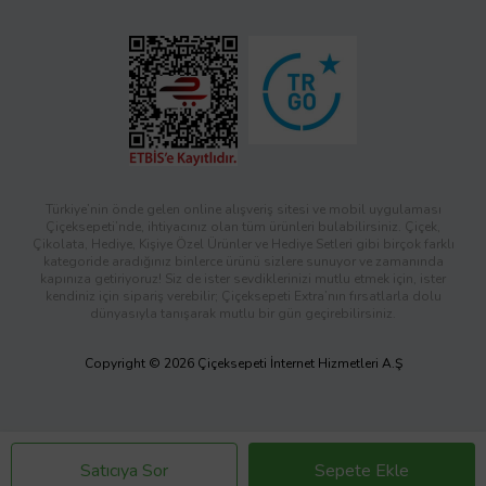
Türkiye’nin önde gelen online alışveriş sitesi ve mobil uygulaması
Çiçeksepeti’nde, ihtiyacınız olan tüm ürünleri bulabilirsiniz. Çiçek,
Çikolata, Hediye, Kişiye Özel Ürünler ve Hediye Setleri gibi birçok farklı
kategoride aradığınız binlerce ürünü sizlere sunuyor ve zamanında
kapınıza getiriyoruz! Siz de ister sevdiklerinizi mutlu etmek için, ister
kendiniz için sipariş verebilir; Çiçeksepeti Extra’nın fırsatlarla dolu
dünyasıyla tanışarak mutlu bir gün geçirebilirsiniz.
Copyright © 2026 Çiçeksepeti İnternet Hizmetleri A.Ş
Satıcıya Sor
Sepete Ekle