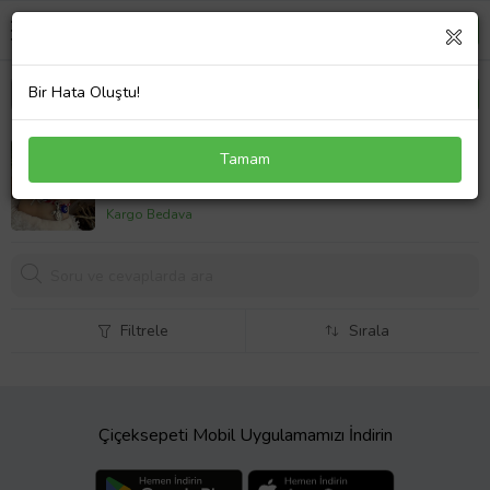
Bir Hata Oluştu!
6'lı Marteniçka Nazar Boncuklu Dilek Bilekliği,
Tamam
Kadınlar Günü İçin Hediye, Mart Bahar Hediyesi
420,
00 TL
Kargo Bedava
Filtrele
Sırala
Çiçeksepeti Mobil Uygulamamızı İndirin