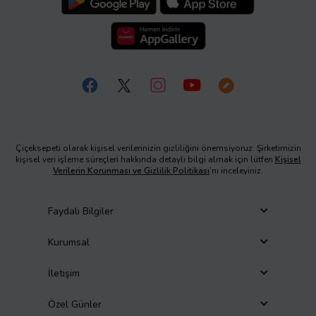
Çiçeksepeti olarak kişisel verilerinizin gizliliğini önemsiyoruz. Şirketimizin
kişisel veri işleme süreçleri hakkında detaylı bilgi almak için lütfen
Kişisel
Verilerin Korunması ve Gizlilik Politikası
’nı inceleyiniz.
Faydalı Bilgiler
Kurumsal
İletişim
Özel Günler