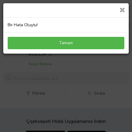
Bir Hata Oluştu!
7H0498104L Aks Lalesi İç Kit SAĞ - Transporter T5
Tamam
Tdı 2004-2010
Sepet Fiyatı
6521,
38 TL
Kargo Bedava
Filtrele
Sırala
Çiçeksepeti Mobil Uygulamamızı İndirin