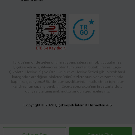
Türkiye’nin önde gelen online alışveriş sitesi ve mobil uygulaması
Çiçeksepeti’nde, ihtiyacınız olan tüm ürünleri bulabilirsiniz. Çiçek,
Çikolata, Hediye, Kişiye Özel Ürünler ve Hediye Setleri gibi birçok farklı
kategoride aradığınız binlerce ürünü sizlere sunuyor ve zamanında
kapınıza getiriyoruz! Siz de ister sevdiklerinizi mutlu etmek için, ister
kendiniz için sipariş verebilir; Çiçeksepeti Extra’nın fırsatlarla dolu
dünyasıyla tanışarak mutlu bir gün geçirebilirsiniz.
Copyright © 2026 Çiçeksepeti İnternet Hizmetleri A.Ş