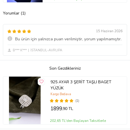
Yorumlar (1)
15 Haziran 2026
Bu ürün için yalnızca puan verilmiştir, yorum yapılmamıştır.
B*** K***
İSTANBUL-AVRUPA
Son Gezdikleriniz
925 AYAR 3 ŞERİT TAŞLI BAGET
YÜZÜK
Kargo Bedava
(1)
1899
,90 TL
202,65 TL'den Başlayan Taksitlerle