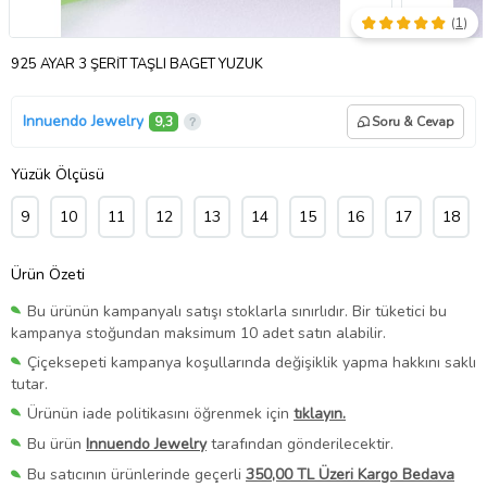
(
1
)
925 AYAR 3 ŞERİT TAŞLI BAGET YÜZÜK
Innuendo Jewelry
9,3
Soru & Cevap
Yüzük Ölçüsü
9
10
11
12
13
14
15
16
17
18
Ürün Özeti
Bu ürünün kampanyalı satışı stoklarla sınırlıdır. Bir tüketici bu
kampanya stoğundan maksimum 10 adet satın alabilir.
Çiçeksepeti kampanya koşullarında değişiklik yapma hakkını saklı
tutar.
Ürünün iade politikasını öğrenmek için
tıklayın.
Bu ürün
Innuendo Jewelry
tarafından gönderilecektir.
Bu satıcının ürünlerinde geçerli
350,00 TL Üzeri Kargo Bedava