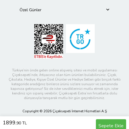
Özel Günler
Türkiye’nin önde gelen online alışveriş sitesi ve mobil uygulaması
Çiçeksepeti’nde, ihtiyacınız olan tüm ürünleri bulabilirsiniz. Çiçek,
Çikolata, Hediye, Kişiye Özel Ürünler ve Hediye Setleri gibi birçok farklı
kategoride aradığınız binlerce ürünü sizlere sunuyor ve zamanında
kapınıza getiriyoruz! Siz de ister sevdiklerinizi mutlu etmek için, ister
kendiniz için sipariş verebilir; Çiçeksepeti Extra’nın fırsatlarla dolu
dünyasıyla tanışarak mutlu bir gün geçirebilirsiniz.
Copyright © 2026 Çiçeksepeti İnternet Hizmetleri A.Ş
1899
,90 TL
Sepete Ekle