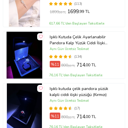
(113)
1699
,99 TL
1899
,99 TL
617,66 TL'den Başlayan Taksitlerle
Işıklı Kutuda Çelik Ayarlanabilir
Pandora Kalp Yüzük Ciddi İlişki
Yüzüğü (Gümüş)
Aynı Gün Ücretsiz Teslimat
(134)
%11
714
,00 TL
800
,00 TL
76,16 TL'den Başlayan Taksitlerle
Işıklı kutuda çelik pandora yüzük
kalpli ciddi ilişki yüzüğü (Kırmızı)
Aynı Gün Ücretsiz Teslimat
(17)
%11
714
,00 TL
800
,00 TL
76,16 TL'den Başlayan Taksitlerle