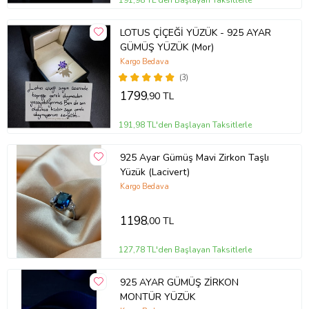
LOTUS ÇİÇEĞİ YÜZÜK - 925 AYAR
GÜMÜŞ YÜZÜK (Mor)
Kargo Bedava
(3)
1799
,90 TL
191,98 TL'den Başlayan Taksitlerle
925 Ayar Gümüş Mavi Zirkon Taşlı
Yüzük (Lacivert)
Kargo Bedava
1198
,00 TL
127,78 TL'den Başlayan Taksitlerle
925 AYAR GÜMÜŞ ZİRKON
MONTÜR YÜZÜK