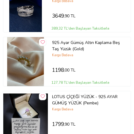
Kargo Bedava
3649
,90 TL
389,32 TL'den Başlayan Taksitlerle
925 Ayar Gümüş Altın Kaplama Beş
Taş Yüzük (Gold)
Kargo Bedava
1198
,00 TL
127,78 TL'den Başlayan Taksitlerle
LOTUS ÇİÇEĞİ YÜZÜK - 925 AYAR
GÜMÜŞ YÜZÜK (Pembe)
Kargo Bedava
1799
,90 TL