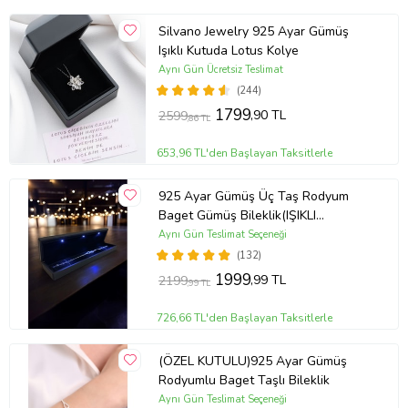
Silvano Jewelry 925 Ayar Gümüş
Işıklı Kutuda Lotus Kolye
Aynı Gün Ücretsiz Teslimat
(244)
1799
,90 TL
2599
,86 TL
653,96 TL'den Başlayan Taksitlerle
925 Ayar Gümüş Üç Taş Rodyum
Baget Gümüş Bileklik(IŞIKLI
KUTULU)
Aynı Gün Teslimat Seçeneği
(132)
1999
,99 TL
2199
,99 TL
726,66 TL'den Başlayan Taksitlerle
(ÖZEL KUTULU)925 Ayar Gümüş
Rodyumlu Baget Taşlı Bileklik
Aynı Gün Teslimat Seçeneği