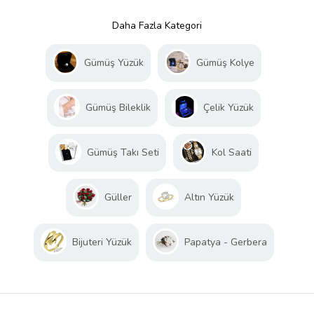
Daha Fazla Kategori
Gümüş Yüzük
Gümüş Kolye
Gümüş Bileklik
Çelik Yüzük
Gümüş Takı Seti
Kol Saati
Güller
Altın Yüzük
Bijuteri Yüzük
Papatya - Gerbera