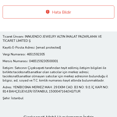
Hata Bildir
Ticaret Ünvanı: INNUENDO JEWELRY ALTIN İMALAT PAZARLAMA VE
TİCARET LİMİTED Ş
Kayıtlı E-Posta Adresi:
[email protected]
Vergi Numarası: 4651592305
Mersis Numarası: 0465159230500001
İletişim: Satıcının Çiçeksepeti tarafından teyit edilmiş iletişim bilgileri ile
birlikte tacir/esnaf/sanatkar olan satıcılar için merkez adresi;
tacir/esnaf/sanatkar olmayan satıcılar için merkez adresinin bulunduğu il
bilgisi, ad, soyad ve T.C. kimlik numarası kayıt altında bulunmaktadır.
Adres: YENİBOSNA MERKEZ MAH. 29 EKİM CAD. B3 NO: 9 /1 İÇ KAPI NO:
814 BAHÇELİEVLER/ İSTANBUL 1500047164/342/TUR
Şehir: İstanbul