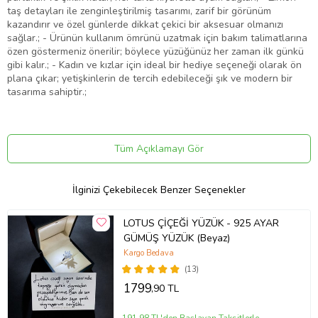
taş detayları ile zenginleştirilmiş tasarımı, zarif bir görünüm
kazandırır ve özel günlerde dikkat çekici bir aksesuar olmanızı
sağlar.; - Ürünün kullanım ömrünü uzatmak için bakım talimatlarına
özen göstermeniz önerilir; böylece yüzüğünüz her zaman ilk günkü
gibi kalır.; - Kadın ve kızlar için ideal bir hediye seçeneği olarak ön
plana çıkar; yetişkinlerin de tercih edebileceği şık ve modern bir
tasarıma sahiptir.;
Ürün Kodu:
kcm70870745
Tüm Açıklamayı Gör
İlginizi Çekebilecek Benzer Seçenekler
LOTUS ÇİÇEĞİ YÜZÜK - 925 AYAR
GÜMÜŞ YÜZÜK (Beyaz)
Kargo Bedava
(13)
1799
,90 TL
191,98 TL'den Başlayan Taksitlerle