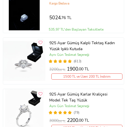
Nişan Hediye Yüzük
Kargo Bedava
5024
,76 TL
535,97 TL'den Başlayan Taksitlerle
925 Ayar Gümüş Kalpli Tektaş Kadın
Yüzük Işıklı Kutuda
Aynı Gün Teslimat Seçeneği
(613)
1900
,00 TL
3200
,00 TL
1500 TL ve Üzeri 200 TL İndirim
925 Ayar Gümüş Karlar Kraliçesi
Model Tek Taş Yüzük
Aynı Gün Teslimat Seçeneği
(79)
2200
,00 TL
3000
,00 TL