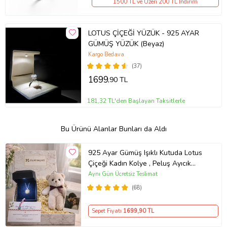
1500 TL ve Üzeri 200 TL İndirim
LOTUS ÇİÇEĞİ YÜZÜK - 925 AYAR
GÜMÜŞ YÜZÜK (Beyaz)
Kargo Bedava
(37)
1699
,90 TL
181,32 TL'den Başlayan Taksitlerle
Bu Ürünü Alanlar Bunları da Aldı
925 Ayar Gümüş Işıklı Kutuda Lotus
Çiçeği Kadın Kolye , Peluş Ayıcık
Anahtarlık Marteniçka Bileklik,
Aynı Gün Ücretsiz Teslimat
Polaroid Fotoğraf Hediye
(68)
Sepet Fiyatı
1699
,90 TL