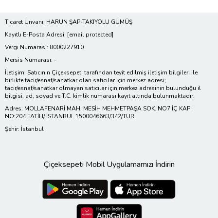
Ticaret Ünvanı: HARUN ŞAP-TAKIYOLU GÜMÜŞ
Kayıtlı E-Posta Adresi:
[email protected]
Vergi Numarası: 8000227910
Mersis Numarası: -
İletişim: Satıcının Çiçeksepeti tarafından teyit edilmiş iletişim bilgileri ile
birlikte tacir/esnaf/sanatkar olan satıcılar için merkez adresi;
tacir/esnaf/sanatkar olmayan satıcılar için merkez adresinin bulunduğu il
bilgisi, ad, soyad ve T.C. kimlik numarası kayıt altında bulunmaktadır.
Adres: MOLLAFENARİ MAH. MESİH MEHMETPAŞA SOK. NO7 İÇ KAPI
NO:204 FATİH/ İSTANBUL 1500046663/342/TUR
Şehir: İstanbul
Çiçeksepeti Mobil Uygulamamızı İndirin