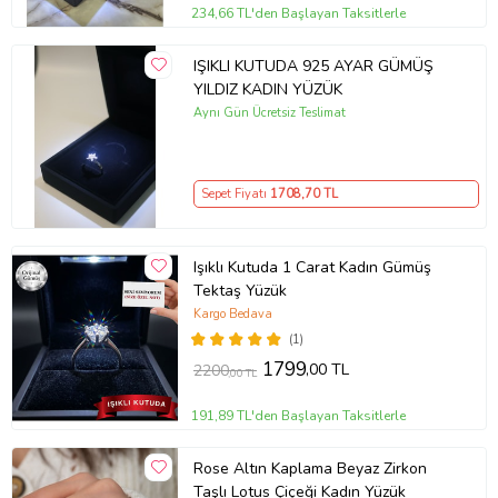
234,66 TL'den Başlayan Taksitlerle
IŞIKLI KUTUDA 925 AYAR GÜMÜŞ
YILDIZ KADIN YÜZÜK
Aynı Gün Ücretsiz Teslimat
Sepet Fiyatı
1708
,70 TL
Işıklı Kutuda 1 Carat Kadın Gümüş
Tektaş Yüzük
Kargo Bedava
(1)
1799
,00 TL
2200
,00 TL
191,89 TL'den Başlayan Taksitlerle
Rose Altın Kaplama Beyaz Zirkon
Taşlı Lotus Çiçeği Kadın Yüzük