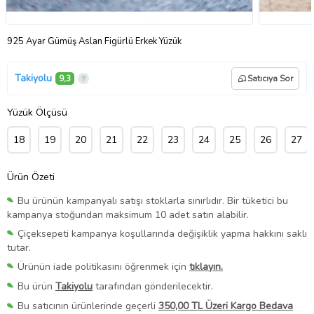
925 Ayar Gümüş Aslan Figürlü Erkek Yüzük
Takiyolu
9,3
Satıcıya Sor
Yüzük Ölçüsü
18
19
20
21
22
23
24
25
26
27
Ürün Özeti
Bu ürünün kampanyalı satışı stoklarla sınırlıdır. Bir tüketici bu
kampanya stoğundan maksimum 10 adet satın alabilir.
Çiçeksepeti kampanya koşullarında değişiklik yapma hakkını saklı
tutar.
Ürünün iade politikasını öğrenmek için
tıklayın.
Bu ürün
Takiyolu
tarafından gönderilecektir.
Bu satıcının ürünlerinde geçerli
350,00 TL Üzeri Kargo Bedava