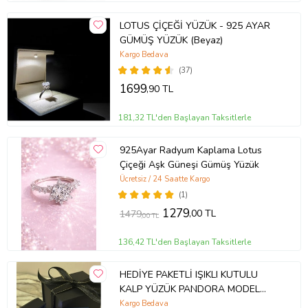
LOTUS ÇİÇEĞİ YÜZÜK - 925 AYAR
GÜMÜŞ YÜZÜK (Beyaz)
Kargo Bedava
(37)
1699
,90 TL
181,32 TL'den Başlayan Taksitlerle
925Ayar Radyum Kaplama Lotus
Çiçeği Aşk Güneşi Gümüş Yüzük
Ücretsiz / 24 Saatte Kargo
(1)
1279
,00 TL
1479
,00 TL
136,42 TL'den Başlayan Taksitlerle
HEDİYE PAKETLİ IŞIKLI KUTULU
KALP YÜZÜK PANDORA MODEL
YÜZÜK
Kargo Bedava