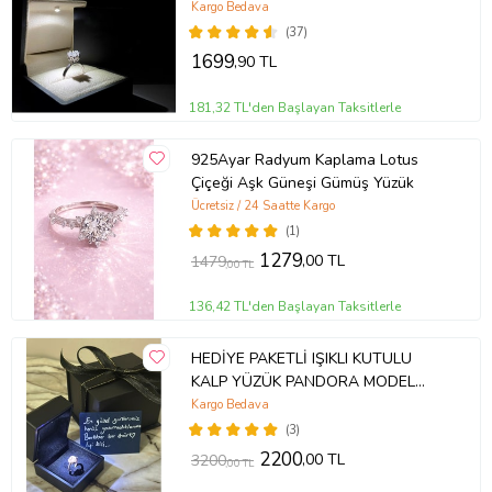
Kargo Bedava
(37)
1699
,90 TL
181,32 TL'den Başlayan Taksitlerle
925Ayar Radyum Kaplama Lotus
Çiçeği Aşk Güneşi Gümüş Yüzük
Ücretsiz / 24 Saatte Kargo
(1)
1279
,00 TL
1479
,00 TL
136,42 TL'den Başlayan Taksitlerle
HEDİYE PAKETLİ IŞIKLI KUTULU
KALP YÜZÜK PANDORA MODEL
YÜZÜK
Kargo Bedava
(3)
2200
,00 TL
3200
,00 TL