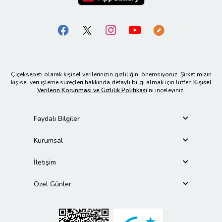
Çiçeksepeti olarak kişisel verilerinizin gizliliğini önemsiyoruz. Şirketimizin
kişisel veri işleme süreçleri hakkında detaylı bilgi almak için lütfen
Kişisel
Verilerin Korunması ve Gizlilik Politikası
’nı inceleyiniz.
Faydalı Bilgiler
Kurumsal
İletişim
Özel Günler