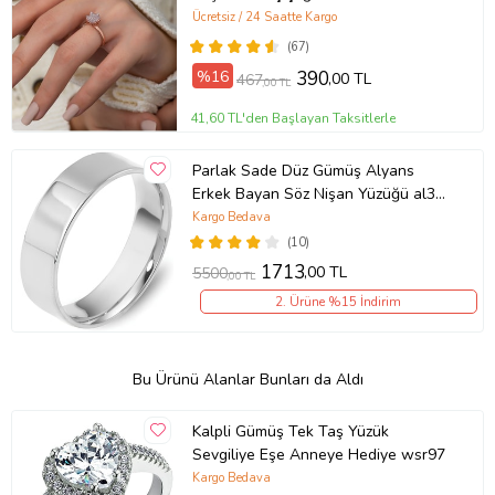
Ücretsiz / 24 Saatte Kargo
(67)
%16
390
,00 TL
467
,00 TL
41,60 TL'den Başlayan Taksitlerle
Parlak Sade Düz Gümüş Alyans
Erkek Bayan Söz Nişan Yüzüğü al38-
2
Kargo Bedava
(10)
1713
,00 TL
5500
,00 TL
2. Ürüne %15 İndirim
Bu Ürünü Alanlar Bunları da Aldı
Kalpli Gümüş Tek Taş Yüzük
Sevgiliye Eşe Anneye Hediye wsr97
Kargo Bedava