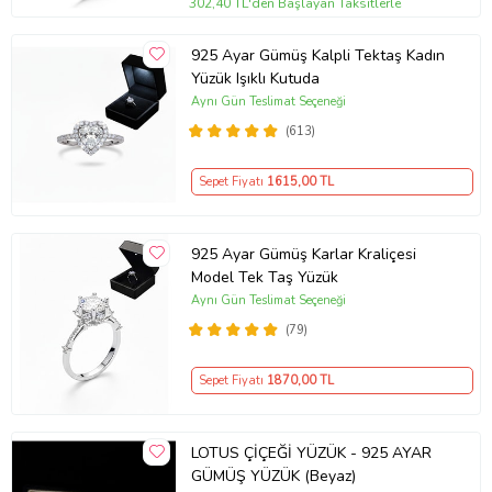
302,40 TL'den Başlayan Taksitlerle
925 Ayar Gümüş Kalpli Tektaş Kadın
Yüzük Işıklı Kutuda
Aynı Gün Teslimat Seçeneği
(613)
Sepet Fiyatı
1615
,00 TL
925 Ayar Gümüş Karlar Kraliçesi
Model Tek Taş Yüzük
Aynı Gün Teslimat Seçeneği
(79)
Sepet Fiyatı
1870
,00 TL
LOTUS ÇİÇEĞİ YÜZÜK - 925 AYAR
GÜMÜŞ YÜZÜK (Beyaz)