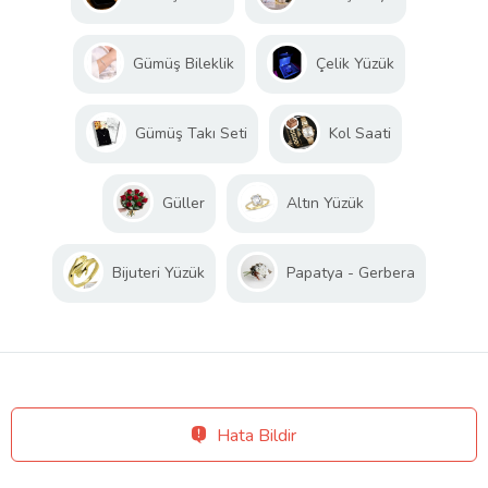
Gümüş Bileklik
Çelik Yüzük
Gümüş Takı Seti
Kol Saati
Güller
Altın Yüzük
Bijuteri Yüzük
Papatya - Gerbera
Hata Bildir