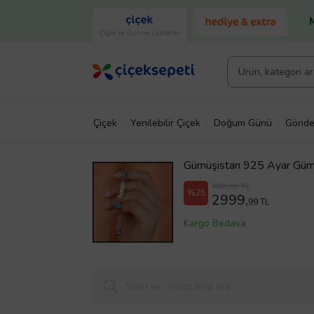
Çiçek ve Gurme Lezzetler
Çiçek
Yenilebilir Çiçek
Doğum Günü
Gönde
Gümüşistan 925 Ayar Gümüş
3989,99 TL
%25
2999,
99 TL
Kargo Bedava