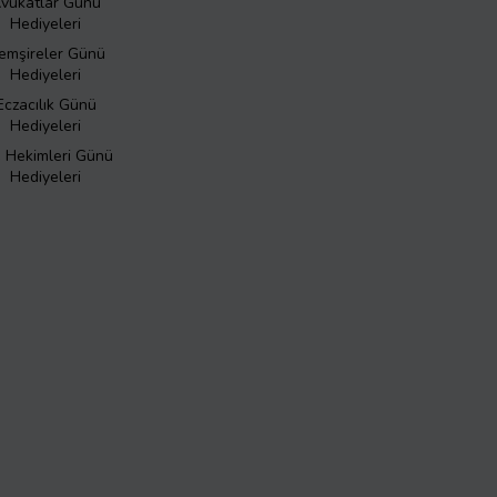
vukatlar Günü
Hediyeleri
emşireler Günü
Hediyeleri
Eczacılık Günü
Hediyeleri
ş Hekimleri Günü
Hediyeleri