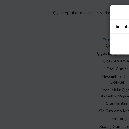
Çiçeksepeti olarak kişisel verilerinizin giz
Bir Hat
Faydalı Bilgil
Çiçek Bakımı
Çiçek Eşliğinde N
Çiçek Anlamla
Özel Günler
Mevsimlere Gö
Çiçekler
Yenilebilir Çiç
Saklama Koşull
Site Haritası
Ürün Sıralama Krit
Teslimat İpuçla
Sipariş Güncell