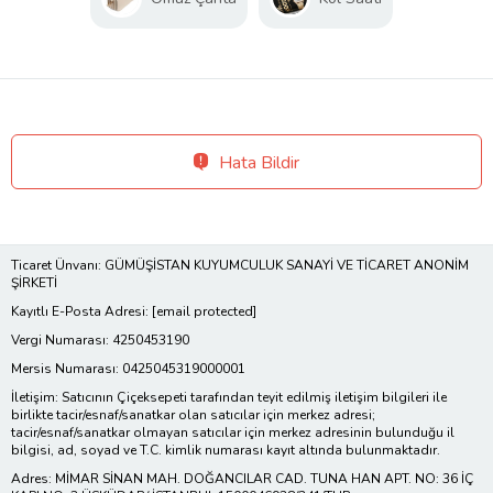
Hata Bildir
Ticaret Ünvanı: GÜMÜŞİSTAN KUYUMCULUK SANAYİ VE TİCARET ANONİM
ŞİRKETİ
Kayıtlı E-Posta Adresi:
[email protected]
Vergi Numarası: 4250453190
Mersis Numarası: 0425045319000001
İletişim: Satıcının Çiçeksepeti tarafından teyit edilmiş iletişim bilgileri ile
birlikte tacir/esnaf/sanatkar olan satıcılar için merkez adresi;
tacir/esnaf/sanatkar olmayan satıcılar için merkez adresinin bulunduğu il
bilgisi, ad, soyad ve T.C. kimlik numarası kayıt altında bulunmaktadır.
Adres: MİMAR SİNAN MAH. DOĞANCILAR CAD. TUNA HAN APT. NO: 36 İÇ