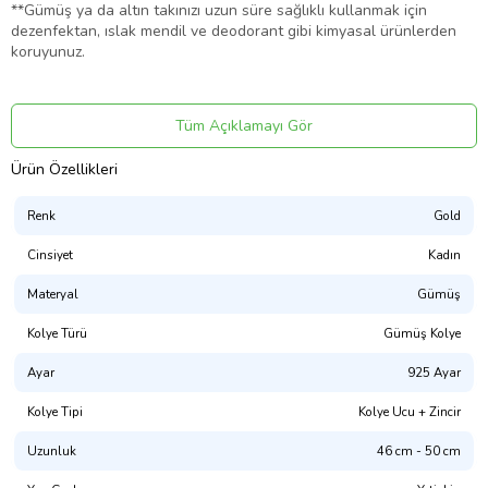
**Gümüş ya da altın takınızı uzun süre sağlıklı kullanmak için
dezenfektan, ıslak mendil ve deodorant gibi kimyasal ürünlerden
koruyunuz.
**Takınızı kullanmadığınız süre içinde, rutubetsiz ve hava almayan
bir kutuda muhafaza ediniz.
Tüm Açıklamayı Gör
Ürün Özellikleri
**Lütfen diş macunu, kül vb. gibi kulaktan dolma yanlış bilgiler ile
temizleyerek takınızı bozmayınız.
Renk
Gold
Firmamız tarafından 925 Ayar gümüşten tamamen el işçiliği ile
özenle hazırlanmıştır. Yılların verdiği tecrübe ürün ve hizmet
Cinsiyet
Kadın
kalitemizi sizlere sunuyoruz.
Materyal
Gümüş
Sevdiklerinize ya da kendinize sunabileceğiniz şık ürünlerimiz aynı
şıklıkta hediye kutusu ve özel çantası ile paketlenmektedir.
Kolye Türü
Gümüş Kolye
İstediğiniz notları paketlere ekleyebilirsiniz.
Ayar
925 Ayar
Ürünlerimizi mutlu günlerde kullanmanızı dileriz………
Ürün Kodu:
kcm78690700
Kolye Tipi
Kolye Ucu + Zincir
Uzunluk
46 cm - 50 cm