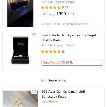
KUTULU)
Aynı Gün Teslimat Seçeneği
(133)
1999
,99 TL
2199
,99 TL
726,66 TL'den Başlayan Taksitlerle
Işıklı Kutuda 925 Ayar Gümüş Baget
Bileklik Kadın
Aynı Gün Ücretsiz Teslimat
(6)
Sepet Fiyatı
1402
,10 TL
Son Gezdikleriniz
925 Ayar Gümüş İsimli Kalpli
Sonsuzluk Kolye
Kargo Bedava