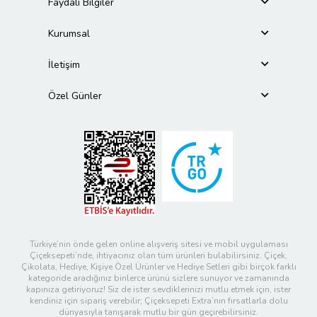
Faydalı Bilgiler
Kurumsal
İletişim
Özel Günler
Türkiye’nin önde gelen online alışveriş sitesi ve mobil uygulaması
Çiçeksepeti’nde, ihtiyacınız olan tüm ürünleri bulabilirsiniz. Çiçek,
Çikolata, Hediye, Kişiye Özel Ürünler ve Hediye Setleri gibi birçok farklı
kategoride aradığınız binlerce ürünü sizlere sunuyor ve zamanında
kapınıza getiriyoruz! Siz de ister sevdiklerinizi mutlu etmek için, ister
kendiniz için sipariş verebilir; Çiçeksepeti Extra’nın fırsatlarla dolu
dünyasıyla tanışarak mutlu bir gün geçirebilirsiniz.