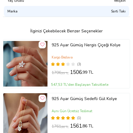
Yaş Grubu
Yetişkin
Marka
Sorti Takı
İlginizi Çekebilecek Benzer Seçenekler
925 Ayar Gümüş Nergis Çiçeği Kolye
Kargo Bedava
(3)
1506
,99 TL
1706
,99 TL
547,53 TL'den Başlayan Taksitlerle
925 Ayar Gümüş Sedefli Gül Kolye
Aynı Gün Ücretsiz Teslimat
(1)
1561
,86 TL
1761
,86 TL