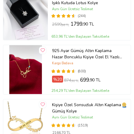
Işıklı Kutuda Lotus Kolye
Aynı Gün Ücretsiz Teslimat
(244)
1799
,90 TL
2599
,86 TL
653,96 TL'den Başlayan Taksitlerle
925 Ayar Gümüş Altın Kaplama
Nazar Boncuklu Kişiye Özel El Yazılı
Kolye (Sarı)
Kargo Bedava
(800)
%20
699
,90 TL
874
,90 TL
254,29 TL'den Başlayan Taksitlerle
Kişiye Özel Sonsuzluk Altın Kaplama
Gümüş Kolye
Aynı Gün Ücretsiz Teslimat
(1519)
2166
,70 TL