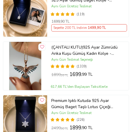
925 Ayar Gümüş Baget Kolye -
Kişiye Özel Fotoğraf Hediye
Aynı Gün Ücretsiz Teslimat
(119)
1699
,90 TL
Sepette 200 TL İndirim
1499
,90 TL
(ÇANTALI KUTU)925 Ayar Zümrüdü
Anka Kuşu Gümüş Kadın Kolye -
MAVİ
Aynı Gün Teslimat Seçeneği
(1339)
1699
,99 TL
1899
,99 TL
617,66 TL'den Başlayan Taksitlerle
Premium Işıklı Kutuda 925 Ayar
Gümüş Baget Taşlı Lotus Çiçeği
Kolye
Aynı Gün Ücretsiz Teslimat
(226)
1899
,90 TL
2499
,90 TL