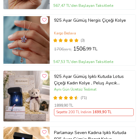
567,47 TL'den Başlayan Taksitlerle
925 Ayar Gümüş Nergis Çiçeği Kolye
Kargo Bedava
(3)
1506
,99 TL
1706
,99 TL
547,53 TL'den Başlayan Taksitlerle
925 Ayar Gümüş Işıklı Kutuda Lotus
Çiçeği Kadın Kolye , Peluş Ayıcık
Anahtarlık Marteniçka Bileklik,
Aynı Gün Ücretsiz Teslimat
Polaroid Fotoğraf Hediye
(71)
1899
,90 TL
Sepette 200 TL İndirim
1699
,90 TL
Parlamayı Seven Kadına Işıklı Kutuda