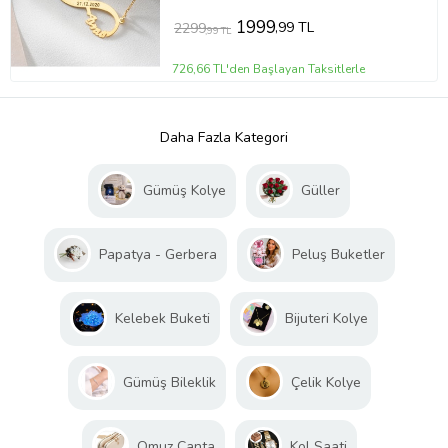
1999
,99 TL
2299
,99 TL
726,66 TL'den Başlayan Taksitlerle
Daha Fazla Kategori
Gümüş Kolye
Güller
Papatya - Gerbera
Peluş Buketler
Kelebek Buketi
Bijuteri Kolye
Gümüş Bileklik
Çelik Kolye
Omuz Çanta
Kol Saati