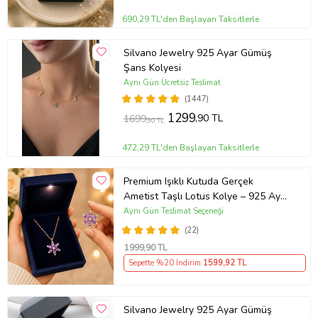
690,29 TL'den Başlayan Taksitlerle
Silvano Jewelry 925 Ayar Gümüş
Şans Kolyesi
Aynı Gün Ücretsiz Teslimat
(1447)
1299
,90 TL
1699
,90 TL
472,29 TL'den Başlayan Taksitlerle
Premium Işıklı Kutuda Gerçek
Ametist Taşlı Lotus Kolye – 925 Ayar
Gümüş Kadın Kolye
Aynı Gün Teslimat Seçeneği
(22)
1999
,90 TL
Sepette %20 İndirim
1599
,92 TL
Silvano Jewelry 925 Ayar Gümüş