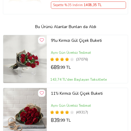
Sepette %35 İndirim
1408
,35 TL
Bu Ürünü Alanlar Bunları da Aldı
9'lu Kırmızı Gül Çiçek Buketi
Aynı Gün Ücretsiz Teslimat
(37076)
689
,99 TL
143,74 TL'den Başlayan Taksitlerle
11'li Kırmızı Gül Çiçek Buketi
Aynı Gün Ücretsiz Teslimat
(49317)
839
,99 TL