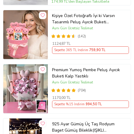
174,99 TL'den Başlayan Taksitlerle
Kişiye Özel Fotoğraflı İyi ki Varsın
Tasarımlı Peluş Ayıcık Buketi
(Pembe)
Aynı Gün Ücretsiz Teslimat
(142)
1124
,87 TL
Sepette 365 TL İndirim
759
,90 TL
Premium Yumoş Pembe Peluş Ayıcık
Buketi Kalp Yastıklı
Aynı Gün Ücretsiz Teslimat
(704)
1170
,00 TL
Sepette %15 İndirim
994
,50 TL
925 Ayar Gümüş Üç Taş Rodyum
Baget Gümüş Bileklik(IŞIKLI