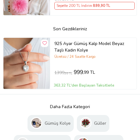
Sepette 200 TL İndirim
899
,90 TL
Son Gezdikleriniz
925 Ayar Gümüş Kalp Model Beyaz
Taşlı Kadın Kolye
Ücretsiz / 24 Saatte Kargo
999
,99 TL
1399
,99 TL
363,32 TL'den Başlayan Taksitlerle
Daha Fazla Kategori
Gümüş Kolye
Güller