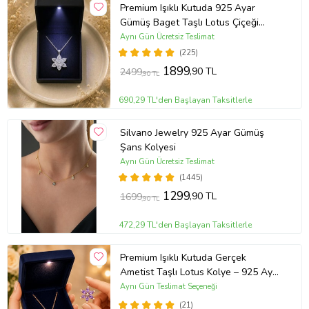
Premium Işıklı Kutuda 925 Ayar
Gümüş Baget Taşlı Lotus Çiçeği
Kolye
Aynı Gün Ücretsiz Teslimat
(225)
1899
,90 TL
2499
,90 TL
690,29 TL'den Başlayan Taksitlerle
Silvano Jewelry 925 Ayar Gümüş
Şans Kolyesi
Aynı Gün Ücretsiz Teslimat
(1445)
1299
,90 TL
1699
,90 TL
472,29 TL'den Başlayan Taksitlerle
Premium Işıklı Kutuda Gerçek
Ametist Taşlı Lotus Kolye – 925 Ayar
Gümüş Kadın Kolye
Aynı Gün Teslimat Seçeneği
(21)