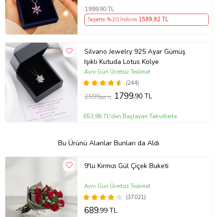
1999
,90 TL
Sepette %20 İndirim
1599
,92 TL
Silvano Jewelry 925 Ayar Gümüş
Işıklı Kutuda Lotus Kolye
Aynı Gün Ücretsiz Teslimat
(244)
1799
,90 TL
2599
,86 TL
653,96 TL'den Başlayan Taksitlerle
Bu Ürünü Alanlar Bunları da Aldı
9'lu Kırmızı Gül Çiçek Buketi
Aynı Gün Ücretsiz Teslimat
(37021)
689
,99 TL