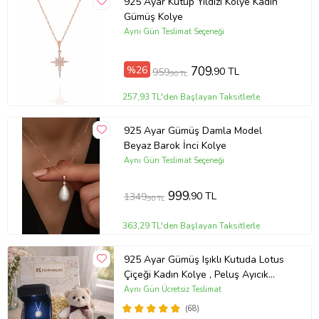
925 Ayar Kutup Yıldızı Kolye Kadın
Gümüş Kolye
Aynı Gün Teslimat Seçeneği
%26
709
,90 TL
959
,90 TL
257,93 TL'den Başlayan Taksitlerle
925 Ayar Gümüş Damla Model
Beyaz Barok İnci Kolye
Aynı Gün Teslimat Seçeneği
999
,90 TL
1349
,90 TL
363,29 TL'den Başlayan Taksitlerle
925 Ayar Gümüş Işıklı Kutuda Lotus
Çiçeği Kadın Kolye , Peluş Ayıcık
Anahtarlık Marteniçka Bileklik,
Aynı Gün Ücretsiz Teslimat
Polaroid Fotoğraf Hediye
(68)