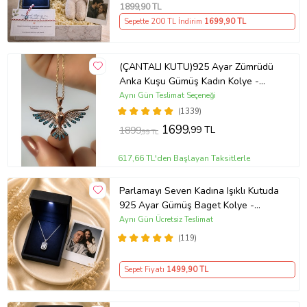
1899
,90 TL
Sepette 200 TL İndirim
1699
,90 TL
(ÇANTALI KUTU)925 Ayar Zümrüdü
Anka Kuşu Gümüş Kadın Kolye -
MAVİ
Aynı Gün Teslimat Seçeneği
(1339)
1699
,99 TL
1899
,99 TL
617,66 TL'den Başlayan Taksitlerle
Parlamayı Seven Kadına Işıklı Kutuda
925 Ayar Gümüş Baget Kolye -
Kişiye Özel Fotoğraf Hediye
Aynı Gün Ücretsiz Teslimat
(119)
Sepet Fiyatı
1499
,90 TL