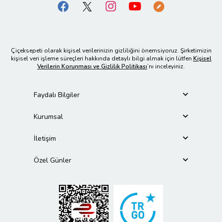
Çiçeksepeti olarak kişisel verilerinizin gizliliğini önemsiyoruz. Şirketimizin
kişisel veri işleme süreçleri hakkında detaylı bilgi almak için lütfen
Kişisel
Verilerin Korunması ve Gizlilik Politikası
’nı inceleyiniz.
Faydalı Bilgiler
Kurumsal
İletişim
Özel Günler