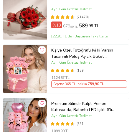
Aynı Gün Ücretsiz Teslimat
(21470)
%13
589
,99 TL
679
,99 TL
122,91 TL'den Başlayan Taksitlerle
Kişiye Özel Fotoğraflı İyi ki Varsın
Tasarımlı Peluş Ayıcık Buketi
(Pembe)
Aynı Gün Ücretsiz Teslimat
(139)
1124
,87 TL
Sepette 365 TL İndirim
759
,90 TL
Premium Silindir Kalpli Pembe
Kutusunda, Balonlu LED Işıklı 6’lı
Pembe Ayıcık Buketi Arkadaşa
Aynı Gün Ücretsiz Teslimat
Sevgiliye Hediye
(351)
1099
,90 TL