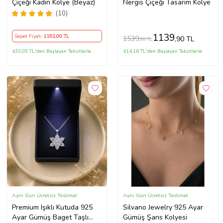
Çiçeği Kadın Kolye (Beyaz)
Nergis Çiçeği Tasarım Kolye
(10)
1139
Sepet Fiyatı
1192
,00 TL
1539
,90 TL
,90 TL
433,09 TL'den Başlayan Taksitlerle
414,16 TL'den Başlayan Taksitlerle
Aynı Gün Ücretsiz Teslimat
Aynı Gün Ücretsiz Teslimat
Premium Işıklı Kutuda 925
Silvano Jewelry 925 Ayar
Ayar Gümüş Baget Taşlı
Gümüş Şans Kolyesi