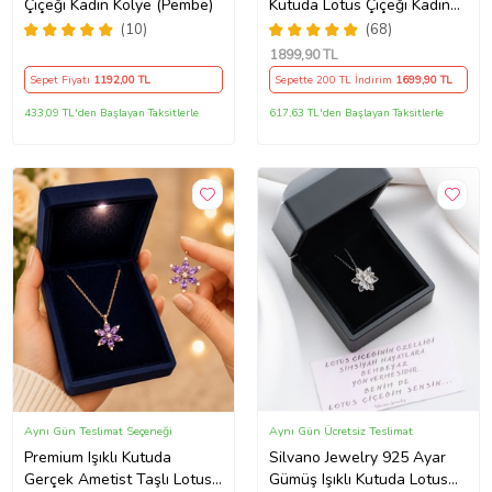
Çiçeği Kadın Kolye (Pembe)
Kutuda Lotus Çiçeği Kadın
Kolye , Peluş Ayıcık
(10)
(68)
Anahtarlık Marteniçka
1899
,90 TL
Bileklik, Polaroid Fotoğraf
Sepet Fiyatı
1192
,00 TL
Sepette 200 TL İndirim
1699
,90 TL
Hediye
433,09 TL'den Başlayan Taksitlerle
617,63 TL'den Başlayan Taksitlerle
Aynı Gün Teslimat Seçeneği
Aynı Gün Ücretsiz Teslimat
Premium Işıklı Kutuda
Silvano Jewelry 925 Ayar
Gerçek Ametist Taşlı Lotus
Gümüş Işıklı Kutuda Lotus