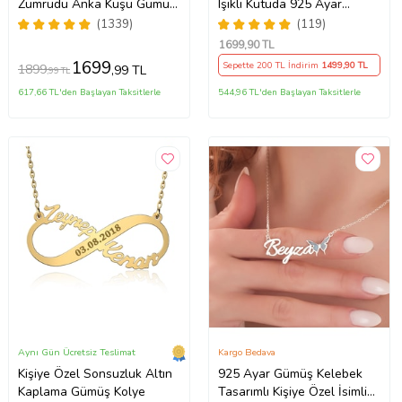
Zümrüdü Anka Kuşu Gümüş
Işıklı Kutuda 925 Ayar
Kadın Kolye - MAVİ
Gümüş Baget Kolye - Kişiye
(1339)
(119)
Özel Fotoğraf Hediye
1699
,90 TL
1699
Sepette 200 TL İndirim
1499
,90 TL
1899
,99 TL
,99 TL
617,66 TL'den Başlayan Taksitlerle
544,96 TL'den Başlayan Taksitlerle
Aynı Gün Ücretsiz Teslimat
Kargo Bedava
Kişiye Özel Sonsuzluk Altın
925 Ayar Gümüş Kelebek
Kaplama Gümüş Kolye
Tasarımlı Kişiye Özel İsimli