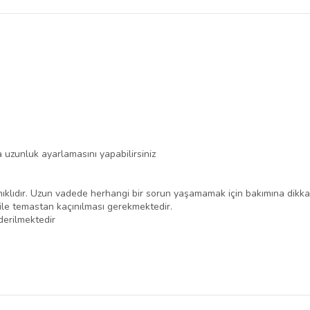
 uzunluk ayarlamasını yapabilirsiniz
klıdır. Uzun vadede herhangi bir sorun yaşamamak için bakımına dikkat e
 ile temastan kaçınılması gerekmektedir.
erilmektedir