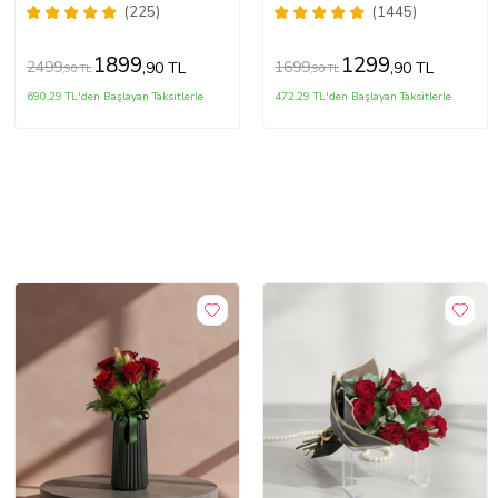
Lotus Çiçeği Kolye
(225)
(1445)
1899
1299
2499
1699
,90 TL
,90 TL
,90 TL
,90 TL
690,29 TL'den Başlayan Taksitlerle
472,29 TL'den Başlayan Taksitlerle