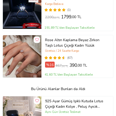
Kargo Bedava
(1)
1799
,00 TL
2200
,00 TL
191,89 TL'den Başlayan Taksitlerle
Rose Altın Kaplama Beyaz Zirkon
Taşlı Lotus Çiçeği Kadın Yüzük
Ücretsiz / 24 Saatte Kargo
(67)
%16
390
,00 TL
467
,00 TL
41,60 TL'den Başlayan Taksitlerle
Bu Ürünü Alanlar Bunları da Aldı
925 Ayar Gümüş Işıklı Kutuda Lotus
Çiçeği Kadın Kolye , Peluş Ayıcık
Anahtarlık Marteniçka Bileklik,
Aynı Gün Ücretsiz Teslimat