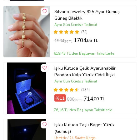
Silvano Jewelry 925 Ayar Gümüş
Güneş Bileklik
Aynı Gün Ücretsiz Teslimat
(79)
1704
,86 TL
1904
,86 TL
619,43 TL'den Başlayan Taksitlerle
Işıklı Kutuda Çelik Ayarlanabilir
Pandora Kalp Yüzük Ciddi İlişki
Yüzüğü (Gümüş)
Aynı Gün Ücretsiz Teslimat
(134)
%11
714
,00 TL
800
,00 TL
76,16 TL'den Başlayan Taksitlerle
Işıklı Kutuda Taşlı Baget Yüzük
(Gümüş)
Ücretsiz / 24 Saatte Kargo