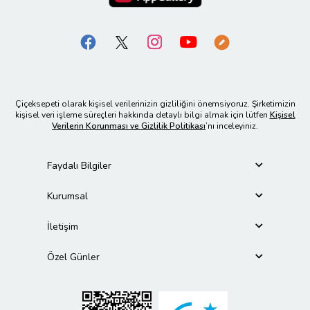
Çiçeksepeti olarak kişisel verilerinizin gizliliğini önemsiyoruz. Şirketimizin
kişisel veri işleme süreçleri hakkında detaylı bilgi almak için lütfen
Kişisel
Verilerin Korunması ve Gizlilik Politikası
’nı inceleyiniz.
Faydalı Bilgiler
Kurumsal
İletişim
Özel Günler