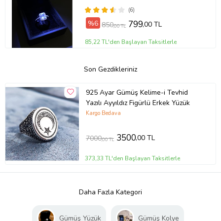
(6)
%6
799
,00 TL
850
,00 TL
85,22 TL'den Başlayan Taksitlerle
Son Gezdikleriniz
925 Ayar Gümüş Kelime-i Tevhid
Yazılı Ayyıldız Figürlü Erkek Yüzük
Kargo Bedava
3500
,00 TL
7000
,00 TL
373,33 TL'den Başlayan Taksitlerle
Daha Fazla Kategori
Gümüş Yüzük
Gümüş Kolye