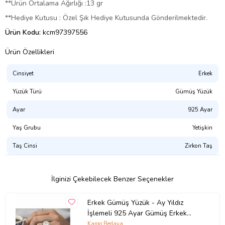
**Ürün Ortalama Ağırlığı :13 gr
**Hediye Kutusu : Özel Şık Hediye Kutusunda Gönderilmektedir.
Ürün Kodu:
kcm97397556
Ürün Özellikleri
Cinsiyet
Erkek
Yüzük Türü
Gümüş Yüzük
Ayar
925 Ayar
Yaş Grubu
Yetişkin
Taş Cinsi
Zirkon Taş
İlginizi Çekebilecek Benzer Seçenekler
Erkek Gümüş Yüzük - Ay Yıldız
İşlemeli 925 Ayar Gümüş Erkek
Yüzük
Kargo Bedava