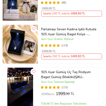
Polaroid Fotoğraf Hediye
(68)
1899
,90 TL
Sepette 200 TL İndirim
1699
,90 TL
Parlamayı Seven Kadına Işıklı Kutuda
925 Ayar Gümüş Baget Kolye -
Kişiye Özel Fotoğraf Hediye
Aynı Gün Ücretsiz Teslimat
(119)
1699
,90 TL
Sepette 200 TL İndirim
1499
,90 TL
925 Ayar Gümüş Üç Taş Rodyum
Baget Gümüş Bileklik(IŞIKLI
KUTULU)
Aynı Gün Teslimat Seçeneği
(133)
1999
,99 TL
2199
,99 TL
726,66 TL'den Başlayan Taksitlerle