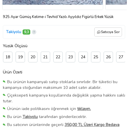
925 Ayar Gümüş Kelime-i Tevhid Yazılı Ayyıldız Figürlü Erkek Yüzük
Takiyolu
9,3
Satıcıya Sor
Yüzük Ölçüsü
18
19
20
21
22
23
24
25
26
27
Ürün Özeti
Bu ürünün kampanyalı satışı stoklarla sınırlıdır. Bir tüketici bu
kampanya stoğundan maksimum 10 adet satın alabilir.
Çiçeksepeti kampanya koşullarında değişiklik yapma hakkını saklı
tutar.
Ürünün iade politikasını öğrenmek için
tıklayın.
Bu ürün
Takiyolu
tarafından gönderilecektir.
Bu satıcının ürünlerinde geçerli
350,00 TL Üzeri Kargo Bedava