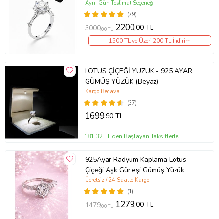
Aynı Gün Teslimat Seçeneği
(79)
2200
,00 TL
3000
,00 TL
1500 TL ve Üzeri 200 TL İndirim
LOTUS ÇİÇEĞİ YÜZÜK - 925 AYAR
GÜMÜŞ YÜZÜK (Beyaz)
Kargo Bedava
(37)
1699
,90 TL
181,32 TL'den Başlayan Taksitlerle
925Ayar Radyum Kaplama Lotus
Çiçeği Aşk Güneşi Gümüş Yüzük
Ücretsiz / 24 Saatte Kargo
(1)
1279
,00 TL
1479
,00 TL