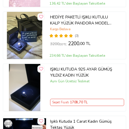
136,42 TL'den Başlayan Taksitlerle
HEDİYE PAKETLİ IŞIKLI KUTULU
KALP YÜZÜK PANDORA MODEL
YÜZÜK
Kargo Bedava
(3)
2200
,00 TL
3200
,00 TL
234,66 TL'den Başlayan Taksitlerle
IŞIKLI KUTUDA 925 AYAR GÜMÜŞ
YILDIZ KADIN YÜZÜK
Aynı Gün Ücretsiz Teslimat
Sepet Fiyatı
1708
,70 TL
Işıklı Kutuda 1 Carat Kadın Gümüş
Tektaş Yüzük