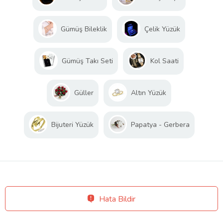
Gümüş Bileklik
Çelik Yüzük
Gümüş Takı Seti
Kol Saati
Güller
Altın Yüzük
Bijuteri Yüzük
Papatya - Gerbera
Hata Bildir