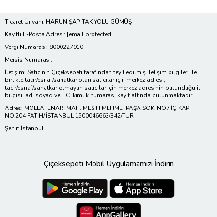
Ticaret Ünvanı: HARUN ŞAP-TAKIYOLU GÜMÜŞ
Kayıtlı E-Posta Adresi:
[email protected]
Vergi Numarası: 8000227910
Mersis Numarası: -
İletişim: Satıcının Çiçeksepeti tarafından teyit edilmiş iletişim bilgileri ile
birlikte tacir/esnaf/sanatkar olan satıcılar için merkez adresi;
tacir/esnaf/sanatkar olmayan satıcılar için merkez adresinin bulunduğu il
bilgisi, ad, soyad ve T.C. kimlik numarası kayıt altında bulunmaktadır.
Adres: MOLLAFENARİ MAH. MESİH MEHMETPAŞA SOK. NO7 İÇ KAPI
NO:204 FATİH/ İSTANBUL 1500046663/342/TUR
Şehir: İstanbul
Çiçeksepeti Mobil Uygulamamızı İndirin