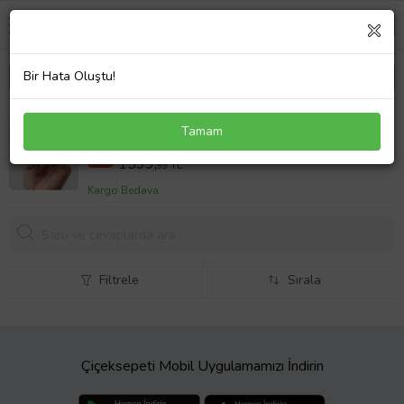
Bir Hata Oluştu!
925 Ayar Gümüş Kırmızı Taşlı Uçan Kızlı Balon Kolye
Tamam
2299,99 TL
%30
1599,
99 TL
Kargo Bedava
Filtrele
Sırala
Çiçeksepeti Mobil Uygulamamızı İndirin