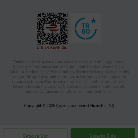
Türkiye’nin önde gelen online alışveriş sitesi ve mobil uygulaması
Çiçeksepeti’nde, ihtiyacınız olan tüm ürünleri bulabilirsiniz. Çiçek,
Çikolata, Hediye, Kişiye Özel Ürünler ve Hediye Setleri gibi birçok farklı
kategoride aradığınız binlerce ürünü sizlere sunuyor ve zamanında
kapınıza getiriyoruz! Siz de ister sevdiklerinizi mutlu etmek için, ister
kendiniz için sipariş verebilir; Çiçeksepeti Extra’nın fırsatlarla dolu
dünyasıyla tanışarak mutlu bir gün geçirebilirsiniz.
Copyright © 2026 Çiçeksepeti İnternet Hizmetleri A.Ş
Satıcıya Sor
Sepete Ekle