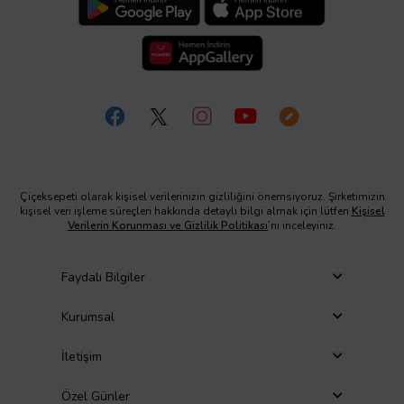
Çiçeksepeti olarak kişisel verilerinizin gizliliğini önemsiyoruz. Şirketimizin
kişisel veri işleme süreçleri hakkında detaylı bilgi almak için lütfen
Kişisel
Verilerin Korunması ve Gizlilik Politikası
’nı inceleyiniz.
Faydalı Bilgiler
Kurumsal
İletişim
Özel Günler