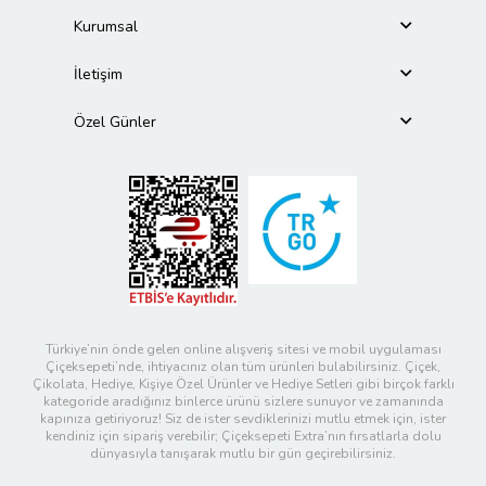
Kurumsal
İletişim
Özel Günler
Türkiye’nin önde gelen online alışveriş sitesi ve mobil uygulaması
Çiçeksepeti’nde, ihtiyacınız olan tüm ürünleri bulabilirsiniz. Çiçek,
Çikolata, Hediye, Kişiye Özel Ürünler ve Hediye Setleri gibi birçok farklı
kategoride aradığınız binlerce ürünü sizlere sunuyor ve zamanında
kapınıza getiriyoruz! Siz de ister sevdiklerinizi mutlu etmek için, ister
kendiniz için sipariş verebilir; Çiçeksepeti Extra’nın fırsatlarla dolu
dünyasıyla tanışarak mutlu bir gün geçirebilirsiniz.