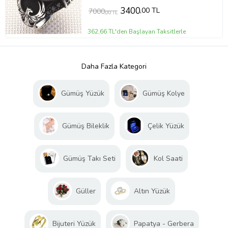
3400
,00 TL
7000
,00 TL
362,66 TL'den Başlayan Taksitlerle
Daha Fazla Kategori
Gümüş Yüzük
Gümüş Kolye
Gümüş Bileklik
Çelik Yüzük
Gümüş Takı Seti
Kol Saati
Güller
Altın Yüzük
Bijuteri Yüzük
Papatya - Gerbera