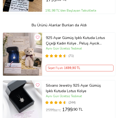
191,98 TL'den Başlayan Taksitlerle
Bu Ürünü Alanlar Bunları da Aldı
925 Ayar Gümüş Işıklı Kutuda Lotus
Çiçeği Kadın Kolye , Peluş Ayıcık
Anahtarlık Marteniçka Bileklik,
Aynı Gün Ücretsiz Teslimat
Polaroid Fotoğraf Hediye
(71)
Sepet Fiyatı
1699
,90 TL
Silvano Jewelry 925 Ayar Gümüş
Işıklı Kutuda Lotus Kolye
Aynı Gün Ücretsiz Teslimat
(244)
1799
,90 TL
2599
,86 TL