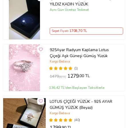
YILDIZ KADIN YÜZÜK
Aynı Gün Ücretsiz Teslimat
Sepet Fiyatı
1708
,70 TL
925Ayar Radyum Kaplama Lotus
Çiçeği Aşk Güneşi Gümüş Yüzük
Kargo Bedava
(1)
1279
,00 TL
1479
,00 TL
136,42 TL'den Başlayan Taksitlerle
LOTUS ÇİÇEĞİ YÜZÜK - 925 AYAR
GÜMÜŞ YÜZÜK (Beyaz)
Kargo Bedava
(40)
1799
,90 TL