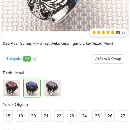
(
2
)
925 Ayar Gümüş Mikro Taşlı Anka Kuşu Figürlü Erkek Yüzük (Mavi)
Takiyolu
9,3
Soru & Cevap
Renk
: Mavi
Yüzük Ölçüsü
18
19
20
21
22
23
24
25
26
27