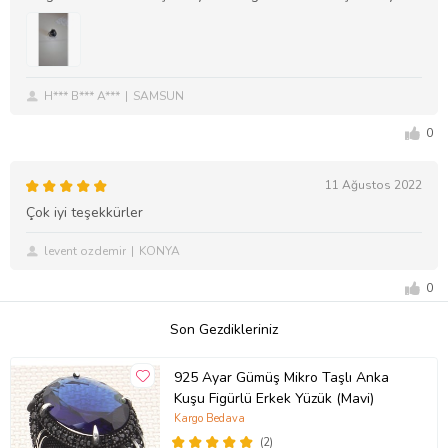
H*** B*** A***
SAMSUN
0
11 Ağustos 2022
Çok iyi teşekkürler
levent ozdemir
KONYA
0
Son Gezdikleriniz
925 Ayar Gümüş Mikro Taşlı Anka
Kuşu Figürlü Erkek Yüzük (Mavi)
Kargo Bedava
(2)