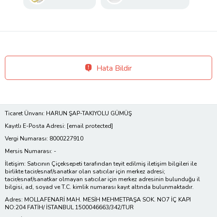
Hata Bildir
Ticaret Ünvanı: HARUN ŞAP-TAKIYOLU GÜMÜŞ
Kayıtlı E-Posta Adresi:
[email protected]
Vergi Numarası: 8000227910
Mersis Numarası: -
İletişim: Satıcının Çiçeksepeti tarafından teyit edilmiş iletişim bilgileri ile
birlikte tacir/esnaf/sanatkar olan satıcılar için merkez adresi;
tacir/esnaf/sanatkar olmayan satıcılar için merkez adresinin bulunduğu il
bilgisi, ad, soyad ve T.C. kimlik numarası kayıt altında bulunmaktadır.
Adres: MOLLAFENARİ MAH. MESİH MEHMETPAŞA SOK. NO7 İÇ KAPI
NO:204 FATİH/ İSTANBUL 1500046663/342/TUR