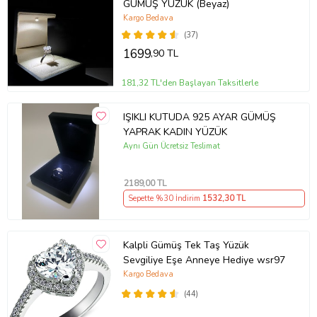
GÜMÜŞ YÜZÜK (Beyaz)
Kargo Bedava
(37)
1699
,90 TL
181,32 TL'den Başlayan Taksitlerle
IŞIKLI KUTUDA 925 AYAR GÜMÜŞ
YAPRAK KADIN YÜZÜK
Aynı Gün Ücretsiz Teslimat
2189
,00 TL
Sepette %30 İndirim
1532
,30 TL
Kalpli Gümüş Tek Taş Yüzük
Sevgiliye Eşe Anneye Hediye wsr97
Kargo Bedava
(44)