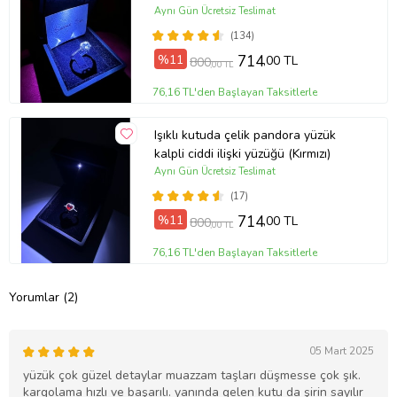
Yüzüğü (Gümüş)
Aynı Gün Ücretsiz Teslimat
(134)
%11
714
,00 TL
800
,00 TL
76,16 TL'den Başlayan Taksitlerle
Işıklı kutuda çelik pandora yüzük
kalpli ciddi ilişki yüzüğü (Kırmızı)
Aynı Gün Ücretsiz Teslimat
(17)
%11
714
,00 TL
800
,00 TL
76,16 TL'den Başlayan Taksitlerle
Yorumlar (2)
05 Mart 2025
yüzük çok güzel detaylar muazzam taşları düşmesse çok şık.
kargolama hızlı ve başarılı. yanında gelen kutu da şirin sayılır