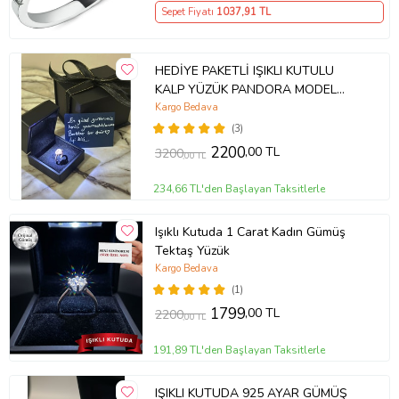
Sepet Fiyatı
1037
,91 TL
HEDİYE PAKETLİ IŞIKLI KUTULU
KALP YÜZÜK PANDORA MODEL
YÜZÜK
Kargo Bedava
(3)
2200
,00 TL
3200
,00 TL
234,66 TL'den Başlayan Taksitlerle
Işıklı Kutuda 1 Carat Kadın Gümüş
Tektaş Yüzük
Kargo Bedava
(1)
1799
,00 TL
2200
,00 TL
191,89 TL'den Başlayan Taksitlerle
IŞIKLI KUTUDA 925 AYAR GÜMÜŞ