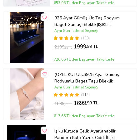
653,96 TL'den Başlayan Taksitlerle
925 Ayar Gümüş Üç Taş Rodyum
Baget Gümüş Bileklik(IŞIKLI
KUTULU)
Aynı Gün Teslimat Seçeneği
(133)
1999
,99 TL
2199
,99 TL
726,66 TL'den Başlayan Taksitlerle
(ÖZEL KUTULU)925 Ayar Gümüş
Rodyumlu Baget Taşlı Bileklik
Aynı Gün Teslimat Seçeneği
(114)
1699
,99 TL
1899
,99 TL
617,66 TL'den Başlayan Taksitlerle
Işıklı Kutuda Çelik Ayarlanabilir
Pandora Kalp Yüzük Ciddi İlişki