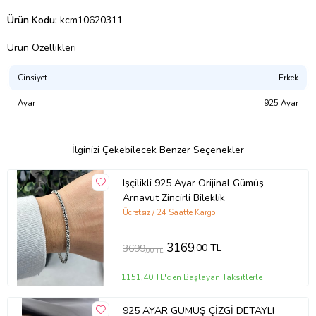
Ürün Kodu:
kcm10620311
Ürün Özellikleri
Cinsiyet
Erkek
Ayar
925 Ayar
İlginizi Çekebilecek Benzer Seçenekler
Işçilikli 925 Ayar Orijinal Gümüş
Arnavut Zincirli Bileklik
Ücretsiz / 24 Saatte Kargo
3169
,00 TL
3699
,00 TL
1151,40 TL'den Başlayan Taksitlerle
925 AYAR GÜMÜŞ ÇİZGİ DETAYLI