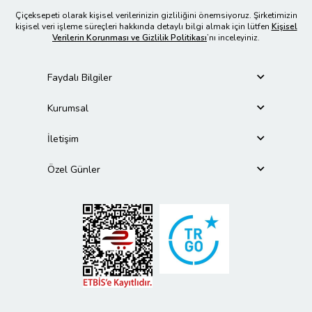
Çiçeksepeti olarak kişisel verilerinizin gizliliğini önemsiyoruz. Şirketimizin
kişisel veri işleme süreçleri hakkında detaylı bilgi almak için lütfen
Kişisel
Verilerin Korunması ve Gizlilik Politikası
’nı inceleyiniz.
Faydalı Bilgiler
Kurumsal
İletişim
Özel Günler