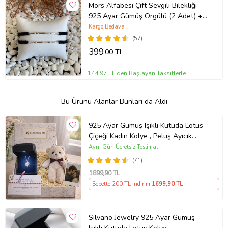
Mors Alfabesi Çift Sevgili Bilekliği
925 Ayar Gümüş Örgülü (2 Adet) +
1 Adet Hediye Bileklik
Kargo Bedava
(57)
399
,00 TL
144,97 TL'den Başlayan Taksitlerle
Bu Ürünü Alanlar Bunları da Aldı
925 Ayar Gümüş Işıklı Kutuda Lotus
Çiçeği Kadın Kolye , Peluş Ayıcık
Anahtarlık Marteniçka Bileklik,
Aynı Gün Ücretsiz Teslimat
Polaroid Fotoğraf Hediye
(71)
1899
,90 TL
Sepette 200 TL İndirim
1699
,90 TL
Silvano Jewelry 925 Ayar Gümüş