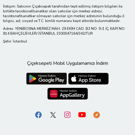
İletişim: Satıcının Çiçeksepeti tarafından teyit edilmiş iletişim bilgileri ile
birlikte tacir/esnaf/sanatkar olan satıcılar için merkez adresi;
tacir/esnaf/sanatkar olmayan satıcılar için merkez adresinin bulunduğu il
bilgisi, ad, soyad ve T.C. kimlik numarası kayıt altında bulunmaktadır.
Adres: YENİBOSNA MERKEZ MAH. 29 EKİM CAD. B3 NO: 9 /1 İÇ KAPI NO:
814 BAHÇELİEVLER/ İSTANBUL 1500047164/342/TUR
Şehir: İstanbul
Çiçeksepeti Mobil Uygulamamızı İndirin