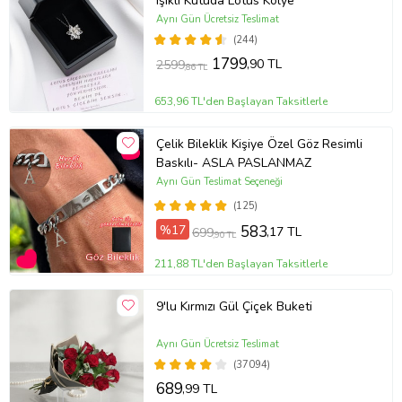
Işıklı Kutuda Lotus Kolye
Aynı Gün Ücretsiz Teslimat
(244)
1799
,90 TL
2599
,86 TL
653,96 TL'den Başlayan Taksitlerle
Çelik Bileklik Kişiye Özel Göz Resimli
Baskılı- ASLA PASLANMAZ
Aynı Gün Teslimat Seçeneği
(125)
%17
583
,17 TL
699
,90 TL
211,88 TL'den Başlayan Taksitlerle
9'lu Kırmızı Gül Çiçek Buketi
Aynı Gün Ücretsiz Teslimat
(37094)
689
,99 TL