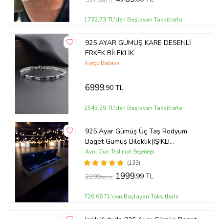
,00 TL
1732,73 TL'den Başlayan Taksitlerle
925 AYAR GÜMÜŞ KARE DESENLİ
ERKEK BİLEKLİK
Kargo Bedava
6999
,90 TL
2543,29 TL'den Başlayan Taksitlerle
925 Ayar Gümüş Üç Taş Rodyum
Baget Gümüş Bileklik(IŞIKLI
KUTULU)
Aynı Gün Teslimat Seçeneği
(133)
1999
,99 TL
2199
,99 TL
726,66 TL'den Başlayan Taksitlerle