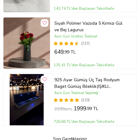
143,74 TL'den Başlayan Taksitlerle
Siyah Polimer Vazoda 5 Kırmızı Gül
ve Bej Lagurus
Aynı Gün Ücretsiz Teslimat
(727)
649
,99 TL
135,41 TL'den Başlayan Taksitlerle
925 Ayar Gümüş Üç Taş Rodyum
Baget Gümüş Bileklik(IŞIKLI
KUTULU)
Aynı Gün Teslimat Seçeneği
(133)
1999
,99 TL
2199
,99 TL
726,66 TL'den Başlayan Taksitlerle
Son Gezdikleriniz