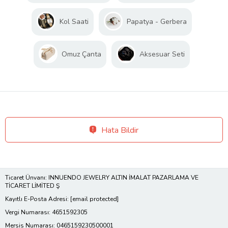
Kol Saati
Papatya - Gerbera
Omuz Çanta
Aksesuar Seti
Hata Bildir
Ticaret Ünvanı: INNUENDO JEWELRY ALTIN İMALAT PAZARLAMA VE
TİCARET LİMİTED Ş
Kayıtlı E-Posta Adresi:
[email protected]
Vergi Numarası: 4651592305
Mersis Numarası: 0465159230500001