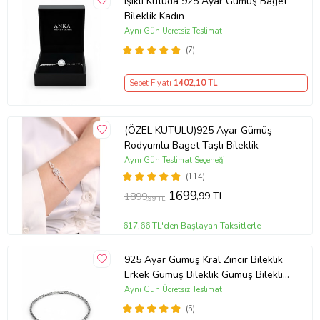
Işıklı Kutuda 925 Ayar Gümüş Baget
Bileklik Kadın
Aynı Gün Ücretsiz Teslimat
(7)
Sepet Fiyatı
1402
,10 TL
(ÖZEL KUTULU)925 Ayar Gümüş
Rodyumlu Baget Taşlı Bileklik
Aynı Gün Teslimat Seçeneği
(114)
1699
,99 TL
1899
,99 TL
617,66 TL'den Başlayan Taksitlerle
925 Ayar Gümüş Kral Zincir Bileklik
Erkek Gümüş Bileklik Gümüş Bileklik
(Çok Renkli)
Aynı Gün Ücretsiz Teslimat
(5)