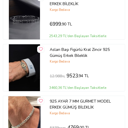
ERKEK BİLEKLİK
Kargo Bedava
6999
,90 TL
2543,29 TL'den Başlayan Taksitlerle
Aslan Başı Figürlü Kral Zincir 925
Gümüş Erkek Bileklik
Kargo Bedava
9523
,94 TL
12.988
TL
3460,36 TL'den Başlayan Taksitlerle
925 AYAR 7 MM GURMET MODEL
ERKEK GÜMÜŞ BİLEKLİK
Kargo Bedava
4769
,00 TL
5379