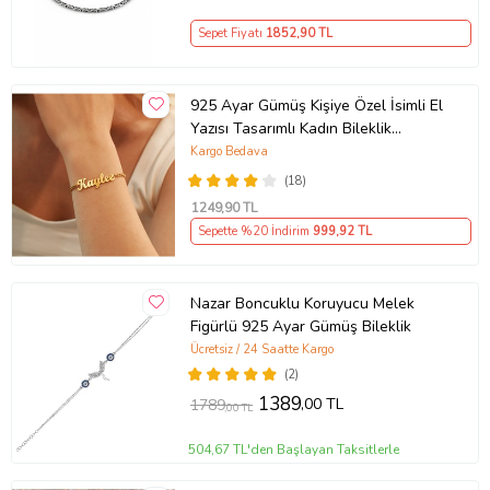
Sepet Fiyatı
1852
,90 TL
925 Ayar Gümüş Kişiye Özel İsimli El
Yazısı Tasarımlı Kadın Bileklik
So0063
Kargo Bedava
(18)
1249
,90 TL
Sepette %20 İndirim
999
,92 TL
Nazar Boncuklu Koruyucu Melek
Figürlü 925 Ayar Gümüş Bileklik
Ücretsiz / 24 Saatte Kargo
(2)
1389
,00 TL
1789
,00 TL
504,67 TL'den Başlayan Taksitlerle