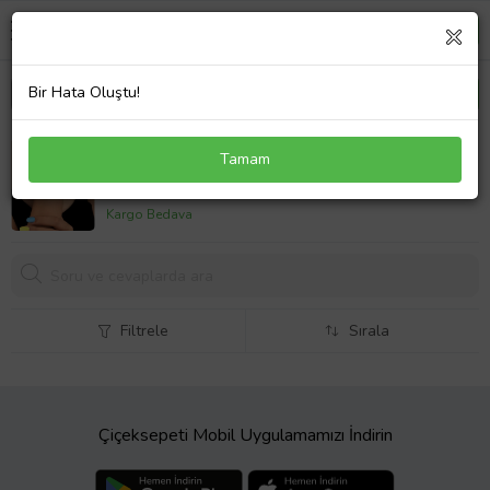
Bir Hata Oluştu!
925 Ayar Gümüş Oval Mistik Topaz Taşlı Su Yolu
Tamam
Bileklik
2247,
75 TL
Kargo Bedava
Filtrele
Sırala
Çiçeksepeti Mobil Uygulamamızı İndirin