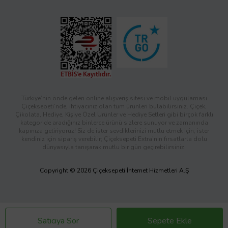
Türkiye’nin önde gelen online alışveriş sitesi ve mobil uygulaması
Çiçeksepeti’nde, ihtiyacınız olan tüm ürünleri bulabilirsiniz. Çiçek,
Çikolata, Hediye, Kişiye Özel Ürünler ve Hediye Setleri gibi birçok farklı
kategoride aradığınız binlerce ürünü sizlere sunuyor ve zamanında
kapınıza getiriyoruz! Siz de ister sevdiklerinizi mutlu etmek için, ister
kendiniz için sipariş verebilir; Çiçeksepeti Extra’nın fırsatlarla dolu
dünyasıyla tanışarak mutlu bir gün geçirebilirsiniz.
Copyright © 2026 Çiçeksepeti İnternet Hizmetleri A.Ş
Satıcıya Sor
Sepete Ekle