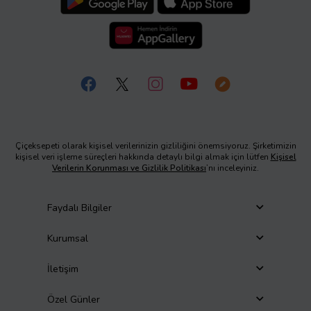
Çiçeksepeti olarak kişisel verilerinizin gizliliğini önemsiyoruz. Şirketimizin
kişisel veri işleme süreçleri hakkında detaylı bilgi almak için lütfen
Kişisel
Verilerin Korunması ve Gizlilik Politikası
’nı inceleyiniz.
Faydalı Bilgiler
Kurumsal
İletişim
Özel Günler