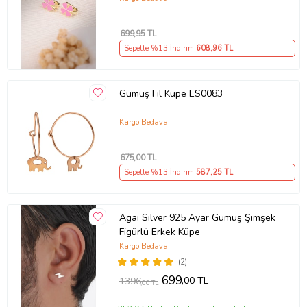
699
,95 TL
Sepette %13 İndirim
608
,96 TL
Gümüş Fil Küpe ES0083
Kargo Bedava
675
,00 TL
Sepette %13 İndirim
587
,25 TL
Agai Silver 925 Ayar Gümüş Şimşek
Figürlü Erkek Küpe
Kargo Bedava
(2)
699
,00 TL
1396
,00 TL