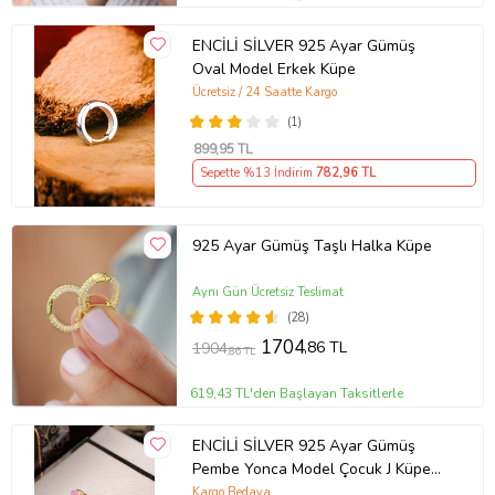
ENCİLİ SİLVER 925 Ayar Gümüş
Oval Model Erkek Küpe
Ücretsiz / 24 Saatte Kargo
(1)
899
,95 TL
Sepette %13 İndirim
782
,96 TL
925 Ayar Gümüş Taşlı Halka Küpe
Aynı Gün Ücretsiz Teslimat
(28)
1704
,86 TL
1904
,86 TL
619,43 TL'den Başlayan Taksitlerle
ENCİLİ SİLVER 925 Ayar Gümüş
Pembe Yonca Model Çocuk J Küpe
(Gold)
Kargo Bedava