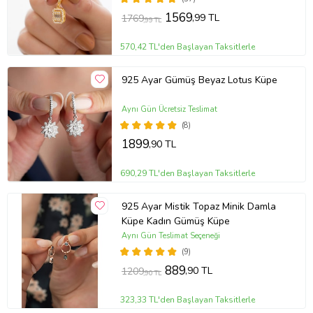
1569
,99 TL
1769
,99 TL
570,42 TL'den Başlayan Taksitlerle
925 Ayar Gümüş Beyaz Lotus Küpe
Aynı Gün Ücretsiz Teslimat
(8)
1899
,90 TL
690,29 TL'den Başlayan Taksitlerle
925 Ayar Mistik Topaz Minik Damla
Küpe Kadın Gümüş Küpe
Aynı Gün Teslimat Seçeneği
(9)
889
,90 TL
1209
,90 TL
323,33 TL'den Başlayan Taksitlerle