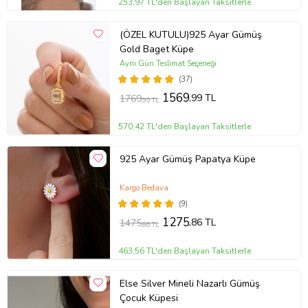
253,97 TL'den Başlayan Taksitlerle
(ÖZEL KUTULU)925 Ayar Gümüş
Gold Baget Küpe
Aynı Gün Teslimat Seçeneği
(37)
1569
,99 TL
1769
,99 TL
570,42 TL'den Başlayan Taksitlerle
925 Ayar Gümüş Papatya Küpe
Kargo Bedava
(9)
1275
,86 TL
1475
,86 TL
463,56 TL'den Başlayan Taksitlerle
Else Silver Mineli Nazarlı Gümüş
Çocuk Küpesi