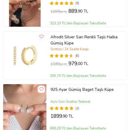
(9)
889
,90 TL
1209
,90 TL
323,33 TL'den Başlayan Taksitlerle
Afrodit Silver Sarı Renkli Taşlı Halka
Gümüş Küpe
Ücretsiz / 24 Saatte Kargo
(8)
979
,00 TL
1189
,00 TL
355,70 TL'den Başlayan Taksitlerle
925 Ayar Gümüş Baget Taşlı Küpe
Aynı Gün Ücretsiz Teslimat
(2)
1899
,90 TL
690,29 TL'den Başlayan Taksitlerle