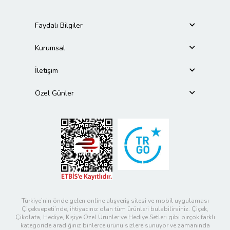
Faydalı Bilgiler
Kurumsal
İletişim
Özel Günler
Türkiye’nin önde gelen online alışveriş sitesi ve mobil uygulaması
Çiçeksepeti’nde, ihtiyacınız olan tüm ürünleri bulabilirsiniz. Çiçek,
Çikolata, Hediye, Kişiye Özel Ürünler ve Hediye Setleri gibi birçok farklı
kategoride aradığınız binlerce ürünü sizlere sunuyor ve zamanında