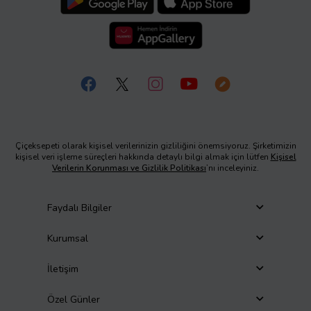
Çiçeksepeti olarak kişisel verilerinizin gizliliğini önemsiyoruz. Şirketimizin
kişisel veri işleme süreçleri hakkında detaylı bilgi almak için lütfen
Kişisel
Verilerin Korunması ve Gizlilik Politikası
’nı inceleyiniz.
Faydalı Bilgiler
Kurumsal
İletişim
Özel Günler