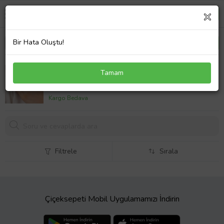
Bir Hata Oluştu!
925 Ayar Gümüş Yüzük Zirkon Taşlı
Tamam
Altın,Rose,Beyaz Renk Seçenekleriyle (Sarı)
1771,
02 TL
Kargo Bedava
Filtrele
Sırala
Çiçeksepeti Mobil Uygulamamızı İndirin