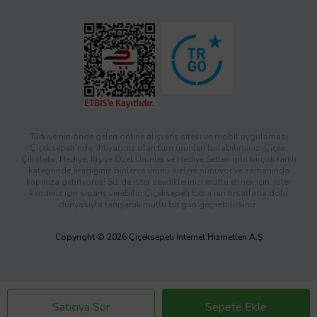
Türkiye’nin önde gelen online alışveriş sitesi ve mobil uygulaması
Çiçeksepeti’nde, ihtiyacınız olan tüm ürünleri bulabilirsiniz. Çiçek,
Çikolata, Hediye, Kişiye Özel Ürünler ve Hediye Setleri gibi birçok farklı
kategoride aradığınız binlerce ürünü sizlere sunuyor ve zamanında
kapınıza getiriyoruz! Siz de ister sevdiklerinizi mutlu etmek için, ister
kendiniz için sipariş verebilir; Çiçeksepeti Extra’nın fırsatlarla dolu
dünyasıyla tanışarak mutlu bir gün geçirebilirsiniz.
Copyright © 2026 Çiçeksepeti İnternet Hizmetleri A.Ş
Satıcıya Sor
Sepete Ekle