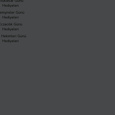
vukatlar Günü
Hediyeleri
emşireler Günü
Hediyeleri
Eczacılık Günü
Hediyeleri
ş Hekimleri Günü
Hediyeleri