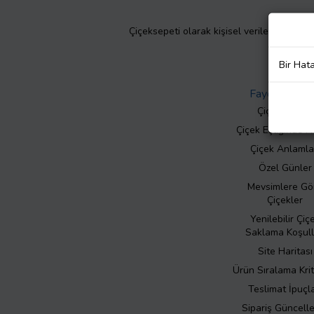
Çiçeksepeti olarak kişisel verilerinizin giz
Bir Hat
Faydalı Bilgil
Çiçek Bakımı
Çiçek Eşliğinde N
Çiçek Anlamla
Özel Günler
Mevsimlere Gö
Çiçekler
Yenilebilir Çiç
Saklama Koşull
Site Haritası
Ürün Sıralama Krit
Teslimat İpuçla
Sipariş Güncell