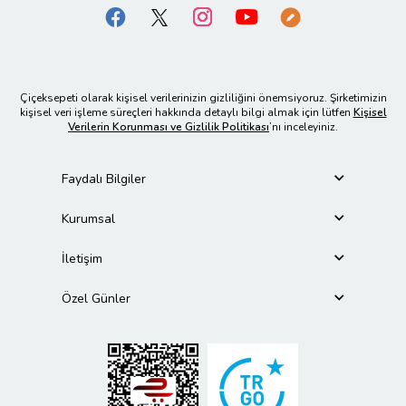
Çiçeksepeti olarak kişisel verilerinizin gizliliğini önemsiyoruz. Şirketimizin
kişisel veri işleme süreçleri hakkında detaylı bilgi almak için lütfen
Kişisel
Verilerin Korunması ve Gizlilik Politikası
’nı inceleyiniz.
Faydalı Bilgiler
Kurumsal
İletişim
Özel Günler