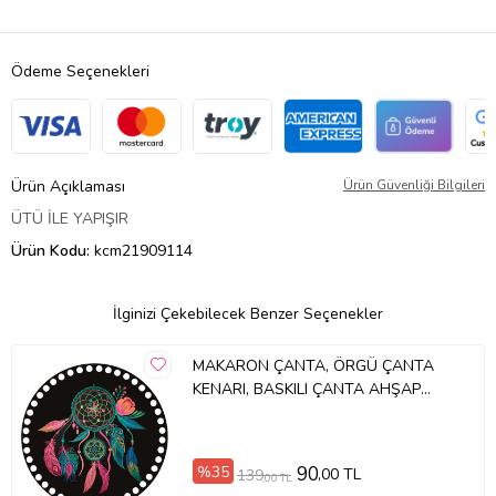
Ödeme Seçenekleri
Ürün Açıklaması
Ürün Güvenliği Bilgileri
ÜTÜ İLE YAPIŞIR
Ürün Kodu:
kcm21909114
İlginizi Çekebilecek Benzer Seçenekler
MAKARON ÇANTA, ÖRGÜ ÇANTA
KENARI, BASKILI ÇANTA AHŞAP
PLAKASI (2 ADET)
%35
90
,00 TL
139
,00 TL