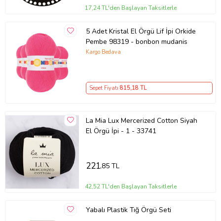
17,24 TL'den Başlayan Taksitlerle
5 Adet Kristal El Örgü Lif İpi Orkide
Pembe 98319 - bonbon mudanis
Kargo Bedava
Sepet Fiyatı
815
,18 TL
La Mia Lux Mercerized Cotton Siyah
El Örgü İpi - 1 - 33741
221
,85 TL
42,52 TL'den Başlayan Taksitlerle
Yabalı Plastik Tığ Örgü Seti