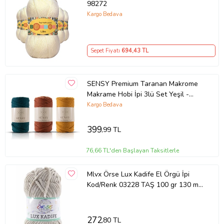
98272
Kargo Bedava
Sepet Fiyatı
694
,43 TL
SENSY Premium Taranan Makrome
Makrame Hobi İpi 3lü Set Yeşil -
Kiremit - Hardal
Kargo Bedava
399
,99 TL
76,66 TL'den Başlayan Taksitlerle
Mlvx Örse Lux Kadife El Örgü İpi
Kod/Renk 03228 TAŞ 100 gr 130 mt-
1
272
,80 TL