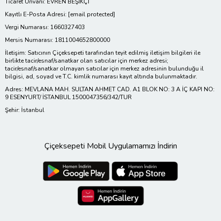
Ticaret Ünvanı: EVREN BEŞİKÇİ
Kayıtlı E-Posta Adresi:
[email protected]
Vergi Numarası: 1660327403
Mersis Numarası: 1811004652800000
İletişim: Satıcının Çiçeksepeti tarafından teyit edilmiş iletişim bilgileri ile
birlikte tacir/esnaf/sanatkar olan satıcılar için merkez adresi;
tacir/esnaf/sanatkar olmayan satıcılar için merkez adresinin bulunduğu il
bilgisi, ad, soyad ve T.C. kimlik numarası kayıt altında bulunmaktadır.
Adres: MEVLANA MAH. SULTAN AHMET CAD. A1 BLOK NO: 3 A İÇ KAPI NO:
9 ESENYURT/ İSTANBUL 1500047356/342/TUR
Şehir: İstanbul
Çiçeksepeti Mobil Uygulamamızı İndirin