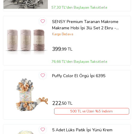
57,30 TL'den Başlayan Taksitlerle
SENSY Premium Taranan Makrome
Makrame Hobi İpi 3lü Set 2 Ekru -
Sütlü Kahve
Kargo Bedava
399
,99 TL
76,66 TL'den Başlayan Taksitlerle
Puffy Color El Örgü İpi 6395
222
,50 TL
500 TL ve Üzeri %5 İndirim
5 Adet Lüks Patik İpi Yünü Krem