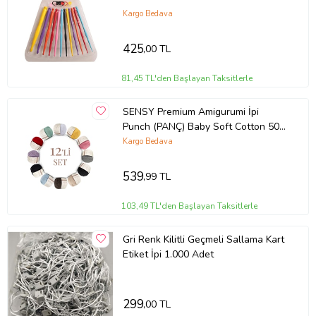
Kargo Bedava
425
,00 TL
81,45 TL'den Başlayan Taksitlerle
SENSY Premium Amigurumi İpi
Punch (PANÇ) Baby Soft Cotton 50
gr 12'li Örgü İp Set5
Kargo Bedava
539
,99 TL
103,49 TL'den Başlayan Taksitlerle
Gri Renk Kilitli Geçmeli Sallama Kart
Etiket İpi 1.000 Adet
299
,00 TL