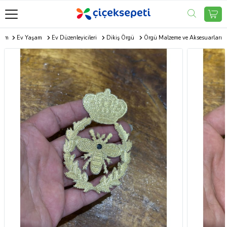
.com
Ev Yaşam
Ev Düzenleyicileri
Dikiş Örgü
Örgü Malzeme ve Aksesuarları