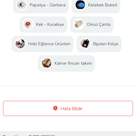
Papatya - Gerbera
Kelebek Buketi
Kek - Kurabiye
Omuz Çanta
Hobi Eğlence Ürünleri
Bijuteri Kolye
Kahve fincan takımı
Hata Bildir