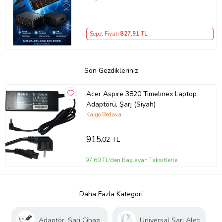
Girişli Akıllı Şarj Cihazı
Sepet Fiyatı
827
,91 TL
Son Gezdikleriniz
Acer Aspıre 3820 Tımelınex Laptop
Adaptörü, Şarj (Siyah)
Kargo Bedava
915
,02 TL
97,60 TL'den Başlayan Taksitlerle
Daha Fazla Kategori
Adaptör, Şarj Cihazı
Universal Şarj Aleti