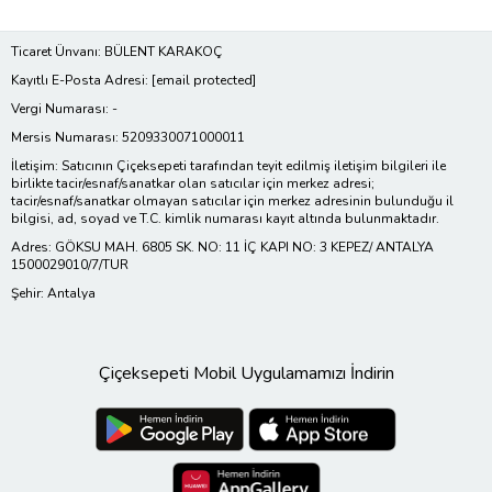
Ticaret Ünvanı: BÜLENT KARAKOÇ
Kayıtlı E-Posta Adresi:
[email protected]
Vergi Numarası: -
Mersis Numarası: 5209330071000011
İletişim: Satıcının Çiçeksepeti tarafından teyit edilmiş iletişim bilgileri ile
birlikte tacir/esnaf/sanatkar olan satıcılar için merkez adresi;
tacir/esnaf/sanatkar olmayan satıcılar için merkez adresinin bulunduğu il
bilgisi, ad, soyad ve T.C. kimlik numarası kayıt altında bulunmaktadır.
Adres: GÖKSU MAH. 6805 SK. NO: 11 İÇ KAPI NO: 3 KEPEZ/ ANTALYA
1500029010/7/TUR
Şehir: Antalya
Çiçeksepeti Mobil Uygulamamızı İndirin