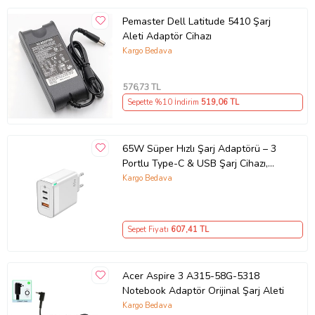
Pemaster Dell Latitude 5410 Şarj
Aleti Adaptör Cihazı
Kargo Bedava
576
,73 TL
Sepette %10 İndirim
519
,06 TL
65W Süper Hızlı Şarj Adaptörü – 3
Portlu Type-C & USB Şarj Cihazı,
GaN Teknolojili 65W Hızlı Şarj Cihazı
Kargo Bedava
– iPhone, Samsung, Laptop Uyumlu,
3 Portlu 65W PD + QC Hızlı Şarj
Adaptörü – Type-C ve USB Çıkışlı,
Sepet Fiyatı
607
,41 TL
Evrensel 65W Duvar Tipi Şarj
Adaptörü – Type-C PD
Acer Aspire 3 A315-58G-5318
Notebook Adaptör Orijinal Şarj Aleti
Kargo Bedava