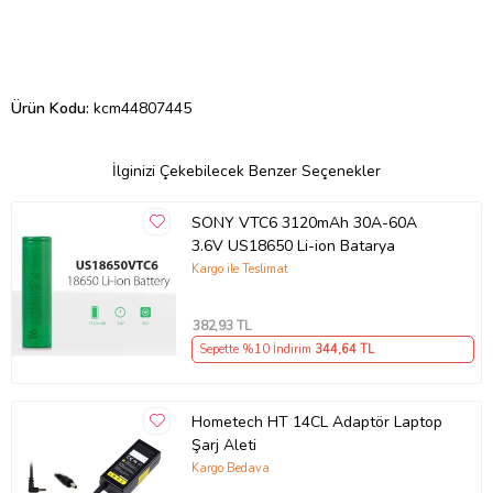
Ürün Kodu:
kcm44807445
İlginizi Çekebilecek Benzer Seçenekler
SONY VTC6 3120mAh 30A-60A
3.6V US18650 Li-ion Batarya
Kargo ile Teslimat
382
,93 TL
Sepette %10 İndirim
344
,64 TL
Hometech HT 14CL Adaptör Laptop
Şarj Aleti
Kargo Bedava