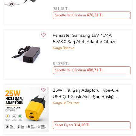
751
,45 TL
Sepette %10 İndirim
676
,31 TL
Pemaster Samsung 19V 4.74A
5.5*3.0 Şarj Aleti Adaptör Cihazı
Kargo Bedava
540
,79 TL
Sepette %10 İndirim
486
,71 TL
25W Hızlı Şarj Adaptörü Type-C +
USB Çift Girişli Akıllı Şarj Başlığı
Kompakt Tasarım
Kargo ile Teslimat
Sepet Fiyatı
314
,10 TL