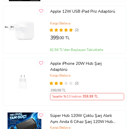
Apple 12W USB iPad Priz Adaptörü
Kargo Bedava
(2)
399
,00 TL
42,56 TL'den Başlayan Taksitlerle
Apple iPhone 20W Hızlı Şarj
Adaptörü
Kargo Bedava
(2)
399
,99 TL
Sepette %10 İndirim
359
,99 TL
Süper Hızlı 120W Çoklu Şarj Aleti
Aynı Anda 6 Cihaz Şarj 120W Hızlı
Şarj İstasyonu Çoklu USB & Type-C
Kargo Bedava