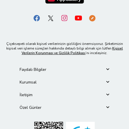
Çiçeksepeti olarak kişisel verilerinizin gizliliğini önemsiyoruz. Şirketimizin
kişisel veri işleme süreçleri hakkında detaylı bilgi almak için lütfen
Kişisel
Verilerin Korunması ve Gizlilik Politikası
’nı inceleyiniz.
Faydalı Bilgiler
Kurumsal
İletişim
Özel Günler