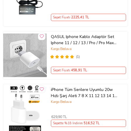
Sepet Fiyatı
2225
,41 TL
QASUL Iphone Kablo Adaptör Set
Iphone 11 / 12 / 13 / Pro / Pro Max
Uyumlu Şarj Aleti Seti
Kargo Bedava
(1)
Sepet Fiyatı
458
,91 TL
iPhone Tüm Serilere Uyumlu 20w
Hızlı Şarj Aleti 7 8 X 11 12 13 14 15
16 İçin Type-C Girişli Adaptör
Kargo Bedava
629
,90 TL
Sepette %18 İndirim
516
,52 TL