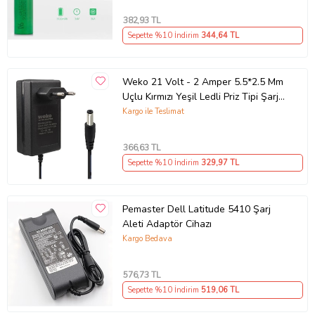
382
,93 TL
Sepette %10 İndirim
344
,64 TL
Weko 21 Volt - 2 Amper 5.5*2.5 Mm
Uçlu Kırmızı Yeşil Ledli Priz Tipi Şarjlı
Matkap Adaptörü
Kargo ile Teslimat
366
,63 TL
Sepette %10 İndirim
329
,97 TL
Pemaster Dell Latitude 5410 Şarj
Aleti Adaptör Cihazı
Kargo Bedava
576
,73 TL
Sepette %10 İndirim
519
,06 TL