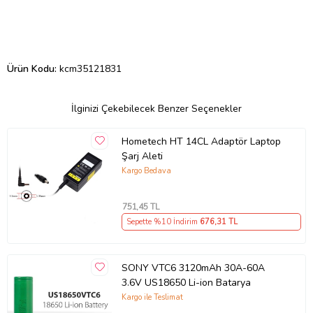
Ürün Kodu:
kcm35121831
İlginizi Çekebilecek Benzer Seçenekler
Hometech HT 14CL Adaptör Laptop
Şarj Aleti
Kargo Bedava
751
,45 TL
Sepette %10 İndirim
676
,31 TL
SONY VTC6 3120mAh 30A-60A
3.6V US18650 Li-ion Batarya
Kargo ile Teslimat