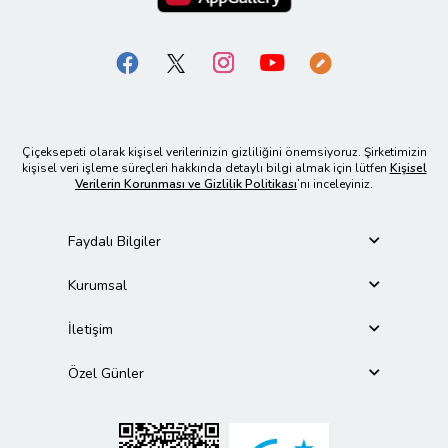
Çiçeksepeti olarak kişisel verilerinizin gizliliğini önemsiyoruz. Şirketimizin
kişisel veri işleme süreçleri hakkında detaylı bilgi almak için lütfen
Kişisel
Verilerin Korunması ve Gizlilik Politikası
’nı inceleyiniz.
Faydalı Bilgiler
Kurumsal
İletişim
Özel Günler