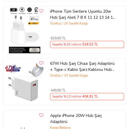
iPhone Tüm Serilere Uyumlu 20w
Hızlı Şarj Aleti 7 8 X 11 12 13 14 15
16 İçin Type-C Girişli Adaptör
Ücretsiz / 24 Saatte Kargo
629
,90 TL
Sepette %18 İndirim
516
,52 TL
67W Hızlı Şarj Cihazı Şarj Adaptörü
+ Type-c Kablo Şarz Kablosu Hızlı
Şarj Seti Tüm Telefonlara Uyumlu
Ücretsiz / 24 Saatte Kargo
Şarj Aleti Set Sarj Cihazi Sarj
Kablosu Sarz Cihazi (Beyaz)
449
,90 TL
Sepette %10 İndirim
404
,91 TL
Apple iPhone 20W Hızlı Şarj
Adaptörü
Kargo Bedava