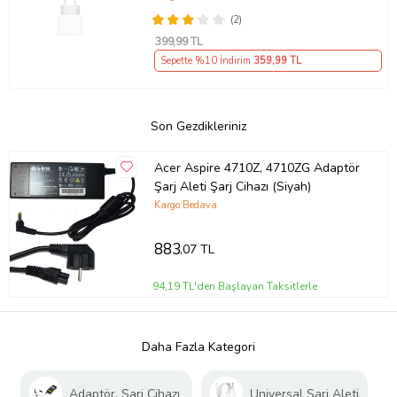
(2)
399
,99 TL
Sepette %10 İndirim
359
,99 TL
Son Gezdikleriniz
Acer Aspire 4710Z, 4710ZG Adaptör
Şarj Aleti Şarj Cihazı (Siyah)
Kargo Bedava
883
,07 TL
94,19 TL'den Başlayan Taksitlerle
Daha Fazla Kategori
Adaptör, Şarj Cihazı
Universal Şarj Aleti