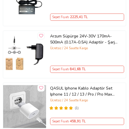
Sepet Fiyatı
2225
,41 TL
Arzum Süpürge 24V-30V 170mA-
500mA (0.17A-0.5A) Adaptör - Şarj
Aleti RETRO
Ücretsiz / 24 Saatte Kargo
Sepet Fiyatı
841
,68 TL
QASUL Iphone Kablo Adaptör Set
Iphone 11 / 12 / 13 / Pro / Pro Max
Uyumlu Şarj Aleti Seti
Ücretsiz / 24 Saatte Kargo
(1)
Sepet Fiyatı
458
,91 TL