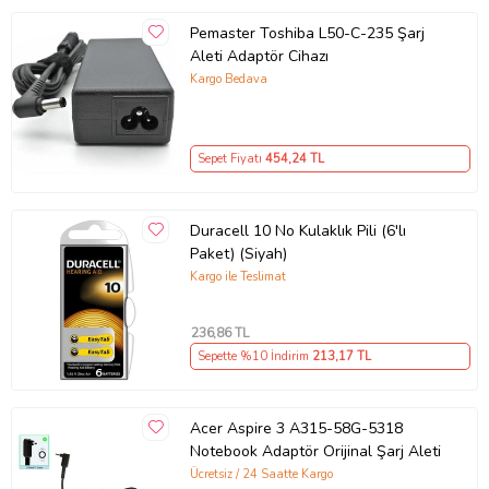
Pemaster Toshiba L50-C-235 Şarj
Aleti Adaptör Cihazı
Kargo Bedava
Sepet Fiyatı
454
,24 TL
Duracell 10 No Kulaklık Pili (6'lı
Paket) (Siyah)
Kargo ile Teslimat
236
,86 TL
Sepette %10 İndirim
213
,17 TL
Acer Aspire 3 A315-58G-5318
Notebook Adaptör Orijinal Şarj Aleti
Ücretsiz / 24 Saatte Kargo