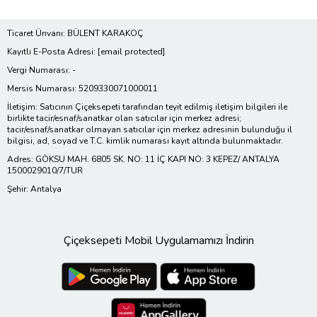
Ticaret Ünvanı: BÜLENT KARAKOÇ
Kayıtlı E-Posta Adresi:
[email protected]
Vergi Numarası: -
Mersis Numarası: 5209330071000011
İletişim: Satıcının Çiçeksepeti tarafından teyit edilmiş iletişim bilgileri ile
birlikte tacir/esnaf/sanatkar olan satıcılar için merkez adresi;
tacir/esnaf/sanatkar olmayan satıcılar için merkez adresinin bulunduğu il
bilgisi, ad, soyad ve T.C. kimlik numarası kayıt altında bulunmaktadır.
Adres: GÖKSU MAH. 6805 SK. NO: 11 İÇ KAPI NO: 3 KEPEZ/ ANTALYA
1500029010/7/TUR
Şehir: Antalya
Çiçeksepeti Mobil Uygulamamızı İndirin