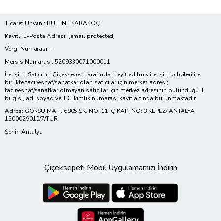
Ticaret Ünvanı: BÜLENT KARAKOÇ
Kayıtlı E-Posta Adresi:
[email protected]
Vergi Numarası: -
Mersis Numarası: 5209330071000011
İletişim: Satıcının Çiçeksepeti tarafından teyit edilmiş iletişim bilgileri ile
birlikte tacir/esnaf/sanatkar olan satıcılar için merkez adresi;
tacir/esnaf/sanatkar olmayan satıcılar için merkez adresinin bulunduğu il
bilgisi, ad, soyad ve T.C. kimlik numarası kayıt altında bulunmaktadır.
Adres: GÖKSU MAH. 6805 SK. NO: 11 İÇ KAPI NO: 3 KEPEZ/ ANTALYA
1500029010/7/TUR
Şehir: Antalya
Çiçeksepeti Mobil Uygulamamızı İndirin