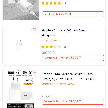
(1)
Sepet Fiyatı
458
,91 TL
Apple iPhone 20W Hızlı Şarj
Adaptörü
Kargo Bedava
(2)
399
,99 TL
Sepette %10 İndirim
359
,99 TL
iPhone Tüm Serilere Uyumlu 20w
Hızlı Şarj Aleti 7 8 X 11 12 13 14 15
16 İçin Type-C Girişli Adaptör
Ücretsiz / 24 Saatte Kargo
629
,90 TL
Sepette %18 İndirim
516
,52 TL