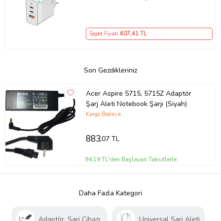
– iPhone, Samsung, Laptop Uyumlu,
3 Portlu 65W PD + QC Hızlı Şarj
Adaptörü – Type-C ve USB Çıkışlı,
Sepet Fiyatı
607
,41 TL
Evrensel 65W Duvar Tipi Şarj
Adaptörü – Type-C PD
Son Gezdikleriniz
Acer Aspire 5715, 5715Z Adaptör
Şarj Aleti Notebook Şarjı (Siyah)
Kargo Bedava
883
,07 TL
94,19 TL'den Başlayan Taksitlerle
Daha Fazla Kategori
Adaptör, Şarj Cihazı
Universal Şarj Aleti