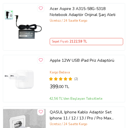
Acer Aspire 3 A315-58G-5318
Notebook Adaptör Orijinal Şarj Aleti
Ücretsiz / 24 Saatte Kargo
Sepet Fiyatı
2122
,59 TL
Apple 12W USB iPad Priz Adaptörü
Kargo Bedava
(2)
399
,00 TL
42,56 TL'den Başlayan Taksitlerle
QASUL Iphone Kablo Adaptör Set
Iphone 11 / 12 / 13 / Pro / Pro Max
Uyumlu Şarj Aleti Seti
Ücretsiz / 24 Saatte Kargo