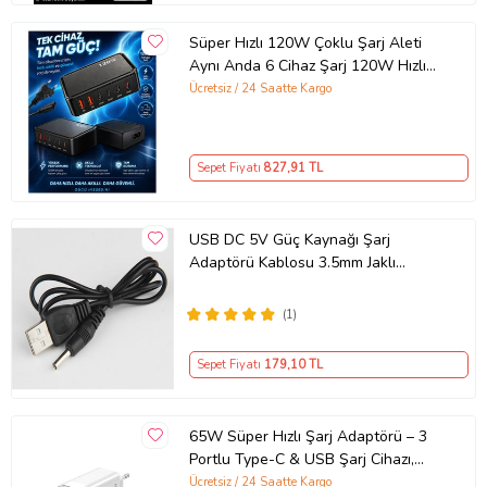
Süper Hızlı 120W Çoklu Şarj Aleti
Aynı Anda 6 Cihaz Şarj 120W Hızlı
Şarj İstasyonu Çoklu USB & Type-C
Ücretsiz / 24 Saatte Kargo
Girişli Akıllı Şarj Cihazı
Sepet Fiyatı
827
,91 TL
USB DC 5V Güç Kaynağı Şarj
Adaptörü Kablosu 3.5mm Jaklı
MOSUNX Siyah
(1)
Sepet Fiyatı
179
,10 TL
65W Süper Hızlı Şarj Adaptörü – 3
Portlu Type-C & USB Şarj Cihazı,
GaN Teknolojili 65W Hızlı Şarj Cihazı
Ücretsiz / 24 Saatte Kargo