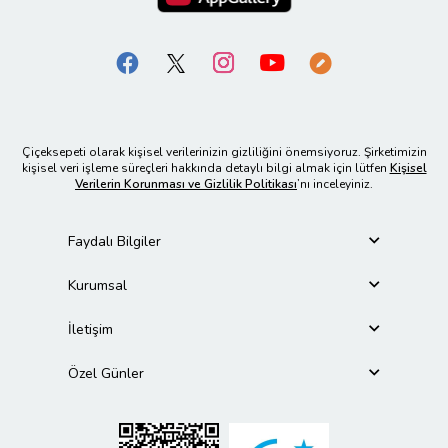
Çiçeksepeti olarak kişisel verilerinizin gizliliğini önemsiyoruz. Şirketimizin
kişisel veri işleme süreçleri hakkında detaylı bilgi almak için lütfen
Kişisel
Verilerin Korunması ve Gizlilik Politikası
’nı inceleyiniz.
Faydalı Bilgiler
Kurumsal
İletişim
Özel Günler