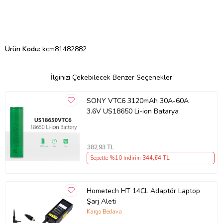
Ürün Kodu:
kcm81482882
İlginizi Çekebilecek Benzer Seçenekler
SONY VTC6 3120mAh 30A-60A
3.6V US18650 Li-ion Batarya
382
,93 TL
Sepette %10 İndirim
344
,64 TL
Hometech HT 14CL Adaptör Laptop
Şarj Aleti
Kargo Bedava