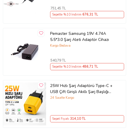
751
,45 TL
Sepette %10 İndirim
676
,31 TL
Pemaster Samsung 19V 4.74A
5.5*3.0 Şarj Aleti Adaptör Cihazı
Kargo Bedava
540
,79 TL
Sepette %10 İndirim
486
,71 TL
25W Hızlı Şarj Adaptörü Type-C +
USB Çift Girişli Akıllı Şarj Başlığı
Kompakt Tasarım
24 Saatte Kargo
Sepet Fiyatı
314
,10 TL