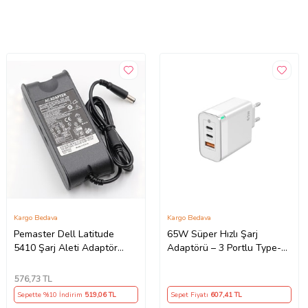
Kargo Bedava
Kargo Bedava
Pemaster Dell Latitude
65W Süper Hızlı Şarj
5410 Şarj Aleti Adaptör
Adaptörü – 3 Portlu Type-C
Cihazı
& USB Şarj Cihazı, GaN
Teknolojili 65W Hızlı Şarj
576
,73 TL
Cihazı – iPhone, Samsung,
Sepette %10 İndirim
519
,06 TL
Sepet Fiyatı
607
,41 TL
Laptop Uyumlu, 3 Portlu