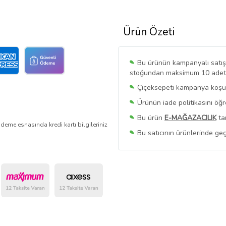
Ürün Özeti
Bu ürünün kampanyalı satışı 
stoğundan maksimum 10 adet sa
Çiçeksepeti kampanya koşull
Ürünün iade politikasını öğ
Bu ürün
E-MAĞAZACILIK
ta
deme esnasında kredi kartı bilgileriniz
Bu satıcının ürünlerinde geç
Bu Satıcının
Tüm Ürünlerini
Ürün sayfasında gördüğünüz f
belirlenmektedir.