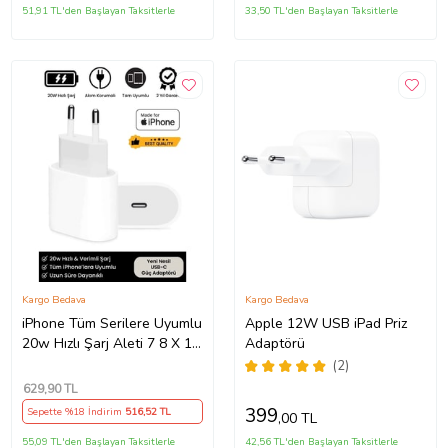
51,91 TL'den Başlayan Taksitlerle
33,50 TL'den Başlayan Taksitlerle
Kargo Bedava
Kargo Bedava
iPhone Tüm Serilere Uyumlu
Apple 12W USB iPad Priz
20w Hızlı Şarj Aleti 7 8 X 11
Adaptörü
12 13 14 15 16 İçin Type-C
(2)
Girişli Adaptör
629
,90 TL
399
Sepette %18 İndirim
516
,52 TL
,00 TL
55,09 TL'den Başlayan Taksitlerle
42,56 TL'den Başlayan Taksitlerle