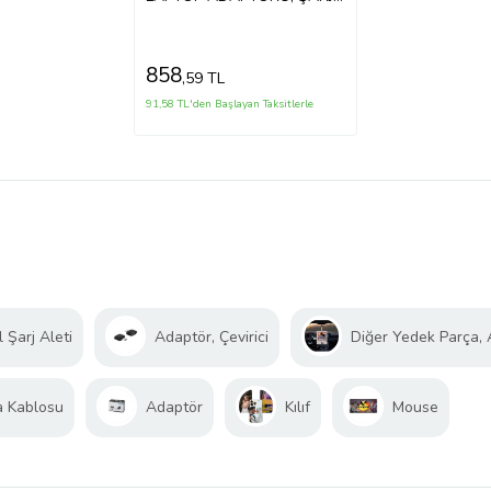
(Siyah)
858
,59 TL
91,58 TL'den Başlayan Taksitlerle
 Şarj Aleti
Adaptör, Çevirici
Diğer Yedek Parça,
a Kablosu
Adaptör
Kılıf
Mouse