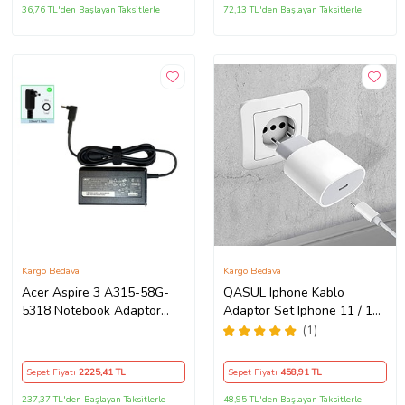
36,76 TL'den Başlayan Taksitlerle
72,13 TL'den Başlayan Taksitlerle
Kargo Bedava
Kargo Bedava
Acer Aspire 3 A315-58G-
QASUL Iphone Kablo
5318 Notebook Adaptör
Adaptör Set Iphone 11 / 12 /
Orijinal Şarj Aleti
13 / Pro / Pro Max Uyumlu
(1)
Şarj Aleti Seti
Sepet Fiyatı
2225
,41 TL
Sepet Fiyatı
458
,91 TL
237,37 TL'den Başlayan Taksitlerle
48,95 TL'den Başlayan Taksitlerle