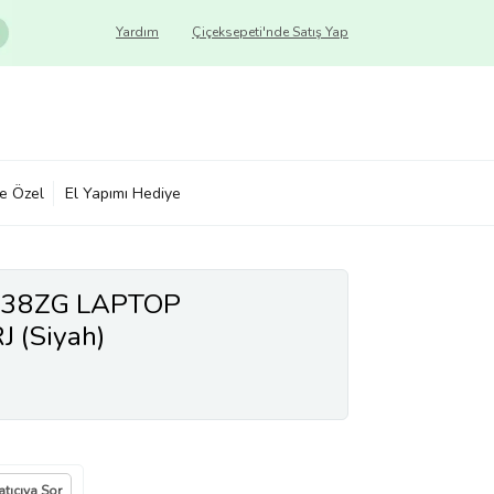
Yardım
Çiçeksepeti'nde Satış Yap
ye Özel
El Yapımı Hediye
738ZG LAPTOP
 (Siyah)
atıcıya Sor