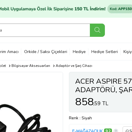
rim Amacı
Orkide / Saksı Çiçekleri
Hediye
Hediye Setleri
Kişi
blet
Bilgisayar Aksesuarları
Adaptör ve Şarj Cihazı
ACER ASPIRE 5
ADAPTÖRÜ, ŞARJ
858
,59 TL
Renk
: Siyah
E-MAĞAZACILIK
9,2
S