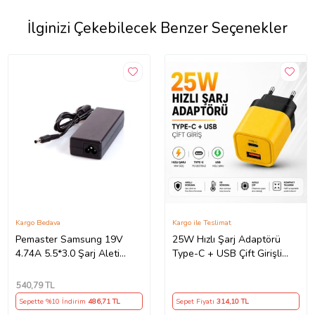
İlginizi Çekebilecek Benzer Seçenekler
Kargo Bedava
Kargo ile Teslimat
Pemaster Samsung 19V
25W Hızlı Şarj Adaptörü
4.74A 5.5*3.0 Şarj Aleti
Type-C + USB Çift Girişli
Adaptör Cihazı
Akıllı Şarj Başlığı Kompakt
Tasarım
540
,79 TL
Sepette %10 İndirim
486
,71 TL
Sepet Fiyatı
314
,10 TL