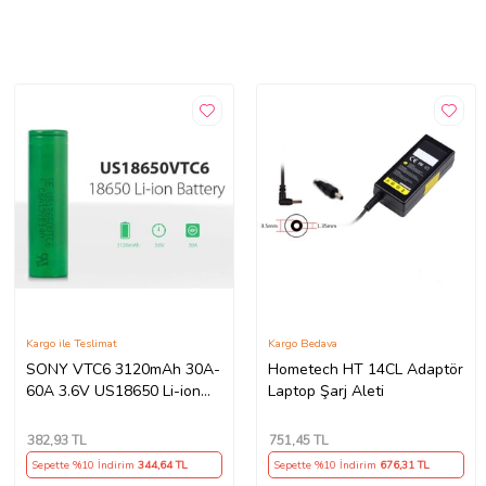
Kargo ile Teslimat
Kargo Bedava
SONY VTC6 3120mAh 30A-
Hometech HT 14CL Adaptör
60A 3.6V US18650 Li-ion
Laptop Şarj Aleti
Batarya
382
,93 TL
751
,45 TL
Sepette %10 İndirim
344
,64 TL
Sepette %10 İndirim
676
,31 TL