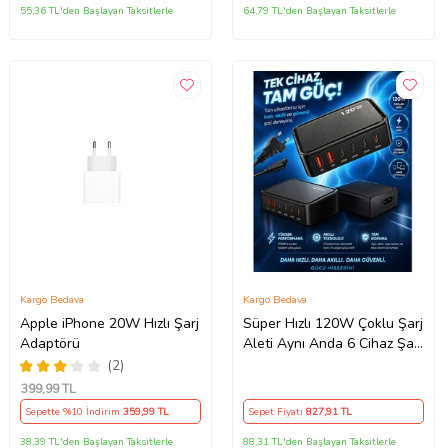
65W PD + QC Hızlı Şarj
55,36 TL'den Başlayan Taksitlerle
64,79 TL'den Başlayan Taksitlerle
Adaptörü – Type-C ve USB
Çıkışlı, Evrensel 65W Duvar
Tipi Şarj Adaptörü – Type-C
PD
Kargo Bedava
Kargo Bedava
Apple iPhone 20W Hızlı Şarj
Süper Hızlı 120W Çoklu Şarj
Adaptörü
Aleti Aynı Anda 6 Cihaz Şarj
120W Hızlı Şarj İstasyonu
(2)
Çoklu USB & Type-C Girişli
399
,99 TL
Akıllı Şarj Cihazı
Sepette %10 İndirim
359
,99 TL
Sepet Fiyatı
827
,91 TL
38,39 TL'den Başlayan Taksitlerle
88,31 TL'den Başlayan Taksitlerle