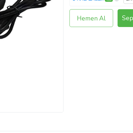
Sep
Hemen Al