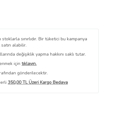
stoklarla sınırlıdır. Bir tüketici bu kampanya
tın alabilir.
arında değişiklik yapma hakkını saklı tutar.
renmek için
tıklayın.
rafından gönderilecektir.
erli
350,00 TL Üzeri Kargo Bedava
 Görüntüle
iyat bilgileri, satıcı tarafından