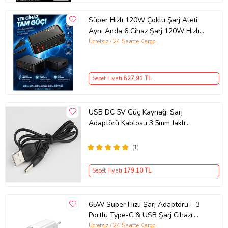
Süper Hızlı 120W Çoklu Şarj Aleti
Aynı Anda 6 Cihaz Şarj 120W Hızlı
Şarj İstasyonu Çoklu USB & Type-C
Ücretsiz / 24 Saatte Kargo
Girişli Akıllı Şarj Cihazı
Sepet Fiyatı
827
,91 TL
USB DC 5V Güç Kaynağı Şarj
Adaptörü Kablosu 3.5mm Jaklı
MOSUNX Siyah
(1)
Sepet Fiyatı
179
,10 TL
65W Süper Hızlı Şarj Adaptörü – 3
Portlu Type-C & USB Şarj Cihazı,
GaN Teknolojili 65W Hızlı Şarj Cihazı
Ücretsiz / 24 Saatte Kargo