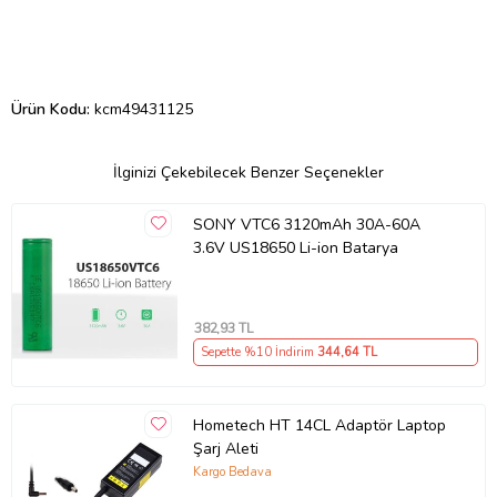
Ürün Kodu:
kcm49431125
İlginizi Çekebilecek Benzer Seçenekler
SONY VTC6 3120mAh 30A-60A
3.6V US18650 Li-ion Batarya
382
,93 TL
Sepette %10 İndirim
344
,64 TL
Hometech HT 14CL Adaptör Laptop
Şarj Aleti
Kargo Bedava