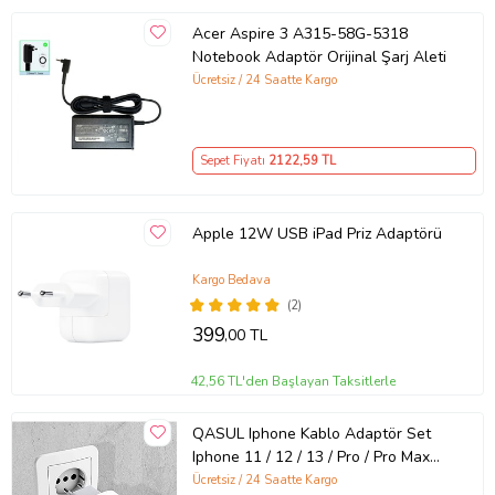
Acer Aspire 3 A315-58G-5318
Notebook Adaptör Orijinal Şarj Aleti
Ücretsiz / 24 Saatte Kargo
Sepet Fiyatı
2122
,59 TL
Apple 12W USB iPad Priz Adaptörü
Kargo Bedava
(2)
399
,00 TL
42,56 TL'den Başlayan Taksitlerle
QASUL Iphone Kablo Adaptör Set
Iphone 11 / 12 / 13 / Pro / Pro Max
Uyumlu Şarj Aleti Seti
Ücretsiz / 24 Saatte Kargo