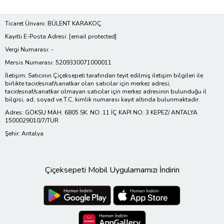
Ticaret Ünvanı: BÜLENT KARAKOÇ
Kayıtlı E-Posta Adresi:
[email protected]
Vergi Numarası: -
Mersis Numarası: 5209330071000011
İletişim: Satıcının Çiçeksepeti tarafından teyit edilmiş iletişim bilgileri ile
birlikte tacir/esnaf/sanatkar olan satıcılar için merkez adresi;
tacir/esnaf/sanatkar olmayan satıcılar için merkez adresinin bulunduğu il
bilgisi, ad, soyad ve T.C. kimlik numarası kayıt altında bulunmaktadır.
Adres: GÖKSU MAH. 6805 SK. NO: 11 İÇ KAPI NO: 3 KEPEZ/ ANTALYA
1500029010/7/TUR
Şehir: Antalya
Çiçeksepeti Mobil Uygulamamızı İndirin