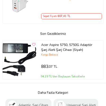
– iPhone, Samsung, Laptop Uyumlu,
3 Portlu 65W PD + QC Hızlı Şarj
Adaptörü – Type-C ve USB Çıkışlı,
Sepet Fiyatı
607
,41 TL
Evrensel 65W Duvar Tipi Şarj
Adaptörü – Type-C PD
Son Gezdikleriniz
Acer Aspire 5750, 5750G Adaptör
Şarj Aleti Şarj Cihazı (Siyah)
Kargo Bedava
883
,07 TL
94,19 TL'den Başlayan Taksitlerle
Daha Fazla Kategori
Adaptör, Şarj Cihazı
Universal Şarj Aleti