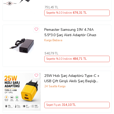
751
,45 TL
Sepette %10 İndirim
676
,31 TL
Pemaster Samsung 19V 4.74A
5.5*3.0 Şarj Aleti Adaptör Cihazı
Kargo Bedava
540
,79 TL
Sepette %10 İndirim
486
,71 TL
25W Hızlı Şarj Adaptörü Type-C +
USB Çift Girişli Akıllı Şarj Başlığı
Kompakt Tasarım
24 Saatte Kargo
Sepet Fiyatı
314
,10 TL