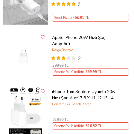
(1)
Sepet Fiyatı
458
,91 TL
Apple iPhone 20W Hızlı Şarj
Adaptörü
Kargo Bedava
(2)
399
,99 TL
Sepette %10 İndirim
359
,99 TL
iPhone Tüm Serilere Uyumlu 20w
Hızlı Şarj Aleti 7 8 X 11 12 13 14 15
16 İçin Type-C Girişli Adaptör
Ücretsiz / 24 Saatte Kargo
629
,90 TL
Sepette %18 İndirim
516
,52 TL