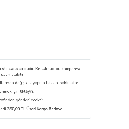
stoklarla sınırlıdır. Bir tüketici bu kampanya
tın alabilir.
arında değişiklik yapma hakkını saklı tutar.
renmek için
tıklayın.
rafından gönderilecektir.
erli
350,00 TL Üzeri Kargo Bedava
 Görüntüle
iyat bilgileri, satıcı tarafından