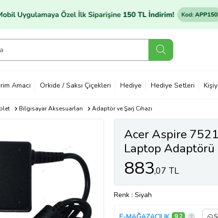
rim Amacı
Orkide / Saksı Çiçekleri
Hediye
Hediye Setleri
Kişi
blet
Bilgisayar Aksesuarları
Adaptör ve Şarj Cihazı
Acer Aspire 7521
Laptop Adaptörü 
883
,07 TL
Renk
: Siyah
E-MAĞAZACILIK
9,2
S