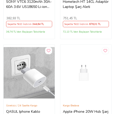
SONY VTC6 3120mAh 30A-
Hometech HT 14CL Adaptör
60A 3.6V US18650 Li-ion
Laptop Şarj Aleti
Batarya
382
,93 TL
751
,45 TL
Sepette %10 İndirim
344
,64 TL
Sepette %10 İndirim
676
,31 TL
36,76 TL'den Başlayan Taksitlerle
72,13 TL'den Başlayan Taksitlerle
Ücretsiz / 24 Saatte Kargo
Kargo Bedava
QASUL Iphone Kablo
Apple iPhone 20W Hızlı Şarj