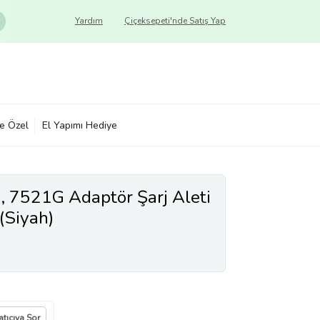
Yardım
Çiçeksepeti'nde Satış Yap
ye Özel
El Yapımı Hediye
, 7521G Adaptör Şarj Aleti
(Siyah)
atıcıya Sor