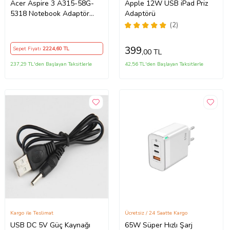
Acer Aspire 3 A315-58G-
Apple 12W USB iPad Priz
5318 Notebook Adaptör
Adaptörü
Orijinal Şarj Aleti
(2)
399
Sepet Fiyatı
2224
,60 TL
,00 TL
237,29 TL'den Başlayan Taksitlerle
42,56 TL'den Başlayan Taksitlerle
Kargo ile Teslimat
Ücretsiz / 24 Saatte Kargo
USB DC 5V Güç Kaynağı
65W Süper Hızlı Şarj