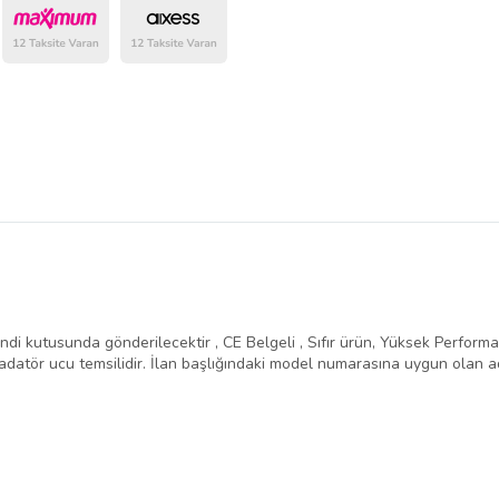
belirlenmektedir.
ndi kutusunda gönderilecektir , CE Belgeli , Sıfır ürün, Yüksek Performans 
atör ucu temsilidir. İlan başlığındaki model numarasına uygun olan ad