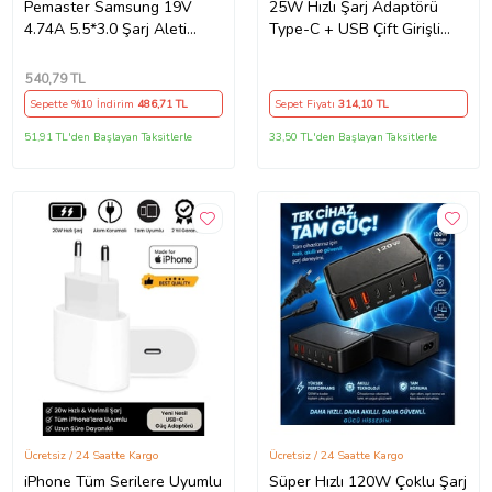
Pemaster Samsung 19V
25W Hızlı Şarj Adaptörü
4.74A 5.5*3.0 Şarj Aleti
Type-C + USB Çift Girişli
Adaptör Cihazı
Akıllı Şarj Başlığı Kompakt
Tasarım
540
,79 TL
Sepette %10 İndirim
486
,71 TL
Sepet Fiyatı
314
,10 TL
51,91 TL'den Başlayan Taksitlerle
33,50 TL'den Başlayan Taksitlerle
Ücretsiz / 24 Saatte Kargo
Ücretsiz / 24 Saatte Kargo
iPhone Tüm Serilere Uyumlu
Süper Hızlı 120W Çoklu Şarj