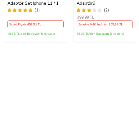
Adaptör Set Iphone 11 / 12 /
Adaptörü
13 / Pro / Pro Max Uyumlu
(1)
(2)
Şarj Aleti Seti
399
,99 TL
Sepet Fiyatı
458
,91 TL
Sepette %10 İndirim
359
,99 TL
48,95 TL'den Başlayan Taksitlerle
38,39 TL'den Başlayan Taksitlerle