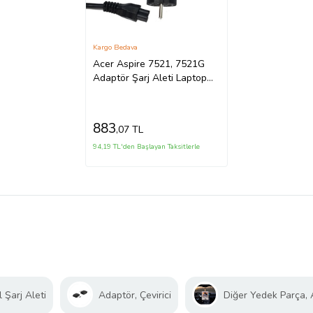
Kargo Bedava
Acer Aspire 7521, 7521G
Adaptör Şarj Aleti Laptop
Adaptörü (Siyah)
883
,07 TL
94,19 TL'den Başlayan Taksitlerle
 Şarj Aleti
Adaptör, Çevirici
Diğer Yedek Parça,