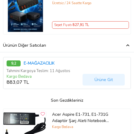
Şarj İstasyonu Çoklu USB & Type-C
Ücretsiz / 24 Saatte Kargo
Girişli Akıllı Şarj Cihazı
Sepet Fiyatı
827
,91 TL
Ürünün Diğer Satıcıları
E-MAĞAZACILIK
9,2
Tahmini Kargoya Teslim: 11 Ağustos
Kargo Bedava
Ürüne Git
883,07 TL
Son Gezdikleriniz
Acer Aspire E1-731, E1-731G
Adaptör Şarj Aleti Notebook
Adaptörü (Siyah)
Kargo Bedava