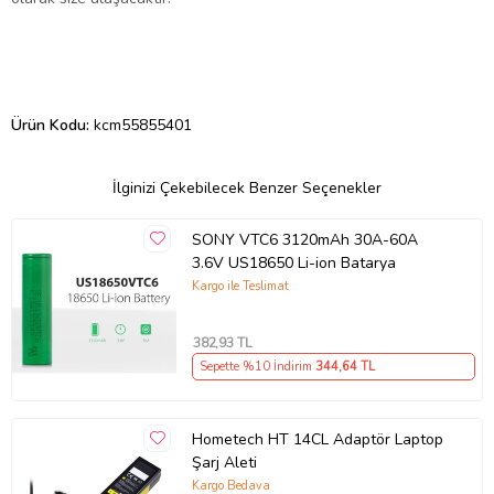
Ürün Kodu:
kcm55855401
İlginizi Çekebilecek Benzer Seçenekler
SONY VTC6 3120mAh 30A-60A
3.6V US18650 Li-ion Batarya
Kargo ile Teslimat
382
,93 TL
Sepette %10 İndirim
344
,64 TL
Hometech HT 14CL Adaptör Laptop
Şarj Aleti
Kargo Bedava