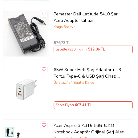
Pemaster Dell Latitude 5410 Şarj
Aleti Adaptör Cihazı
Kargo Bedava
576
,73 TL
Sepette %10 İndirim
519
,06 TL
65W Süper Hızlı Şarj Adaptörü – 3
Portlu Type-C & USB Şarj Cihazı,
GaN Teknolojili 65W Hızlı Şarj Cihazı
Ücretsiz / 24 Saatte Kargo
– iPhone, Samsung, Laptop Uyumlu,
3 Portlu 65W PD + QC Hızlı Şarj
Adaptörü – Type-C ve USB Çıkışlı,
Sepet Fiyatı
607
,41 TL
Evrensel 65W Duvar Tipi Şarj
Adaptörü – Type-C PD
Acer Aspire 3 A315-58G-5318
Notebook Adaptör Orijinal Şarj Aleti