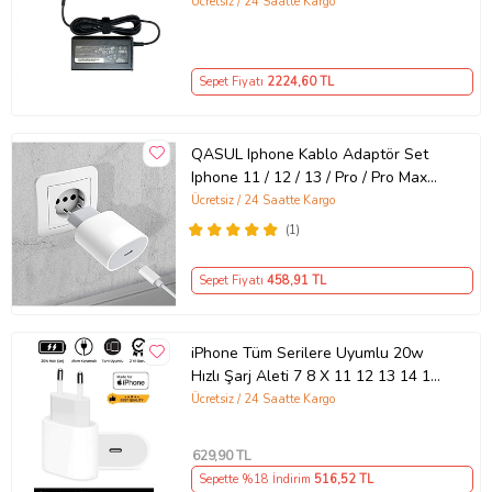
Ücretsiz / 24 Saatte Kargo
Sepet Fiyatı
2224
,60 TL
QASUL Iphone Kablo Adaptör Set
Iphone 11 / 12 / 13 / Pro / Pro Max
Uyumlu Şarj Aleti Seti
Ücretsiz / 24 Saatte Kargo
(1)
Sepet Fiyatı
458
,91 TL
iPhone Tüm Serilere Uyumlu 20w
Hızlı Şarj Aleti 7 8 X 11 12 13 14 15
16 İçin Type-C Girişli Adaptör
Ücretsiz / 24 Saatte Kargo
629
,90 TL
Sepette %18 İndirim
516
,52 TL