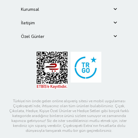
Kurumsal
İletişim
Özel Günler
Türkiye’nin önde gelen online alışveriş sitesi ve mobil uygulaması
Çiçeksepeti’nde, ihtiyacınız olan tüm ürünleri bulabilirsiniz. Çiçek,
Çikolata, Hediye, Kişiye Özel Ürünler ve Hediye Setleri gibi birçok farklı
kategoride aradığınız binlerce ürünü sizlere sunuyor ve zamanında
kapınıza getiriyoruz! Siz de ister sevdiklerinizi mutlu etmek için, ister
kendiniz için sipariş verebilir; Çiçeksepeti Extra’nın fırsatlarla dolu
dünyasıyla tanışarak mutlu bir gün geçirebilirsiniz.