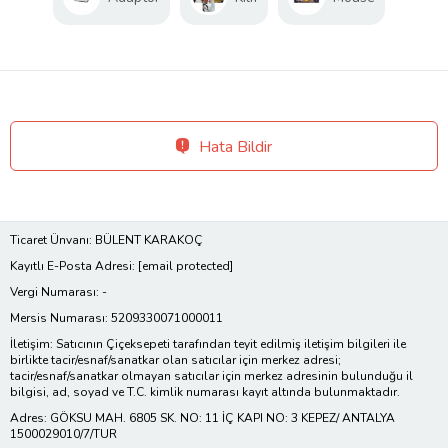
Hata Bildir
Ticaret Ünvanı: BÜLENT KARAKOÇ
Kayıtlı E-Posta Adresi:
[email protected]
Vergi Numarası: -
Mersis Numarası: 5209330071000011
İletişim: Satıcının Çiçeksepeti tarafından teyit edilmiş iletişim bilgileri ile
birlikte tacir/esnaf/sanatkar olan satıcılar için merkez adresi;
tacir/esnaf/sanatkar olmayan satıcılar için merkez adresinin bulunduğu il
bilgisi, ad, soyad ve T.C. kimlik numarası kayıt altında bulunmaktadır.
Adres: GÖKSU MAH. 6805 SK. NO: 11 İÇ KAPI NO: 3 KEPEZ/ ANTALYA
1500029010/7/TUR