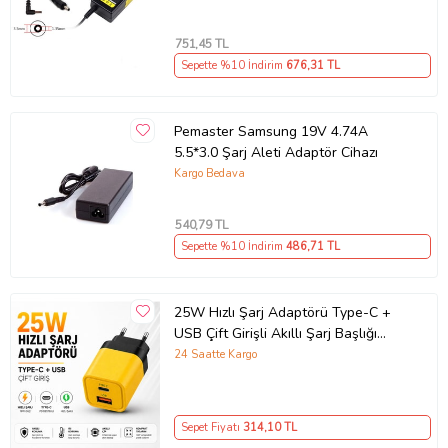
751
,45 TL
Sepette %10 İndirim
676
,31 TL
Pemaster Samsung 19V 4.74A
5.5*3.0 Şarj Aleti Adaptör Cihazı
Kargo Bedava
540
,79 TL
Sepette %10 İndirim
486
,71 TL
25W Hızlı Şarj Adaptörü Type-C +
USB Çift Girişli Akıllı Şarj Başlığı
Kompakt Tasarım
24 Saatte Kargo
Sepet Fiyatı
314
,10 TL