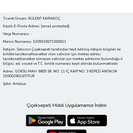
Ticaret Ünvanı: BÜLENT KARAKOÇ
Kayıtlı E-Posta Adresi:
[email protected]
Vergi Numarası: -
Mersis Numarası: 5209330071000011
İletişim: Satıcının Çiçeksepeti tarafından teyit edilmiş iletişim bilgileri ile
birlikte tacir/esnaf/sanatkar olan satıcılar için merkez adresi;
tacir/esnaf/sanatkar olmayan satıcılar için merkez adresinin bulunduğu il
bilgisi, ad, soyad ve T.C. kimlik numarası kayıt altında bulunmaktadır.
Adres: GÖKSU MAH. 6805 SK. NO: 11 İÇ KAPI NO: 3 KEPEZ/ ANTALYA
1500029010/7/TUR
Şehir: Antalya
Çiçeksepeti Mobil Uygulamamızı İndirin