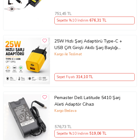
751
,45 TL
Sepette %10 İndirim
676
,31 TL
25W Hızlı Şarj Adaptörü Type-C +
USB Çift Girişli Akıllı Şarj Başlığı
Kompakt Tasarım
Kargo ile Teslimat
Sepet Fiyatı
314
,10 TL
Pemaster Dell Latitude 5410 Şarj
Aleti Adaptör Cihazı
Kargo Bedava
576
,73 TL
Sepette %10 İndirim
519
,06 TL