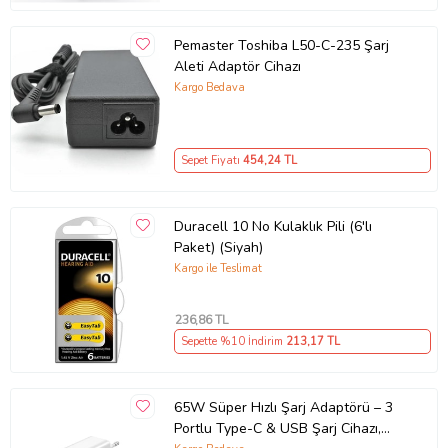
Pemaster Toshiba L50-C-235 Şarj
Aleti Adaptör Cihazı
Kargo Bedava
Sepet Fiyatı
454
,24 TL
Duracell 10 No Kulaklık Pili (6'lı
Paket) (Siyah)
Kargo ile Teslimat
236
,86 TL
Sepette %10 İndirim
213
,17 TL
65W Süper Hızlı Şarj Adaptörü – 3
Portlu Type-C & USB Şarj Cihazı,