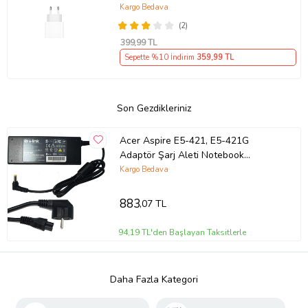
Kargo Bedava
(2)
399
,99 TL
Sepette %10 İndirim
359
,99 TL
Son Gezdikleriniz
Acer Aspire E5-421, E5-421G
Adaptör Şarj Aleti Notebook
Adaptörü (Siyah)
Kargo Bedava
883
,07 TL
94,19 TL'den Başlayan Taksitlerle
Daha Fazla Kategori