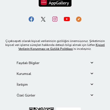
Çiçeksepeti olarak kişisel verilerinizin gizliliğini önemsiyoruz. Şirketimizin
kişisel veri işleme süreçleri hakkında detaylı bilgi almak için lütfen
Kişisel
Verilerin Korunması ve Gizlilik Politikası
’nı inceleyiniz.
Faydalı Bilgiler
Kurumsal
İletişim
Özel Günler