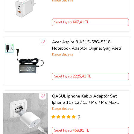
GaN Teknolojili 65W Hızlı Şarj Cihazı
Kargo Bedava
– iPhone, Samsung, Laptop Uyumlu,
3 Portlu 65W PD + QC Hızlı Şarj
Adaptörü – Type-C ve USB Çıkışlı,
Sepet Fiyatı
607
,41 TL
Evrensel 65W Duvar Tipi Şarj
Adaptörü – Type-C PD
Acer Aspire 3 A315-58G-5318
Notebook Adaptör Orijinal Şarj Aleti
Kargo Bedava
Sepet Fiyatı
2225
,41 TL
QASUL Iphone Kablo Adaptör Set
Iphone 11 / 12 / 13 / Pro / Pro Max
Uyumlu Şarj Aleti Seti
Kargo Bedava
(1)
Sepet Fiyatı
458
,91 TL