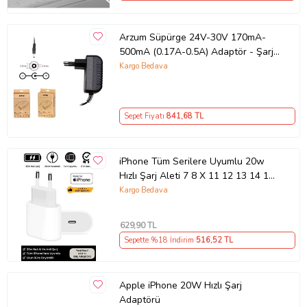
Arzum Süpürge 24V-30V 170mA-
500mA (0.17A-0.5A) Adaptör - Şarj
Aleti RETRO
Kargo Bedava
Sepet Fiyatı
841
,68 TL
iPhone Tüm Serilere Uyumlu 20w
Hızlı Şarj Aleti 7 8 X 11 12 13 14 15
16 İçin Type-C Girişli Adaptör
Kargo Bedava
629
,90 TL
Sepette %18 İndirim
516
,52 TL
Apple iPhone 20W Hızlı Şarj
Adaptörü