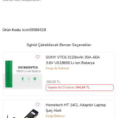
Ürün Kodu:
kcm59584518
İlginizi Çekebilecek Benzer Seçenekler
SONY VTC6 3120mAh 30A-60A
3.6V US18650 Li-ion Batarya
Kargo ile Teslimat
382
,93 TL
Sepette %10 İndirim
344
,64 TL
Hometech HT 14CL Adaptör Laptop
Şarj Aleti
Kargo Bedava