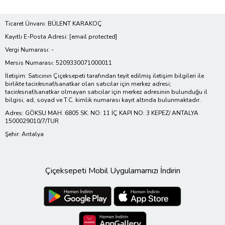
Ticaret Ünvanı: BÜLENT KARAKOÇ
Kayıtlı E-Posta Adresi:
[email protected]
Vergi Numarası: -
Mersis Numarası: 5209330071000011
İletişim: Satıcının Çiçeksepeti tarafından teyit edilmiş iletişim bilgileri ile
birlikte tacir/esnaf/sanatkar olan satıcılar için merkez adresi;
tacir/esnaf/sanatkar olmayan satıcılar için merkez adresinin bulunduğu il
bilgisi, ad, soyad ve T.C. kimlik numarası kayıt altında bulunmaktadır.
Adres: GÖKSU MAH. 6805 SK. NO: 11 İÇ KAPI NO: 3 KEPEZ/ ANTALYA
1500029010/7/TUR
Şehir: Antalya
Çiçeksepeti Mobil Uygulamamızı İndirin