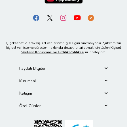
Çiçeksepeti olarak kişisel verilerinizin gizliliğini önemsiyoruz. Şirketimizin
kişisel veri işleme süreçleri hakkında detaylı bilgi almak için lütfen
Kişisel
Verilerin Korunması ve Gizlilik Politikası
’nı inceleyiniz.
Faydalı Bilgiler
Kurumsal
İletişim
Özel Günler