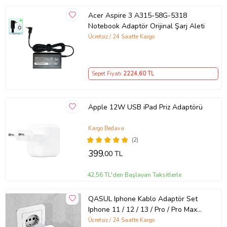
Acer Aspire 3 A315-58G-5318
Notebook Adaptör Orijinal Şarj Aleti
Ücretsiz / 24 Saatte Kargo
Sepet Fiyatı
2224
,60 TL
Apple 12W USB iPad Priz Adaptörü
Kargo Bedava
(2)
399
,00 TL
42,56 TL'den Başlayan Taksitlerle
QASUL Iphone Kablo Adaptör Set
Iphone 11 / 12 / 13 / Pro / Pro Max
Uyumlu Şarj Aleti Seti
Ücretsiz / 24 Saatte Kargo