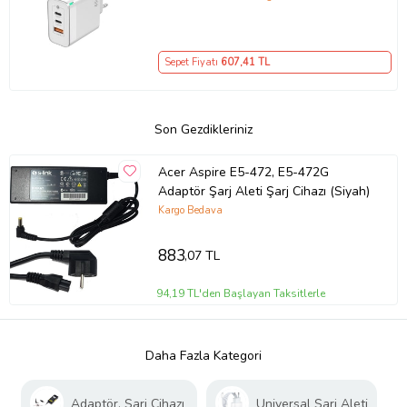
– iPhone, Samsung, Laptop Uyumlu,
3 Portlu 65W PD + QC Hızlı Şarj
Adaptörü – Type-C ve USB Çıkışlı,
Sepet Fiyatı
607
,41 TL
Evrensel 65W Duvar Tipi Şarj
Adaptörü – Type-C PD
Son Gezdikleriniz
Acer Aspire E5-472, E5-472G
Adaptör Şarj Aleti Şarj Cihazı (Siyah)
Kargo Bedava
883
,07 TL
94,19 TL'den Başlayan Taksitlerle
Daha Fazla Kategori
Adaptör, Şarj Cihazı
Universal Şarj Aleti