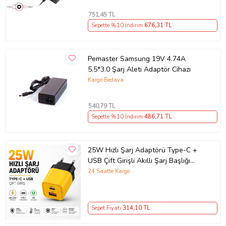
751
,45 TL
Sepette %10 İndirim
676
,31 TL
Pemaster Samsung 19V 4.74A
5.5*3.0 Şarj Aleti Adaptör Cihazı
Kargo Bedava
540
,79 TL
Sepette %10 İndirim
486
,71 TL
25W Hızlı Şarj Adaptörü Type-C +
USB Çift Girişli Akıllı Şarj Başlığı
Kompakt Tasarım
24 Saatte Kargo
Sepet Fiyatı
314
,10 TL