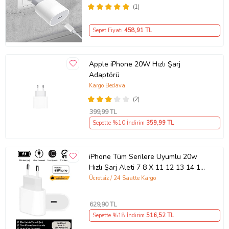
(1)
Sepet Fiyatı
458
,91 TL
Apple iPhone 20W Hızlı Şarj
Adaptörü
Kargo Bedava
(2)
399
,99 TL
Sepette %10 İndirim
359
,99 TL
iPhone Tüm Serilere Uyumlu 20w
Hızlı Şarj Aleti 7 8 X 11 12 13 14 15
16 İçin Type-C Girişli Adaptör
Ücretsiz / 24 Saatte Kargo
629
,90 TL
Sepette %18 İndirim
516
,52 TL