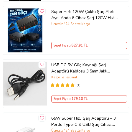
Süper Hızlı 120W Çoklu Şarj Aleti
Aynı Anda 6 Cihaz Şarj 120W Hızlı
Şarj İstasyonu Çoklu USB & Type-C
Ücretsiz / 24 Saatte Kargo
Girişli Akıllı Şarj Cihazı
Sepet Fiyatı
827
,91 TL
USB DC 5V Güç Kaynağı Şarj
Adaptörü Kablosu 3.5mm Jaklı
MOSUNX Siyah
Kargo ile Teslimat
(1)
Sepet Fiyatı
179
,10 TL
65W Süper Hızlı Şarj Adaptörü – 3
Portlu Type-C & USB Şarj Cihazı,
GaN Teknolojili 65W Hızlı Şarj Cihazı
Ücretsiz / 24 Saatte Kargo