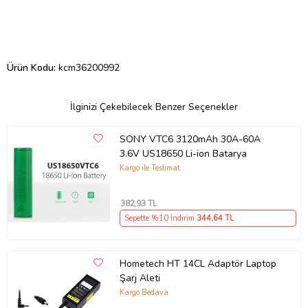
Ürün Kodu:
kcm36200992
İlginizi Çekebilecek Benzer Seçenekler
SONY VTC6 3120mAh 30A-60A
3.6V US18650 Li-ion Batarya
Kargo ile Teslimat
382
,93 TL
Sepette %10 İndirim
344
,64 TL
Hometech HT 14CL Adaptör Laptop
Şarj Aleti
Kargo Bedava