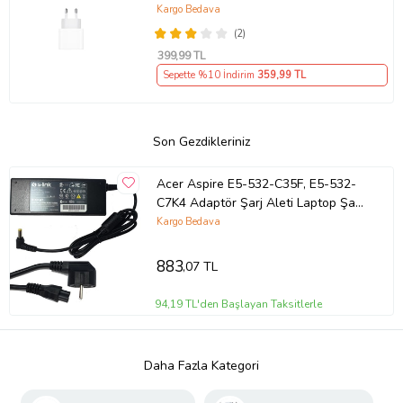
Kargo Bedava
(2)
399
,99 TL
Sepette %10 İndirim
359
,99 TL
Son Gezdikleriniz
Acer Aspire E5-532-C35F, E5-532-
C7K4 Adaptör Şarj Aleti Laptop Şarjı
(Siyah)
Kargo Bedava
883
,07 TL
94,19 TL'den Başlayan Taksitlerle
Daha Fazla Kategori