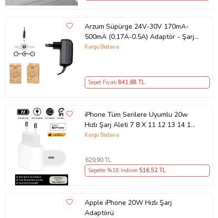
Arzum Süpürge 24V-30V 170mA-
500mA (0.17A-0.5A) Adaptör - Şarj
Aleti RETRO
Kargo Bedava
Sepet Fiyatı
841
,68 TL
iPhone Tüm Serilere Uyumlu 20w
Hızlı Şarj Aleti 7 8 X 11 12 13 14 15
16 İçin Type-C Girişli Adaptör
Kargo Bedava
629
,90 TL
Sepette %18 İndirim
516
,52 TL
Apple iPhone 20W Hızlı Şarj
Adaptörü