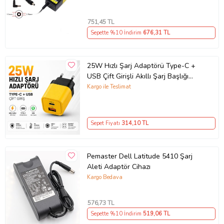
751
,45 TL
Sepette %10 İndirim
676
,31 TL
25W Hızlı Şarj Adaptörü Type-C +
USB Çift Girişli Akıllı Şarj Başlığı
Kompakt Tasarım
Kargo ile Teslimat
Sepet Fiyatı
314
,10 TL
Pemaster Dell Latitude 5410 Şarj
Aleti Adaptör Cihazı
Kargo Bedava
576
,73 TL
Sepette %10 İndirim
519
,06 TL