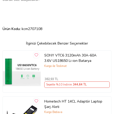
Ürün Kodu:
kcm2707108
İlginizi Çekebilecek Benzer Seçenekler
SONY VTC6 3120mAh 30A-60A
3.6V US18650 Li-ion Batarya
Kargo ile Teslimat
382
,93 TL
Sepette %10 İndirim
344
,64 TL
Hometech HT 14CL Adaptör Laptop
Şarj Aleti
Kargo Bedava