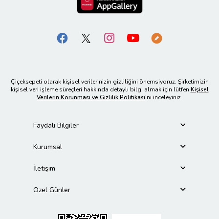
Çiçeksepeti olarak kişisel verilerinizin gizliliğini önemsiyoruz. Şirketimizin
kişisel veri işleme süreçleri hakkında detaylı bilgi almak için lütfen
Kişisel
Verilerin Korunması ve Gizlilik Politikası
’nı inceleyiniz.
Faydalı Bilgiler
Kurumsal
İletişim
Özel Günler