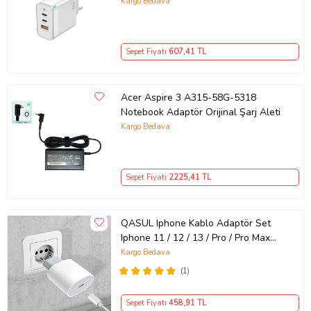
GaN Teknolojili 65W Hızlı Şarj Cihazı
Kargo Bedava
– iPhone, Samsung, Laptop Uyumlu,
3 Portlu 65W PD + QC Hızlı Şarj
Adaptörü – Type-C ve USB Çıkışlı,
Sepet Fiyatı
607
,41 TL
Evrensel 65W Duvar Tipi Şarj
Adaptörü – Type-C PD
Acer Aspire 3 A315-58G-5318
Notebook Adaptör Orijinal Şarj Aleti
Kargo Bedava
Sepet Fiyatı
2225
,41 TL
QASUL Iphone Kablo Adaptör Set
Iphone 11 / 12 / 13 / Pro / Pro Max
Uyumlu Şarj Aleti Seti
Kargo Bedava
(1)
Sepet Fiyatı
458
,91 TL