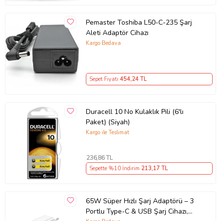
Pemaster Toshiba L50-C-235 Şarj
Aleti Adaptör Cihazı
Kargo Bedava
Sepet Fiyatı
454
,24 TL
Duracell 10 No Kulaklık Pili (6'lı
Paket) (Siyah)
Kargo ile Teslimat
236
,86 TL
Sepette %10 İndirim
213
,17 TL
65W Süper Hızlı Şarj Adaptörü – 3
Portlu Type-C & USB Şarj Cihazı,