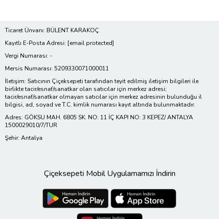
Ticaret Ünvanı: BÜLENT KARAKOÇ
Kayıtlı E-Posta Adresi:
[email protected]
Vergi Numarası: -
Mersis Numarası: 5209330071000011
İletişim: Satıcının Çiçeksepeti tarafından teyit edilmiş iletişim bilgileri ile
birlikte tacir/esnaf/sanatkar olan satıcılar için merkez adresi;
tacir/esnaf/sanatkar olmayan satıcılar için merkez adresinin bulunduğu il
bilgisi, ad, soyad ve T.C. kimlik numarası kayıt altında bulunmaktadır.
Adres: GÖKSU MAH. 6805 SK. NO: 11 İÇ KAPI NO: 3 KEPEZ/ ANTALYA
1500029010/7/TUR
Şehir: Antalya
Çiçeksepeti Mobil Uygulamamızı İndirin