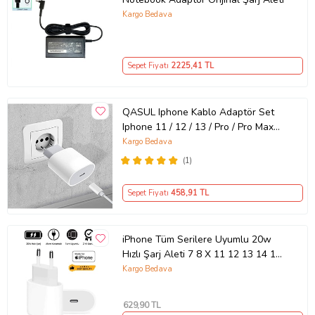
Kargo Bedava
Sepet Fiyatı
2225
,41 TL
QASUL Iphone Kablo Adaptör Set
Iphone 11 / 12 / 13 / Pro / Pro Max
Uyumlu Şarj Aleti Seti
Kargo Bedava
(1)
Sepet Fiyatı
458
,91 TL
iPhone Tüm Serilere Uyumlu 20w
Hızlı Şarj Aleti 7 8 X 11 12 13 14 15
16 İçin Type-C Girişli Adaptör
Kargo Bedava
629
,90 TL