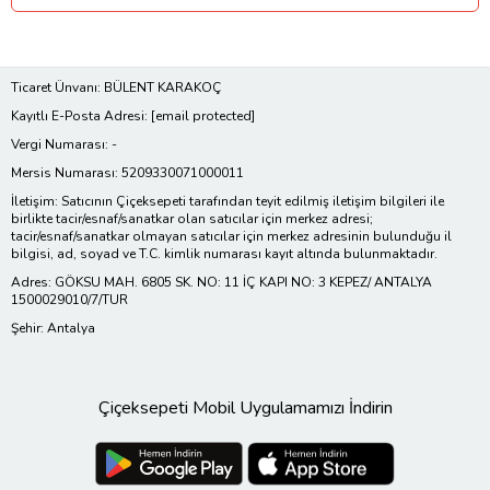
Ticaret Ünvanı: BÜLENT KARAKOÇ
Kayıtlı E-Posta Adresi:
[email protected]
Vergi Numarası: -
Mersis Numarası: 5209330071000011
İletişim: Satıcının Çiçeksepeti tarafından teyit edilmiş iletişim bilgileri ile
birlikte tacir/esnaf/sanatkar olan satıcılar için merkez adresi;
tacir/esnaf/sanatkar olmayan satıcılar için merkez adresinin bulunduğu il
bilgisi, ad, soyad ve T.C. kimlik numarası kayıt altında bulunmaktadır.
Adres: GÖKSU MAH. 6805 SK. NO: 11 İÇ KAPI NO: 3 KEPEZ/ ANTALYA
1500029010/7/TUR
Şehir: Antalya
Çiçeksepeti Mobil Uygulamamızı İndirin