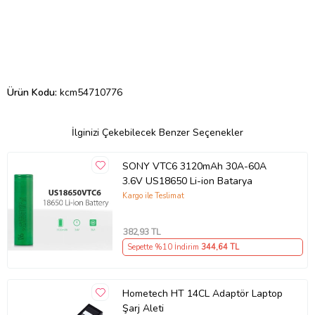
Ürün Kodu:
kcm54710776
İlginizi Çekebilecek Benzer Seçenekler
SONY VTC6 3120mAh 30A-60A
3.6V US18650 Li-ion Batarya
Kargo ile Teslimat
382
,93 TL
Sepette %10 İndirim
344
,64 TL
Hometech HT 14CL Adaptör Laptop
Şarj Aleti