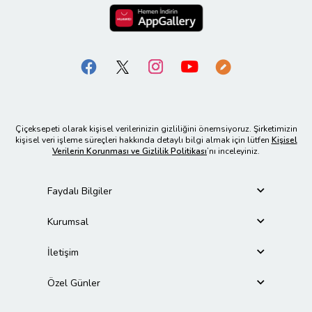
Çiçeksepeti olarak kişisel verilerinizin gizliliğini önemsiyoruz. Şirketimizin
kişisel veri işleme süreçleri hakkında detaylı bilgi almak için lütfen
Kişisel
Verilerin Korunması ve Gizlilik Politikası
’nı inceleyiniz.
Faydalı Bilgiler
Kurumsal
İletişim
Özel Günler