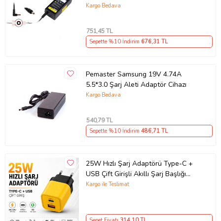
Kargo Bedava
751
,45 TL
Sepette %10 İndirim
676
,31 TL
Pemaster Samsung 19V 4.74A
5.5*3.0 Şarj Aleti Adaptör Cihazı
Kargo Bedava
540
,79 TL
Sepette %10 İndirim
486
,71 TL
25W Hızlı Şarj Adaptörü Type-C +
USB Çift Girişli Akıllı Şarj Başlığı
Kompakt Tasarım
Kargo ile Teslimat
Sepet Fiyatı
314
,10 TL