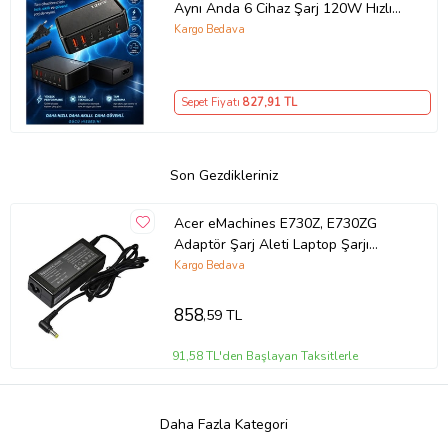
Aynı Anda 6 Cihaz Şarj 120W Hızlı
Şarj İstasyonu Çoklu USB & Type-C
Kargo Bedava
Girişli Akıllı Şarj Cihazı
Sepet Fiyatı
827
,91 TL
Son Gezdikleriniz
Acer eMachines E730Z, E730ZG
Adaptör Şarj Aleti Laptop Şarjı
(Siyah)
Kargo Bedava
858
,59 TL
91,58 TL'den Başlayan Taksitlerle
Daha Fazla Kategori