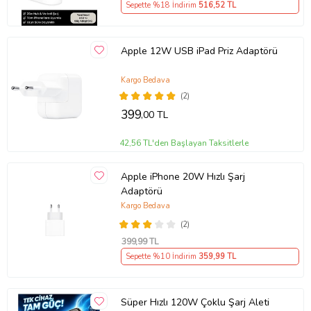
Sepette %18 İndirim
516
,52 TL
Apple 12W USB iPad Priz Adaptörü
Kargo Bedava
(2)
399
,00 TL
42,56 TL'den Başlayan Taksitlerle
Apple iPhone 20W Hızlı Şarj
Adaptörü
Kargo Bedava
(2)
399
,99 TL
Sepette %10 İndirim
359
,99 TL
Süper Hızlı 120W Çoklu Şarj Aleti