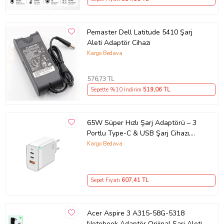
Pemaster Dell Latitude 5410 Şarj
Aleti Adaptör Cihazı
Kargo Bedava
576
,73 TL
Sepette %10 İndirim
519
,06 TL
65W Süper Hızlı Şarj Adaptörü – 3
Portlu Type-C & USB Şarj Cihazı,
GaN Teknolojili 65W Hızlı Şarj Cihazı
Kargo Bedava
– iPhone, Samsung, Laptop Uyumlu,
3 Portlu 65W PD + QC Hızlı Şarj
Adaptörü – Type-C ve USB Çıkışlı,
Sepet Fiyatı
607
,41 TL
Evrensel 65W Duvar Tipi Şarj
Adaptörü – Type-C PD
Acer Aspire 3 A315-58G-5318
Notebook Adaptör Orijinal Şarj Aleti