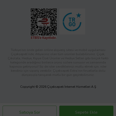
Türkiye’nin önde gelen online alışveriş sitesi ve mobil uygulaması
Çiçeksepeti’nde, ihtiyacınız olan tüm ürünleri bulabilirsiniz. Çiçek,
Çikolata, Hediye, Kişiye Özel Ürünler ve Hediye Setleri gibi birçok farklı
kategoride aradığınız binlerce ürünü sizlere sunuyor ve zamanında
kapınıza getiriyoruz! Siz de ister sevdiklerinizi mutlu etmek için, ister
kendiniz için sipariş verebilir; Çiçeksepeti Extra’nın fırsatlarla dolu
dünyasıyla tanışarak mutlu bir gün geçirebilirsiniz.
Copyright © 2026 Çiçeksepeti İnternet Hizmetleri A.Ş
Satıcıya Sor
Sepete Ekle