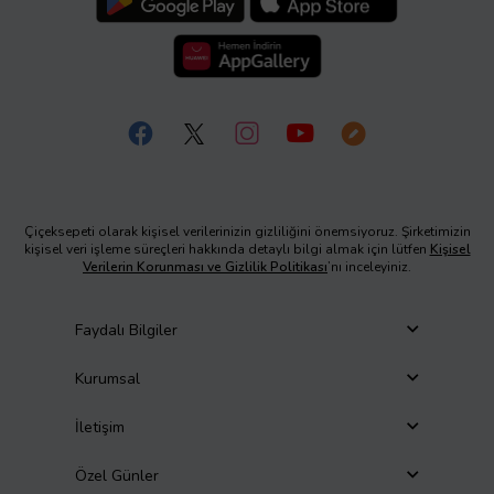
Çiçeksepeti olarak kişisel verilerinizin gizliliğini önemsiyoruz. Şirketimizin
kişisel veri işleme süreçleri hakkında detaylı bilgi almak için lütfen
Kişisel
Verilerin Korunması ve Gizlilik Politikası
’nı inceleyiniz.
Faydalı Bilgiler
Kurumsal
İletişim
Özel Günler