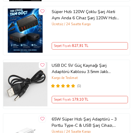
Süper Hızlı 120W Çoklu Şarj Aleti
Aynı Anda 6 Cihaz Şarj 120W Hızlı
Şarj İstasyonu Çoklu USB & Type-C
Ücretsiz / 24 Saatte Kargo
Girişli Akıllı Şarj Cihazı
Sepet Fiyatı
827
,91 TL
USB DC 5V Güç Kaynağı Şarj
Adaptörü Kablosu 3.5mm Jaklı
MOSUNX Siyah
Kargo ile Teslimat
(1)
Sepet Fiyatı
179
,10 TL
65W Süper Hızlı Şarj Adaptörü – 3
Portlu Type-C & USB Şarj Cihazı,
GaN Teknolojili 65W Hızlı Şarj Cihazı
Ücretsiz / 24 Saatte Kargo