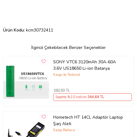
Ürün Kodu:
kcm30732411
İlginizi Çekebilecek Benzer Seçenekler
SONY VTC6 3120mAh 30A-60A
3.6V US18650 Li-ion Batarya
Kargo ile Teslimat
382
,93 TL
Sepette %10 İndirim
344
,64 TL
Hometech HT 14CL Adaptör Laptop
Şarj Aleti
Kargo Bedava