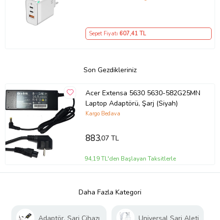
– iPhone, Samsung, Laptop Uyumlu,
3 Portlu 65W PD + QC Hızlı Şarj
Adaptörü – Type-C ve USB Çıkışlı,
Sepet Fiyatı
607
,41 TL
Evrensel 65W Duvar Tipi Şarj
Adaptörü – Type-C PD
Son Gezdikleriniz
Acer Extensa 5630 5630-582G25MN
Laptop Adaptörü, Şarj (Siyah)
Kargo Bedava
883
,07 TL
94,19 TL'den Başlayan Taksitlerle
Daha Fazla Kategori
Adaptör, Şarj Cihazı
Universal Şarj Aleti