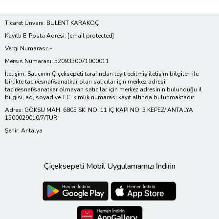
Ticaret Ünvanı: BÜLENT KARAKOÇ
Kayıtlı E-Posta Adresi:
[email protected]
Vergi Numarası: -
Mersis Numarası: 5209330071000011
İletişim: Satıcının Çiçeksepeti tarafından teyit edilmiş iletişim bilgileri ile
birlikte tacir/esnaf/sanatkar olan satıcılar için merkez adresi;
tacir/esnaf/sanatkar olmayan satıcılar için merkez adresinin bulunduğu il
bilgisi, ad, soyad ve T.C. kimlik numarası kayıt altında bulunmaktadır.
Adres: GÖKSU MAH. 6805 SK. NO: 11 İÇ KAPI NO: 3 KEPEZ/ ANTALYA
1500029010/7/TUR
Şehir: Antalya
Çiçeksepeti Mobil Uygulamamızı İndirin