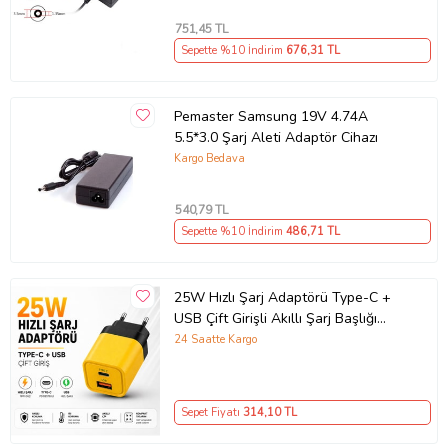
751
,45 TL
Sepette %10 İndirim
676
,31 TL
Pemaster Samsung 19V 4.74A
5.5*3.0 Şarj Aleti Adaptör Cihazı
Kargo Bedava
540
,79 TL
Sepette %10 İndirim
486
,71 TL
25W Hızlı Şarj Adaptörü Type-C +
USB Çift Girişli Akıllı Şarj Başlığı
Kompakt Tasarım
24 Saatte Kargo
Sepet Fiyatı
314
,10 TL