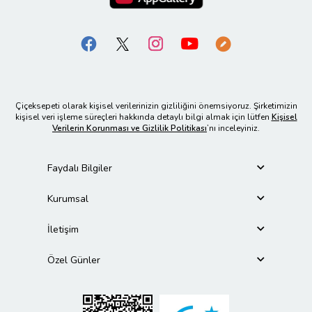
Çiçeksepeti olarak kişisel verilerinizin gizliliğini önemsiyoruz. Şirketimizin
kişisel veri işleme süreçleri hakkında detaylı bilgi almak için lütfen
Kişisel
Verilerin Korunması ve Gizlilik Politikası
’nı inceleyiniz.
Faydalı Bilgiler
Kurumsal
İletişim
Özel Günler