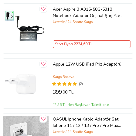
Acer Aspire 3 A315-58G-5318
Notebook Adaptör Orijinal Şarj Aleti
Ücretsiz / 24 Saatte Kargo
Sepet Fiyatı
2224
,60 TL
Apple 12W USB iPad Priz Adaptörü
Kargo Bedava
(2)
399
,00 TL
42,56 TL'den Başlayan Taksitlerle
QASUL Iphone Kablo Adaptör Set
Iphone 11 / 12 / 13 / Pro / Pro Max
Uyumlu Şarj Aleti Seti
Ücretsiz / 24 Saatte Kargo