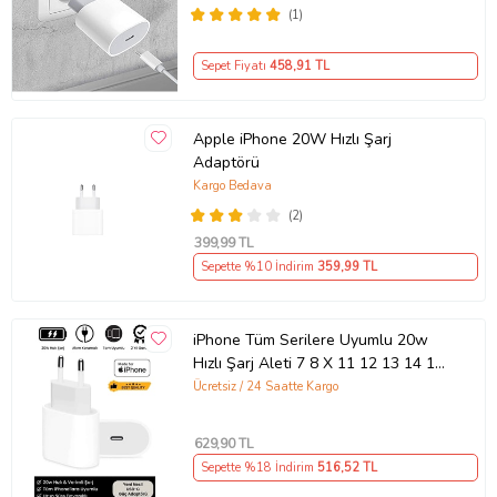
(1)
Sepet Fiyatı
458
,91 TL
Apple iPhone 20W Hızlı Şarj
Adaptörü
Kargo Bedava
(2)
399
,99 TL
Sepette %10 İndirim
359
,99 TL
iPhone Tüm Serilere Uyumlu 20w
Hızlı Şarj Aleti 7 8 X 11 12 13 14 15
16 İçin Type-C Girişli Adaptör
Ücretsiz / 24 Saatte Kargo
629
,90 TL
Sepette %18 İndirim
516
,52 TL