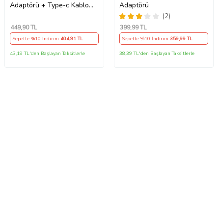
Adaptörü + Type-c Kablo
Adaptörü
Şarz Kablosu Hızlı Şarj Seti
(2)
Tüm Telefonlara Uyumlu
449
,90 TL
399
,99 TL
Şarj Aleti Set Sarj Cihazi
Sepette %10 İndirim
404
,91 TL
Sepette %10 İndirim
359
,99 TL
Sarj Kablosu Sarz Cihazi
(Beyaz)
43,19 TL'den Başlayan Taksitlerle
38,39 TL'den Başlayan Taksitlerle