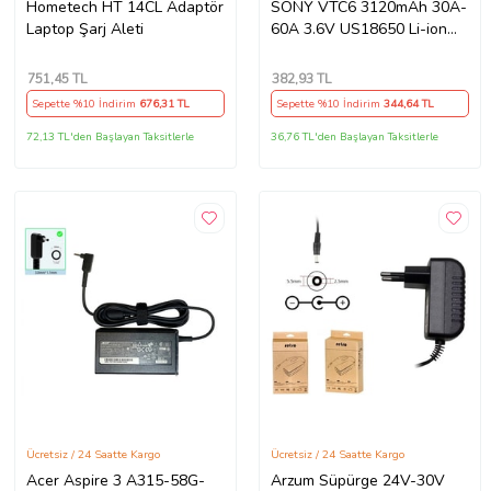
Hometech HT 14CL Adaptör
SONY VTC6 3120mAh 30A-
Laptop Şarj Aleti
60A 3.6V US18650 Li-ion
Batarya
751
,45 TL
382
,93 TL
Sepette %10 İndirim
676
,31 TL
Sepette %10 İndirim
344
,64 TL
72,13 TL'den Başlayan Taksitlerle
36,76 TL'den Başlayan Taksitlerle
Ücretsiz / 24 Saatte Kargo
Ücretsiz / 24 Saatte Kargo
Acer Aspire 3 A315-58G-
Arzum Süpürge 24V-30V