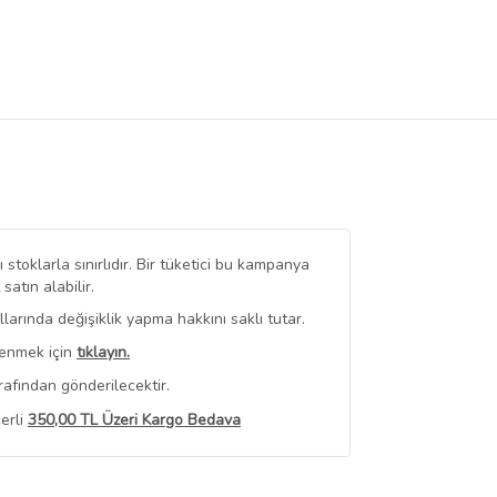
stoklarla sınırlıdır. Bir tüketici bu kampanya
tın alabilir.
arında değişiklik yapma hakkını saklı tutar.
renmek için
tıklayın.
rafından gönderilecektir.
erli
350,00 TL Üzeri Kargo Bedava
 Görüntüle
iyat bilgileri, satıcı tarafından