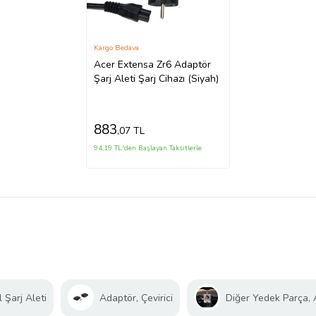
Kargo Bedava
Acer Extensa Zr6 Adaptör
Şarj Aleti Şarj Cihazı (Siyah)
883
,07 TL
94,19 TL'den Başlayan Taksitlerle
 Şarj Aleti
Adaptör, Çevirici
Diğer Yedek Parça,