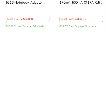
5318 Notebook Adaptör
170mA-500mA (0.17A-0.5A)
Orijinal Şarj Aleti
Adaptör - Şarj Aleti RETRO
Sepet Fiyatı
2225
,41 TL
Sepet Fiyatı
841
,68 TL
237,37 TL'den Başlayan Taksitlerle
89,77 TL'den Başlayan Taksitlerle