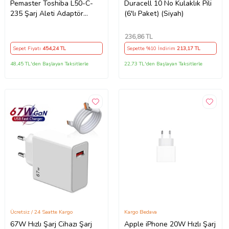
Pemaster Toshiba L50-C-
Duracell 10 No Kulaklık Pili
235 Şarj Aleti Adaptör
(6'lı Paket) (Siyah)
Cihazı
236
,86 TL
Sepet Fiyatı
454
,24 TL
Sepette %10 İndirim
213
,17 TL
48,45 TL'den Başlayan Taksitlerle
22,73 TL'den Başlayan Taksitlerle
Ücretsiz / 24 Saatte Kargo
Kargo Bedava
67W Hızlı Şarj Cihazı Şarj
Apple iPhone 20W Hızlı Şarj