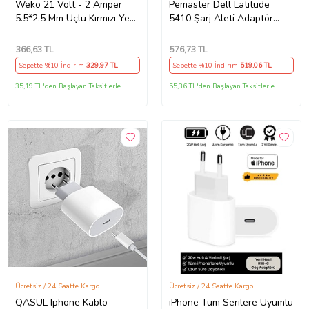
Weko 21 Volt - 2 Amper
Pemaster Dell Latitude
5.5*2.5 Mm Uçlu Kırmızı Yeşil
5410 Şarj Aleti Adaptör
Ledli Priz Tipi Şarjlı Matkap
Cihazı
Adaptörü
366
,63 TL
576
,73 TL
Sepette %10 İndirim
329
,97 TL
Sepette %10 İndirim
519
,06 TL
35,19 TL'den Başlayan Taksitlerle
55,36 TL'den Başlayan Taksitlerle
Ücretsiz / 24 Saatte Kargo
Ücretsiz / 24 Saatte Kargo
QASUL Iphone Kablo
iPhone Tüm Serilere Uyumlu