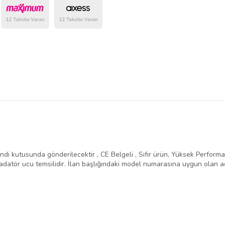
belirlenmektedir.
ndi kutusunda gönderilecektir , CE Belgeli , Sıfır ürün, Yüksek Performans 
atör ucu temsilidir. İlan başlığındaki model numarasına uygun olan ad