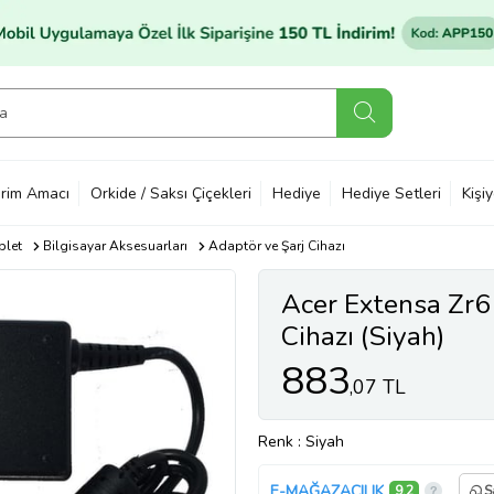
rim Amacı
Orkide / Saksı Çiçekleri
Hediye
Hediye Setleri
Kişi
blet
Bilgisayar Aksesuarları
Adaptör ve Şarj Cihazı
Acer Extensa Zr6 
Cihazı (Siyah)
883
,07 TL
Renk
: Siyah
E-MAĞAZACILIK
9,2
S