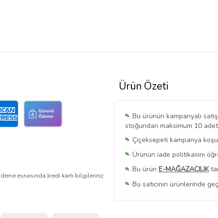
Ürün Özeti
Bu ürünün kampanyalı satışı 
stoğundan maksimum 10 adet sa
Çiçeksepeti kampanya koşull
Ürünün iade politikasını öğ
Bu ürün
E-MAĞAZACILIK
ta
deme esnasında kredi kartı bilgileriniz
Bu satıcının ürünlerinde geç
Bu Satıcının
Tüm Ürünlerini
Ürün sayfasında gördüğünüz f