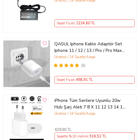
Ücretsiz / 24 Saatte Kargo
Sepet Fiyatı
2224
,60 TL
QASUL Iphone Kablo Adaptör Set
Iphone 11 / 12 / 13 / Pro / Pro Max
Uyumlu Şarj Aleti Seti
Ücretsiz / 24 Saatte Kargo
(1)
Sepet Fiyatı
458
,91 TL
iPhone Tüm Serilere Uyumlu 20w
Hızlı Şarj Aleti 7 8 X 11 12 13 14 15
16 İçin Type-C Girişli Adaptör
Ücretsiz / 24 Saatte Kargo
629
,90 TL
Sepette %18 İndirim
516
,52 TL