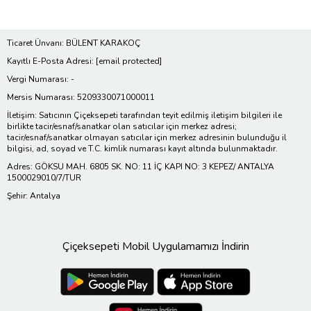
Ticaret Ünvanı: BÜLENT KARAKOÇ
Kayıtlı E-Posta Adresi:
[email protected]
Vergi Numarası: -
Mersis Numarası: 5209330071000011
İletişim: Satıcının Çiçeksepeti tarafından teyit edilmiş iletişim bilgileri ile
birlikte tacir/esnaf/sanatkar olan satıcılar için merkez adresi;
tacir/esnaf/sanatkar olmayan satıcılar için merkez adresinin bulunduğu il
bilgisi, ad, soyad ve T.C. kimlik numarası kayıt altında bulunmaktadır.
Adres: GÖKSU MAH. 6805 SK. NO: 11 İÇ KAPI NO: 3 KEPEZ/ ANTALYA
1500029010/7/TUR
Şehir: Antalya
Çiçeksepeti Mobil Uygulamamızı İndirin