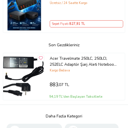
Şarj İstasyonu Çoklu USB & Type-C
Ücretsiz / 24 Saatte Kargo
Girişli Akıllı Şarj Cihazı
Sepet Fiyatı
827
,91 TL
Son Gezdikleriniz
Acer Travelmate 250LC, 250LCI,
252ELC Adaptör Şarj Aleti Notebook
Adaptörü (Siyah)
Kargo Bedava
883
,07 TL
94,19 TL'den Başlayan Taksitlerle
Daha Fazla Kategori