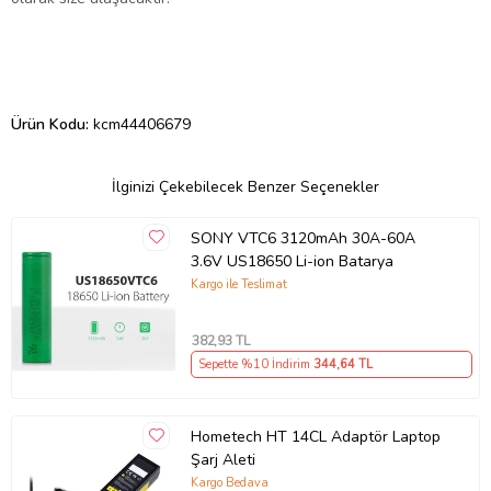
Ürün Kodu:
kcm44406679
İlginizi Çekebilecek Benzer Seçenekler
SONY VTC6 3120mAh 30A-60A
3.6V US18650 Li-ion Batarya
Kargo ile Teslimat
382
,93 TL
Sepette %10 İndirim
344
,64 TL
Hometech HT 14CL Adaptör Laptop
Şarj Aleti
Kargo Bedava