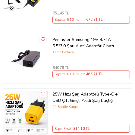
751
,45 TL
Sepette %10 İndirim
676
,31 TL
Pemaster Samsung 19V 4.74A
5.5*3.0 Şarj Aleti Adaptör Cihazı
Kargo Bedava
540
,79 TL
Sepette %10 İndirim
486
,71 TL
25W Hızlı Şarj Adaptörü Type-C +
USB Çift Girişli Akıllı Şarj Başlığı
Kompakt Tasarım
24 Saatte Kargo
Sepet Fiyatı
314
,10 TL