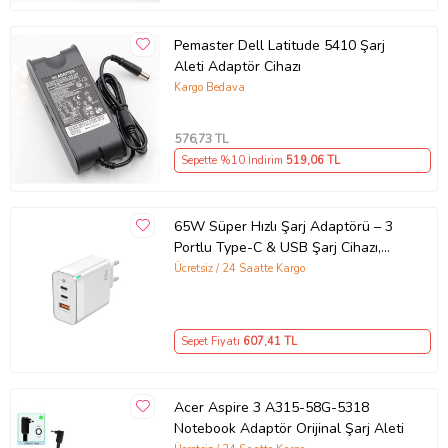
Pemaster Dell Latitude 5410 Şarj
Aleti Adaptör Cihazı
Kargo Bedava
576
,73 TL
Sepette %10 İndirim
519
,06 TL
65W Süper Hızlı Şarj Adaptörü – 3
Portlu Type-C & USB Şarj Cihazı,
GaN Teknolojili 65W Hızlı Şarj Cihazı
Ücretsiz / 24 Saatte Kargo
– iPhone, Samsung, Laptop Uyumlu,
3 Portlu 65W PD + QC Hızlı Şarj
Adaptörü – Type-C ve USB Çıkışlı,
Sepet Fiyatı
607
,41 TL
Evrensel 65W Duvar Tipi Şarj
Adaptörü – Type-C PD
Acer Aspire 3 A315-58G-5318
Notebook Adaptör Orijinal Şarj Aleti