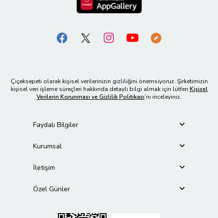
Çiçeksepeti olarak kişisel verilerinizin gizliliğini önemsiyoruz. Şirketimizin
kişisel veri işleme süreçleri hakkında detaylı bilgi almak için lütfen
Kişisel
Verilerin Korunması ve Gizlilik Politikası
’nı inceleyiniz.
Faydalı Bilgiler
Kurumsal
İletişim
Özel Günler