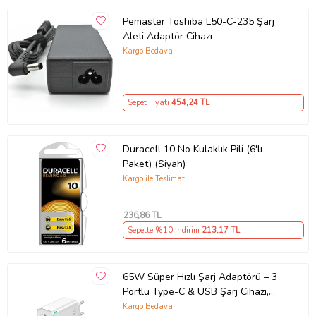
Pemaster Toshiba L50-C-235 Şarj
Aleti Adaptör Cihazı
Kargo Bedava
Sepet Fiyatı
454
,24 TL
Duracell 10 No Kulaklık Pili (6'lı
Paket) (Siyah)
Kargo ile Teslimat
236
,86 TL
Sepette %10 İndirim
213
,17 TL
65W Süper Hızlı Şarj Adaptörü – 3
Portlu Type-C & USB Şarj Cihazı,
GaN Teknolojili 65W Hızlı Şarj Cihazı
Kargo Bedava