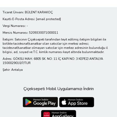
Ticaret Ünvanı: BÜLENT KARAKOÇ
Kayıtlı E-Posta Adresi:
[email protected]
Vergi Numarası: -
Mersis Numarası: 5209330071000011
İletişim: Satıcının Çiçeksepeti tarafından teyit edilmiş iletişim bilgileri ile
birlikte tacir/esnaf/sanatkar olan satıcılar için merkez adresi;
tacir/esnaf/sanatkar olmayan satıcılar için merkez adresinin bulunduğu il
bilgisi, ad, soyad ve T.C. kimlik numarası kayıt altında bulunmaktadır.
Adres: GÖKSU MAH. 6805 SK. NO: 11 İÇ KAPI NO: 3 KEPEZ/ ANTALYA
1500029010/7/TUR
Şehir: Antalya
Çiçeksepeti Mobil Uygulamamızı İndirin