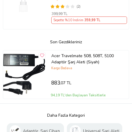
(2)
399
,99 TL
Sepette %10 İndirim
359
,99 TL
Son Gezdikleriniz
Acer Travelmate 508, 508T, 5100
Adaptör Şarj Aleti (Siyah)
Kargo Bedava
883
,07 TL
94,19 TL'den Başlayan Taksitlerle
Daha Fazla Kategori
Adaptör, Şarj Cihazı
Universal Şarj Aleti