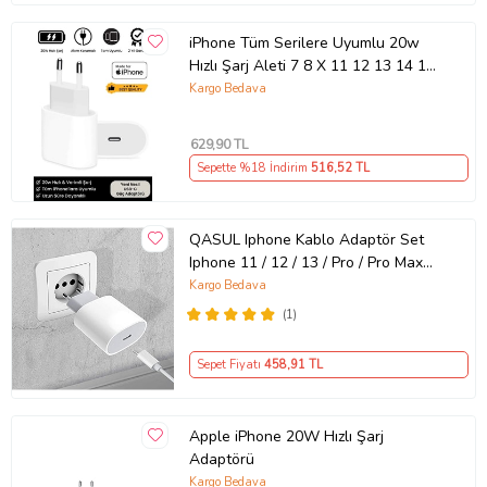
iPhone Tüm Serilere Uyumlu 20w
Hızlı Şarj Aleti 7 8 X 11 12 13 14 15
16 İçin Type-C Girişli Adaptör
Kargo Bedava
629
,90 TL
Sepette %18 İndirim
516
,52 TL
QASUL Iphone Kablo Adaptör Set
Iphone 11 / 12 / 13 / Pro / Pro Max
Uyumlu Şarj Aleti Seti
Kargo Bedava
(1)
Sepet Fiyatı
458
,91 TL
Apple iPhone 20W Hızlı Şarj
Adaptörü
Kargo Bedava