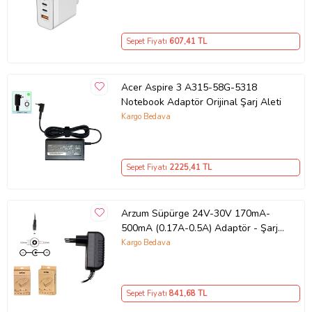
– iPhone, Samsung, Laptop Uyumlu,
3 Portlu 65W PD + QC Hızlı Şarj
Adaptörü – Type-C ve USB Çıkışlı,
Sepet Fiyatı
607
,41 TL
Evrensel 65W Duvar Tipi Şarj
Adaptörü – Type-C PD
Acer Aspire 3 A315-58G-5318
Notebook Adaptör Orijinal Şarj Aleti
Kargo Bedava
Sepet Fiyatı
2225
,41 TL
Arzum Süpürge 24V-30V 170mA-
500mA (0.17A-0.5A) Adaptör - Şarj
Aleti RETRO
Kargo Bedava
Sepet Fiyatı
841
,68 TL