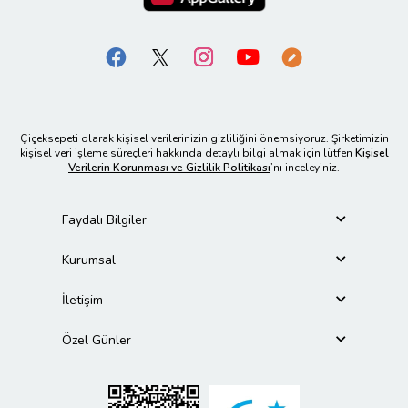
Çiçeksepeti olarak kişisel verilerinizin gizliliğini önemsiyoruz. Şirketimizin
kişisel veri işleme süreçleri hakkında detaylı bilgi almak için lütfen
Kişisel
Verilerin Korunması ve Gizlilik Politikası
’nı inceleyiniz.
Faydalı Bilgiler
Kurumsal
İletişim
Özel Günler