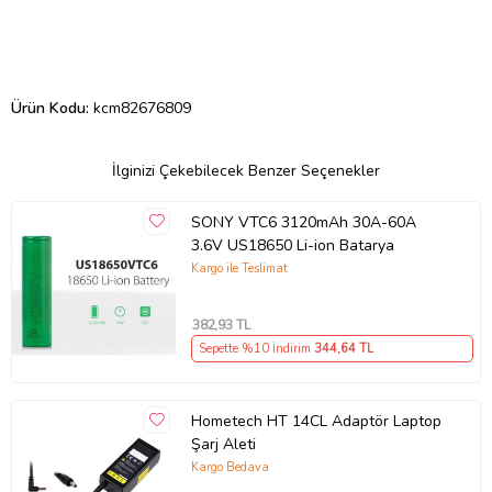
Ürün Kodu:
kcm82676809
İlginizi Çekebilecek Benzer Seçenekler
SONY VTC6 3120mAh 30A-60A
3.6V US18650 Li-ion Batarya
Kargo ile Teslimat
382
,93 TL
Sepette %10 İndirim
344
,64 TL
Hometech HT 14CL Adaptör Laptop
Şarj Aleti
Kargo Bedava