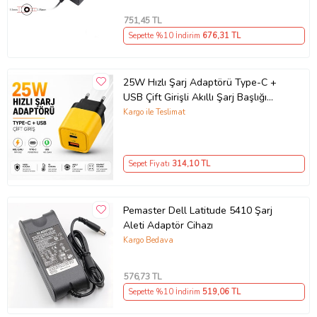
751
,45 TL
Sepette %10 İndirim
676
,31 TL
25W Hızlı Şarj Adaptörü Type-C +
USB Çift Girişli Akıllı Şarj Başlığı
Kompakt Tasarım
Kargo ile Teslimat
Sepet Fiyatı
314
,10 TL
Pemaster Dell Latitude 5410 Şarj
Aleti Adaptör Cihazı
Kargo Bedava
576
,73 TL
Sepette %10 İndirim
519
,06 TL