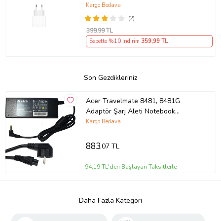
Kargo Bedava
(2)
399
,99 TL
Sepette %10 İndirim
359
,99 TL
Son Gezdikleriniz
Acer Travelmate 8481, 8481G
Adaptör Şarj Aleti Notebook
Adaptörü (Siyah)
Kargo Bedava
883
,07 TL
94,19 TL'den Başlayan Taksitlerle
Daha Fazla Kategori