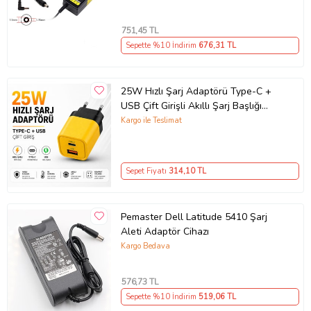
751
,45 TL
Sepette %10 İndirim
676
,31 TL
25W Hızlı Şarj Adaptörü Type-C +
USB Çift Girişli Akıllı Şarj Başlığı
Kompakt Tasarım
Kargo ile Teslimat
Sepet Fiyatı
314
,10 TL
Pemaster Dell Latitude 5410 Şarj
Aleti Adaptör Cihazı
Kargo Bedava
576
,73 TL
Sepette %10 İndirim
519
,06 TL