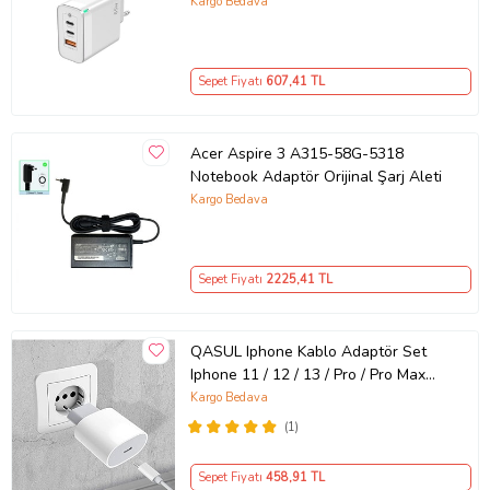
GaN Teknolojili 65W Hızlı Şarj Cihazı
Kargo Bedava
– iPhone, Samsung, Laptop Uyumlu,
3 Portlu 65W PD + QC Hızlı Şarj
Adaptörü – Type-C ve USB Çıkışlı,
Sepet Fiyatı
607
,41 TL
Evrensel 65W Duvar Tipi Şarj
Adaptörü – Type-C PD
Acer Aspire 3 A315-58G-5318
Notebook Adaptör Orijinal Şarj Aleti
Kargo Bedava
Sepet Fiyatı
2225
,41 TL
QASUL Iphone Kablo Adaptör Set
Iphone 11 / 12 / 13 / Pro / Pro Max
Uyumlu Şarj Aleti Seti
Kargo Bedava
(1)
Sepet Fiyatı
458
,91 TL