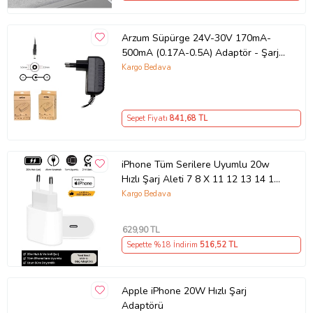
Arzum Süpürge 24V-30V 170mA-
500mA (0.17A-0.5A) Adaptör - Şarj
Aleti RETRO
Kargo Bedava
Sepet Fiyatı
841
,68 TL
iPhone Tüm Serilere Uyumlu 20w
Hızlı Şarj Aleti 7 8 X 11 12 13 14 15
16 İçin Type-C Girişli Adaptör
Kargo Bedava
629
,90 TL
Sepette %18 İndirim
516
,52 TL
Apple iPhone 20W Hızlı Şarj
Adaptörü