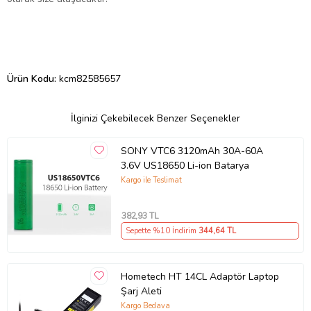
Ürün Kodu:
kcm82585657
İlginizi Çekebilecek Benzer Seçenekler
SONY VTC6 3120mAh 30A-60A
3.6V US18650 Li-ion Batarya
Kargo ile Teslimat
382
,93 TL
Sepette %10 İndirim
344
,64 TL
Hometech HT 14CL Adaptör Laptop
Şarj Aleti
Kargo Bedava