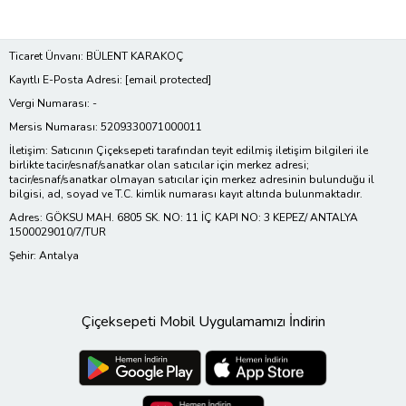
Ticaret Ünvanı: BÜLENT KARAKOÇ
Kayıtlı E-Posta Adresi:
[email protected]
Vergi Numarası: -
Mersis Numarası: 5209330071000011
İletişim: Satıcının Çiçeksepeti tarafından teyit edilmiş iletişim bilgileri ile
birlikte tacir/esnaf/sanatkar olan satıcılar için merkez adresi;
tacir/esnaf/sanatkar olmayan satıcılar için merkez adresinin bulunduğu il
bilgisi, ad, soyad ve T.C. kimlik numarası kayıt altında bulunmaktadır.
Adres: GÖKSU MAH. 6805 SK. NO: 11 İÇ KAPI NO: 3 KEPEZ/ ANTALYA
1500029010/7/TUR
Şehir: Antalya
Çiçeksepeti Mobil Uygulamamızı İndirin