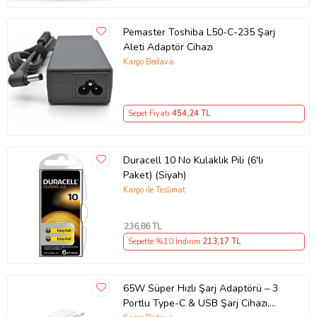
Pemaster Toshiba L50-C-235 Şarj
Aleti Adaptör Cihazı
Kargo Bedava
Sepet Fiyatı
454
,24 TL
Duracell 10 No Kulaklık Pili (6'lı
Paket) (Siyah)
Kargo ile Teslimat
236
,86 TL
Sepette %10 İndirim
213
,17 TL
65W Süper Hızlı Şarj Adaptörü – 3
Portlu Type-C & USB Şarj Cihazı,