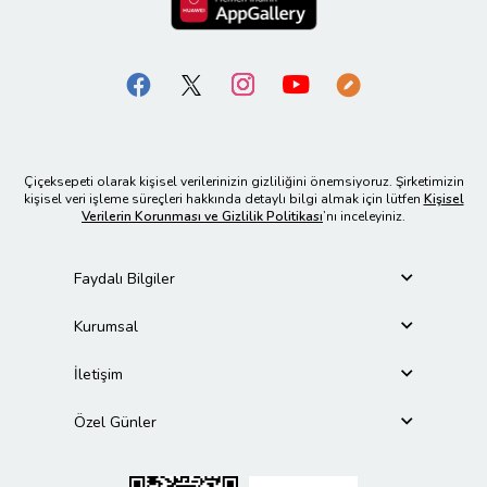
Çiçeksepeti olarak kişisel verilerinizin gizliliğini önemsiyoruz. Şirketimizin
kişisel veri işleme süreçleri hakkında detaylı bilgi almak için lütfen
Kişisel
Verilerin Korunması ve Gizlilik Politikası
’nı inceleyiniz.
Faydalı Bilgiler
Kurumsal
İletişim
Özel Günler