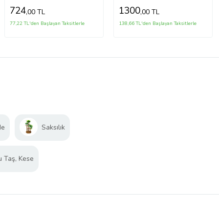
724
1300
,00 TL
,00 TL
77,22 TL'den Başlayan Taksitlerle
138,66 TL'den Başlayan Taksitlerle
de
Saksılık
u Taş, Kese