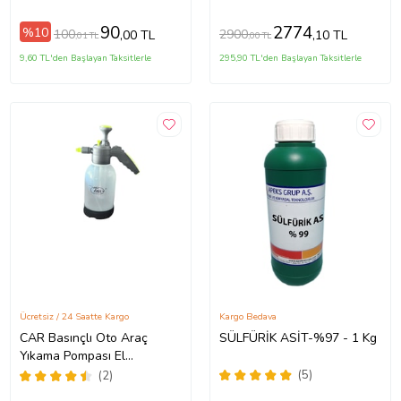
Hayvan Kovucu
90
2774
%10
100
2900
,00 TL
,10 TL
,01 TL
,00 TL
9,60 TL'den Başlayan Taksitlerle
295,90 TL'den Başlayan Taksitlerle
Ücretsiz / 24 Saatte Kargo
Kargo Bedava
CAR Basınçlı Oto Araç
SÜLFÜRİK ASİT-%97 - 1 Kg
Yıkama Pompası El
Değmeden Köpük
(5)
(2)
Püskürtme 2 lt