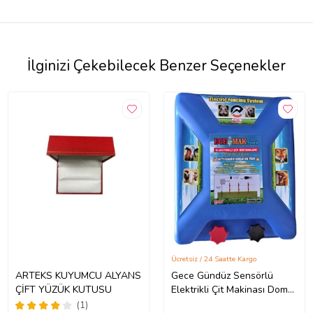
İlginizi Çekebilecek Benzer Seçenekler
Ücretsiz / 24 Saatte Kargo
ARTEKS KUYUMCU ALYANS
Gece Gündüz Sensörlü
ÇİFT YÜZÜK KUTUSU
Elektrikli Çit Makinası Domuz
İnek Koyun Keçi Yabani
(1)