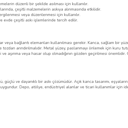
elerin düzenli bir şekilde asılması için kullanılır.
rında, çeşitli malzemelerin askıya alınmasında etkilidir.
ergilenmesi veya düzenlenmesi için kullanılır.
vde çeşitli askı işlemlerinde tercih edilir.
r veya bağlantı elemanları kullanılması gerekir. Kanca, sağlam bir yüz
 tozdan arındırılmalıdır. Metal yüzey, paslanmayı önlemek için kuru tutu
i ve aşınma veya hasar olup olmadığının gözden geçirilmesi önemlidir. 
, güçlü ve dayanıklı bir askı çözümüdür. Açık kanca tasarımı, eşyaların
n uygundur. Depo, atölye, endüstriyel alanlar ve ticari kullanımlar için