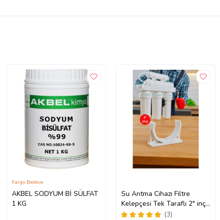
Kargo Bedava
AKBEL SODYUM Bİ SÜLFAT
Su Arıtma Cihazı Filtre
1 KG
Kelepçesi Tek Taraflı 2" inç
Klips (5 Adet) (Siyah -
(3)