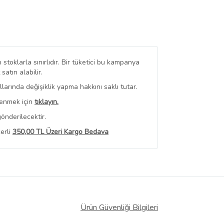
stoklarla sınırlıdır. Bir tüketici bu kampanya
tın alabilir.
arında değişiklik yapma hakkını saklı tutar.
renmek için
tıklayın.
önderilecektir.
erli
350,00 TL Üzeri Kargo Bedava
 Görüntüle
iyat bilgileri, satıcı tarafından
Ürün Güvenliği Bilgileri