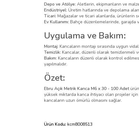
Depo ve Atölye:
Aletlerin, ekipmanların ve malzem
Endüstriyel:
Üretim hatlarında ve depolama alanla
Ticari:
Mağazalar ve ticari alanlarda, ürünlerin s
Ev Kullanımı:
Bahçe düzenlemelerinde, garajda ve e
Uygulama ve Bakım:
Montaj:
Kancaların montajı sırasında uygun vidala
Temizlik:
Kancalar, düzenli olarak temizlenmeli ve
Bakım:
Kancaların düzenli olarak kontrol edilmes
yapılmalıdır.
Özet:
Ebru Açık Metrik Kanca M6 x 30 - 100 Adet
ürünü
yüksek miktarda kanca ihtiyacı olan projeler içi
kancaların uzun ömürlü olmasını sağlar.
Ürün Kodu:
kcm8008513