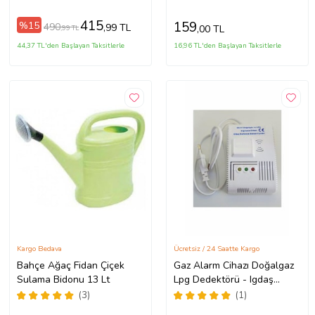
Beyaz)
415
159
%15
490
,99 TL
,00 TL
,99 TL
44,37 TL'den Başlayan Taksitlerle
16,96 TL'den Başlayan Taksitlerle
Kargo Bedava
Ücretsiz / 24 Saatte Kargo
Bahçe Ağaç Fidan Çiçek
Gaz Alarm Cihazı Doğalgaz
Sulama Bidonu 13 Lt
Lpg Dedektörü - Igdaş
Gazmer Onaylı
(3)
(1)