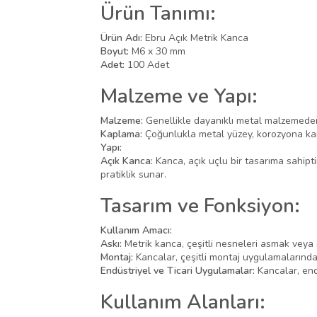
Ürün Tanımı:
Ürün Adı:
Ebru Açık Metrik Kanca
Boyut:
M6 x 30 mm
Adet:
100 Adet
Malzeme ve Yapı:
Malzeme:
Genellikle dayanıklı metal malzemeden
Kaplama:
Çoğunlukla metal yüzey, korozyona karş
Yapı:
Açık Kanca:
Kanca, açık uçlu bir tasarıma sahipti
pratiklik sunar.
Tasarım ve Fonksiyon:
Kullanım Amacı:
Askı:
Metrik kanca, çeşitli nesneleri asmak veya s
Montaj:
Kancalar, çeşitli montaj uygulamalarında 
Endüstriyel ve Ticari Uygulamalar:
Kancalar, endü
Kullanım Alanları: