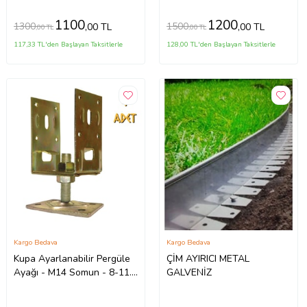
1100
1200
1300
1500
,00 TL
,00 TL
,00 TL
,00 TL
117,33 TL'den Başlayan Taksitlerle
128,00 TL'den Başlayan Taksitlerle
Kargo Bedava
Kargo Bedava
Kupa Ayarlanabilir Pergüle
ÇİM AYIRICI METAL
Ayağı - M14 Somun - 8-11.5
GALVENİZ
cm. - 4 Adet (Sarı Geçişli)