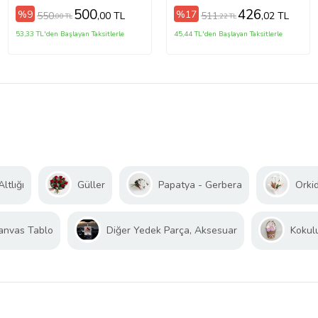
500
426
%9
%17
550
511
,00 TL
,02 TL
,00 TL
,22 TL
53,33 TL'den Başlayan Taksitlerle
45,44 TL'den Başlayan Taksitlerle
ltlığı
Güller
Papatya - Gerbera
Orki
anvas Tablo
Diğer Yedek Parça, Aksesuar
Kokul