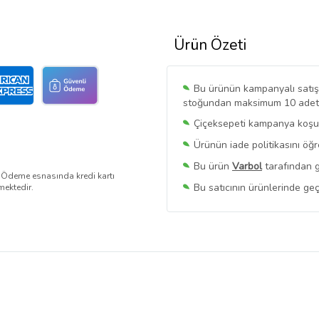
Ürün Özeti
Bu ürünün kampanyalı satışı 
stoğundan maksimum 10 adet sa
Çiçeksepeti kampanya koşull
Ürünün iade politikasını öğ
Bu ürün
Varbol
tarafından g
. Ödeme esnasında kredi kartı
Bu satıcının ürünlerinde geç
mektedir.
Bu Satıcının
Tüm Ürünlerini
Ürün sayfasında gördüğünüz f
belirlenmektedir.