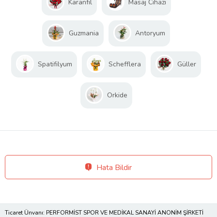
Karanfil
Masaj Cihazı
Guzmania
Antoryum
Spatifilyum
Schefflera
Güller
Orkide
Hata Bildir
Ticaret Ünvanı: PERFORMİST SPOR VE MEDİKAL SANAYİ ANONİM ŞİRKETİ