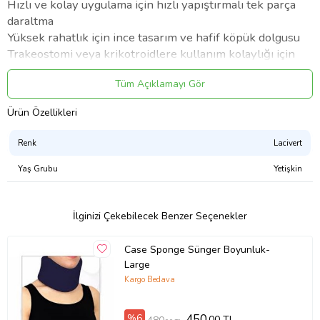
Hızlı ve kolay uygulama için hızlı yapıştırmalı tek parça
daraltma
Yüksek rahatlık için ince tasarım ve hafif köpük dolgusu
Trakeostomi veya krikotroidlere kullanım kolaylığı için
büyük ön açış
Tüm Açıklamayı Gör
Renk kodlaması bütün boyut çeşitlerinden kolay ayırt
etme sağlar
Ürün Özellikleri
Röntgen çekimine izin verir
Endikasyonlar
Renk
Lacivert
Travmatik omurga yaralanmalarında Cervikal omurgayı
Yaş Grubu
Yetişkin
immobilize eder
Osteoarthiris ve travma
Kas spazmları ve musculoligamentous yırtılma veya
İlginizi Çekebilecek Benzer Seçenekler
incinme
Cervikal tendinitis
Case Sponge Sünger Boyunluk-
Post Cervikal füzyon
Large
Cervikal kasting için dayanak
Kargo Bedava
Ürün Kodu:
kcm69161562
%6
450
,00 TL