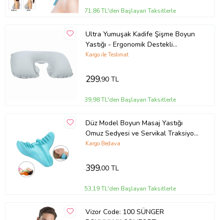
71,86 TL'den Başlayan Taksitlerle
Ultra Yumuşak Kadife Şişme Boyun
Yastığı - Ergonomik Destekli
Yolculuk Yastığı
Kargo ile Teslimat
299
,90 TL
39,98 TL'den Başlayan Taksitlerle
Düz Model Boyun Masaj Yastığı
Omuz Sedyesi ve Servikal Traksiyon
Cihazı
Kargo Bedava
399
,00 TL
53,19 TL'den Başlayan Taksitlerle
Vizor Code: 100 SÜNGER