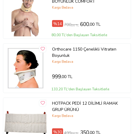
BOYUNLUK COMFORT
Kargo Bedava
%14
600
,00 TL
700
,00 TL
80,00 TL'den Başlayan Taksitlerle
Orthocare 1150 Çenelikli Vitraten
Boyunluk
Kargo Bedava
999
,00 TL
133,20 TL'den Başlayan Taksitlerle
HOTPACK PEDİ 12 DİLİMLİ RAMAK
GRUP ÜRÜNÜ
Kargo Bedava
%30
350
,00 TL
499
,00 TL