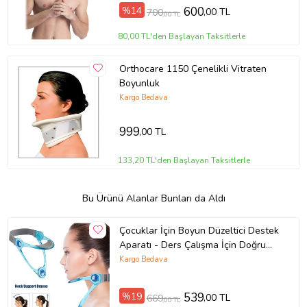
%14
600
,00 TL
700
,00 TL
80,00 TL'den Başlayan Taksitlerle
Orthocare 1150 Çenelikli Vitraten
Boyunluk
Kargo Bedava
999
,00 TL
133,20 TL'den Başlayan Taksitlerle
Bu Ürünü Alanlar Bunları da Aldı
Çocuklar İçin Boyun Düzeltici Destek
Aparatı - Ders Çalışma İçin Doğru
Duruş Yardımcısı (Mavi)
Kargo Bedava
%19
539
,00 TL
669
,00 TL