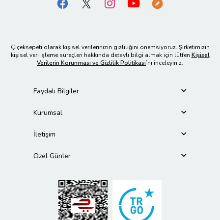
Çiçeksepeti olarak kişisel verilerinizin gizliliğini önemsiyoruz. Şirketimizin
kişisel veri işleme süreçleri hakkında detaylı bilgi almak için lütfen
Kişisel
Verilerin Korunması ve Gizlilik Politikası
’nı inceleyiniz.
Faydalı Bilgiler
Kurumsal
İletişim
Özel Günler