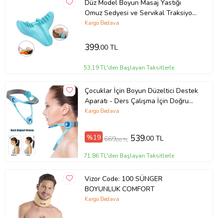
Düz Model Boyun Masaj Yastığı
Omuz Sedyesi ve Servikal Traksiyon
Cihazı
Kargo Bedava
399
,00 TL
53,19 TL'den Başlayan Taksitlerle
Çocuklar İçin Boyun Düzeltici Destek
Aparatı - Ders Çalışma İçin Doğru
Duruş Yardımcısı (Mavi)
Kargo Bedava
%19
539
,00 TL
669
,00 TL
71,86 TL'den Başlayan Taksitlerle
Vizor Code: 100 SÜNGER
BOYUNLUK COMFORT
Kargo Bedava