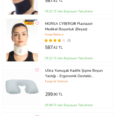
587
,42 TL
78,32 TL'den Başlayan Taksitlerle
MORSA CYBERG® Plastazot
Medikal Boyunluk (Beyaz)
Kargo Bedava
(2)
587
,42 TL
78,32 TL'den Başlayan Taksitlerle
Ultra Yumuşak Kadife Şişme Boyun
Yastığı - Ergonomik Destekli
Yolculuk Yastığı
Kargo ile Teslimat
299
,90 TL
39,98 TL'den Başlayan Taksitlerle