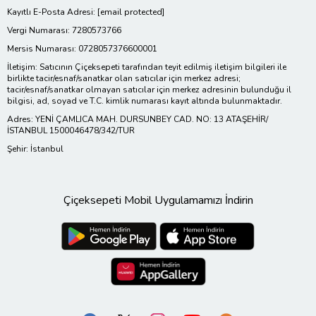
Kayıtlı E-Posta Adresi:
[email protected]
Vergi Numarası: 7280573766
Mersis Numarası: 0728057376600001
İletişim: Satıcının Çiçeksepeti tarafından teyit edilmiş iletişim bilgileri ile
birlikte tacir/esnaf/sanatkar olan satıcılar için merkez adresi;
tacir/esnaf/sanatkar olmayan satıcılar için merkez adresinin bulunduğu il
bilgisi, ad, soyad ve T.C. kimlik numarası kayıt altında bulunmaktadır.
Adres: YENİ ÇAMLICA MAH. DURSUNBEY CAD. NO: 13 ATAŞEHİR/
İSTANBUL 1500046478/342/TUR
Şehir: İstanbul
Çiçeksepeti Mobil Uygulamamızı İndirin