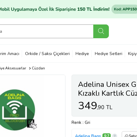
rim Amacı
Orkide / Saksı Çiçekleri
Hediye
Hediye Setleri
Kişi
ye Aksesuarlar
Cüzdan
Adelina Unisex 
Kızaklı Kartlık C
349
,90 TL
Renk
: Gri
Adelina Bags
9,7
Satı