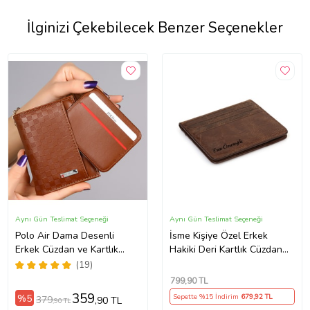
İlginizi Çekebilecek Benzer Seçenekler
Aynı Gün Teslimat Seçeneği
Aynı Gün Teslimat Seçeneği
Polo Air Dama Desenli
İsme Kişiye Özel Erkek
Erkek Cüzdan ve Kartlık
Hakiki Deri Kartlık Cüzdan
SETE-3013-CDN (Taba)
Babaya Arkadaşa Sevgiliye
(19)
Kendine Hediye
799
,90 TL
(Kahverengi)
359
%5
Sepette %15 İndirim
679
,92 TL
379
,90 TL
,90 TL