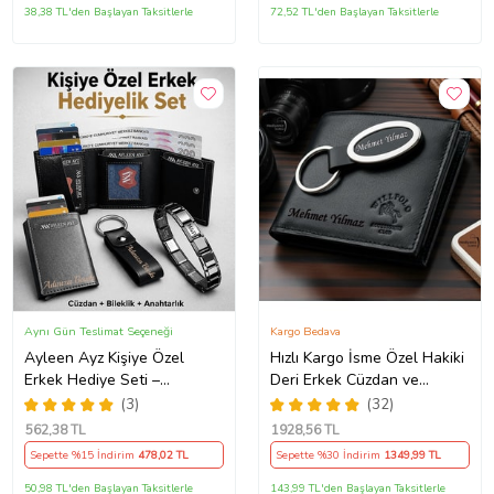
38,38 TL'den Başlayan Taksitlerle
72,52 TL'den Başlayan Taksitlerle
Aynı Gün Teslimat Seçeneği
Kargo Bedava
Ayleen Ayz Kişiye Özel
Hızlı Kargo İsme Özel Hakiki
Erkek Hediye Seti –
Deri Erkek Cüzdan ve
Mekanizmalı Deri Cüzdan
Anahtarlık Hediye Seti,
(3)
(32)
Kartlık, Çelik Bileklik ve
Sevgiliye, Eşe, Babaya,
562
,38 TL
1928
,56 TL
Anahtarlık (Siyah)
Arkadaşa Kişiye Özel
Sepette %15 İndirim
478
,02 TL
Sepette %30 İndirim
1349
,99 TL
Hediye
50,98 TL'den Başlayan Taksitlerle
143,99 TL'den Başlayan Taksitlerle