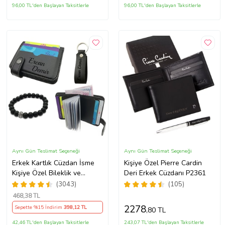
96,00 TL'den Başlayan Taksitlerle
96,00 TL'den Başlayan Taksitlerle
Aynı Gün Teslimat Seçeneği
Aynı Gün Teslimat Seçeneği
Erkek Kartlık Cüzdan İsme
Kişiye Özel Pierre Cardin
Kişiye Özel Bileklik ve
Deri Erkek Cüzdanı P2361
Anahtarlık Hediye (Siyah)
(3043)
(105)
468
,38 TL
2278
Sepette %15 İndirim
398
,12 TL
,80 TL
42,46 TL'den Başlayan Taksitlerle
243,07 TL'den Başlayan Taksitlerle