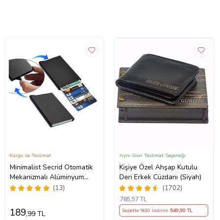
Kargo ile Teslimat
Aynı Gün Teslimat Seçeneği
Minimalist Secrid Otomatik
Kişiye Özel Ahşap Kutulu
Mekanizmalı Alüminyum
Deri Erkek Cüzdanı (Siyah)
Kredi Kartlık RFID Engelleyici
(13)
(1702)
(Siyah)
785
,57 TL
189
Sepette %30 İndirim
549
,90 TL
,99 TL