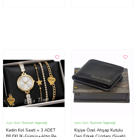
Aynı Gün Teslimat Seçeneği
Aynı Gün Teslimat Seçeneği
Kadın Kol Saati + 3 ADET
Kişiye Özel Ahşap Kutulu
BİLEKLİK-Gümüş+Altın Renk
Deri Erkek Cüzdanı (Siyah)