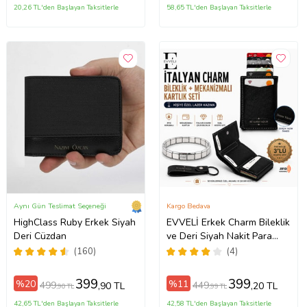
20,26 TL'den Başlayan Taksitlerle
58,65 TL'den Başlayan Taksitlerle
Aynı Gün Teslimat Seçeneği
Kargo Bedava
HighClass Ruby Erkek Siyah
EVVELİ Erkek Charm Bileklik
Deri Cüzdan
ve Deri Siyah Nakit Para
Bölmeli Kızaklı Mekanizmalı
(160)
(4)
Cüzdan Kartlık Anahtarlık
Seti
399
399
%20
%11
499
449
,90 TL
,20 TL
,90 TL
,99 TL
42,65 TL'den Başlayan Taksitlerle
42,58 TL'den Başlayan Taksitlerle