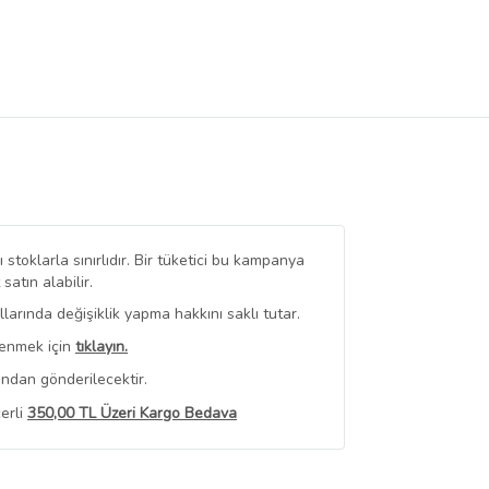
stoklarla sınırlıdır. Bir tüketici bu kampanya
tın alabilir.
arında değişiklik yapma hakkını saklı tutar.
renmek için
tıklayın.
ından gönderilecektir.
erli
350,00 TL Üzeri Kargo Bedava
 Görüntüle
iyat bilgileri, satıcı tarafından