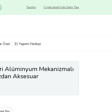
Yardım
Çiçeksepeti'nde Satış Yap
ye Özel
El Yapımı Hediye
Gri Alüminyum Mekanizmalı
üzdan Aksesuar
cıya Sor