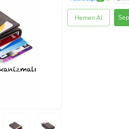
Sep
Hemen Al