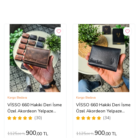
Kargo Bedava
Kargo Bedava
VİSSO 660 Hakiki Deri İsme
VİSSO 660 Hakiki Deri İsme
Özel Akordeon Yelpaze
Özel Akordeon Yelpaze
Kredi Kartlık Erkek Kadın
Kredi Kartlık Erkek Kadın
(30)
(34)
Deri Kredi Kartlık PATENTLİ
Deri Kredi Kartlık PATENTLİ
MODEL (Kahverengi)
MODEL (Siyah)
900
900
1125
1125
,00 TL
,00 TL
,00 TL
,00 TL