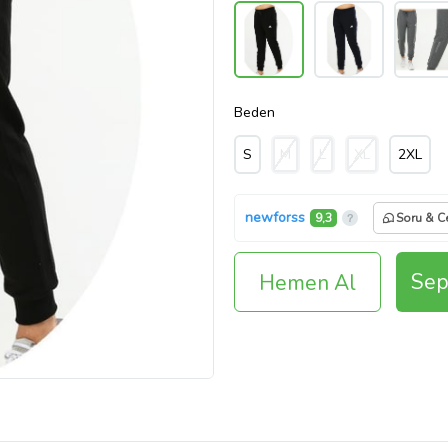
Beden
S
M
L
XL
2XL
newforss
9,3
Soru & C
Sep
Hemen Al