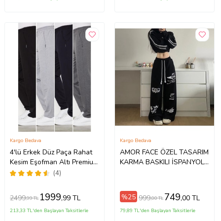
Kargo Bedava
Kargo Bedava
4'lü Erkek Düz Paça Rahat
AMOR FACE ÖZEL TASARIM
Kesim Eşofman Altı Premium
KARMA BASKILI İSPANYOL
Kumaş (Siyah-Lacivert)
PAÇA SOKAK STİLİ HİP
(4)
HOP KADIN EŞOFMAN ALTI
(Siyah)
1999
749
%25
2499
999
,99 TL
,00 TL
,99 TL
,00 TL
213,33 TL'den Başlayan Taksitlerle
79,89 TL'den Başlayan Taksitlerle