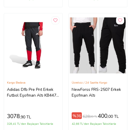
Kargo Bedava
Ücretsiz / 24 Saatte Kargo
Adidas Dfb Pre Pnt Erkek
NewForss FRS-2507 Erkek
Futbol Eşofman Altı KB4475
Eşofman Altı
Siyah
400
3078
%36
628
,00 TL
,90 TL
,80 TL
328,41 TL'den Başlayan Taksitlerle
42,66 TL'den Başlayan Taksitlerle