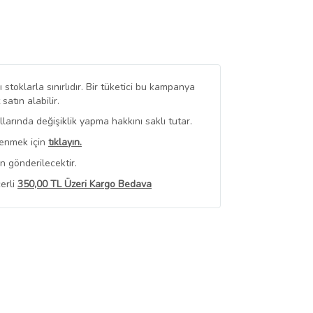
stoklarla sınırlıdır. Bir tüketici bu kampanya
tın alabilir.
arında değişiklik yapma hakkını saklı tutar.
renmek için
tıklayın.
n gönderilecektir.
erli
350,00 TL Üzeri Kargo Bedava
 Görüntüle
iyat bilgileri, satıcı tarafından