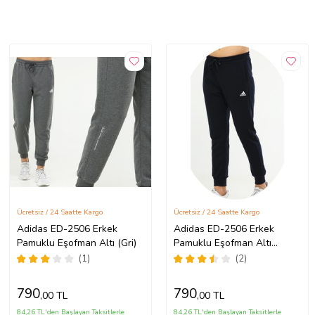
Ücretsiz / 24 Saatte Kargo
Ücretsiz / 24 Saatte Kargo
Adidas ED-2506 Erkek
Adidas ED-2506 Erkek
Pamuklu Eşofman Altı (Gri)
Pamuklu Eşofman Altı
(Lacivert)
(1)
(2)
790
790
,00 TL
,00 TL
84,26 TL'den Başlayan Taksitlerle
84,26 TL'den Başlayan Taksitlerle