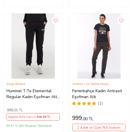
Kargo Bedava
Ücretsiz / 24 Saatte Kargo
Hummel T-Te Elemental
Fenerbahçe Kadın Antrasit
Regular Kadın Eşofman Alt
Eşofman Altı
(Siyah)
(1)
989
,01 TL
999
Sepette %15 İndirim
840
,66 TL
,00 TL
89,67 TL'den Başlayan Taksitlerle
2 Adet ve Üzeri %5 İndirim