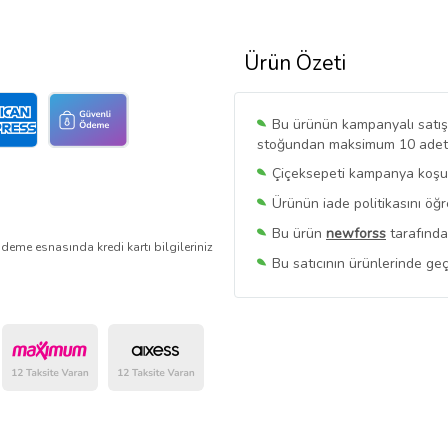
Ürün Özeti
Bu ürünün kampanyalı satışı 
stoğundan maksimum 10 adet sa
Çiçeksepeti kampanya koşull
Ürünün iade politikasını öğ
Bu ürün
newforss
tarafında
deme esnasında kredi kartı bilgileriniz
Bu satıcının ürünlerinde geç
Bu Satıcının
Tüm Ürünlerini
Ürün sayfasında gördüğünüz f
belirlenmektedir.