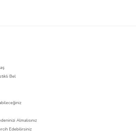
maş
tikli Bel
bileceğiniz
eninizi Almalısınız
cih Edebilirsiniz