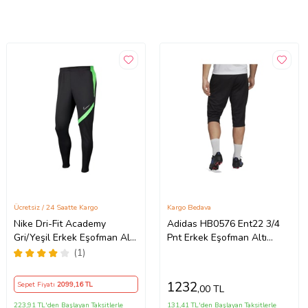
Ücretsiz / 24 Saatte Kargo
Kargo Bedava
Nike Dri-Fit Academy
Adidas HB0576 Ent22 3/4
Gri/Yeşil Erkek Eşofman Altı
Pnt Erkek Eşofman Altı
- BV6920-064
(Siyah)
(1)
1232
Sepet Fiyatı
2099
,16 TL
,00 TL
223,91 TL'den Başlayan Taksitlerle
131,41 TL'den Başlayan Taksitlerle