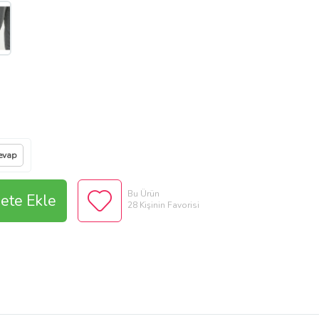
evap
Bu Ürün
ete Ekle
28 Kişinin Favorisi