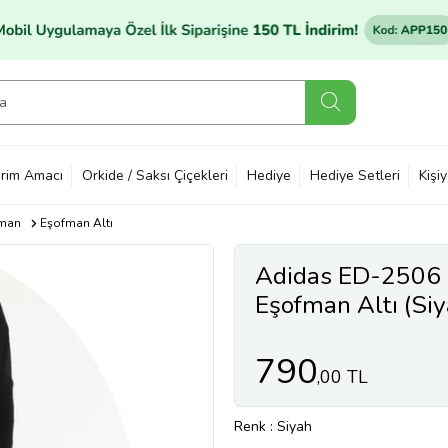
rim Amacı
Orkide / Saksı Çiçekleri
Hediye
Hediye Setleri
Kişi
man
Eşofman Altı
Adidas ED-2506 
Eşofman Altı (Siy
790
,00 TL
Renk
: Siyah