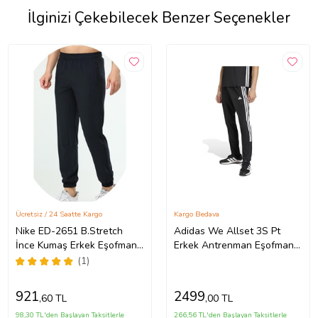
İlginizi Çekebilecek Benzer Seçenekler
Ücretsiz / 24 Saatte Kargo
Kargo Bedava
Nike ED-2651 B.Stretch
Adidas We Allset 3S Pt
İnce Kumaş Erkek Eşofman
Erkek Antrenman Eşofman
Altı (Lacivert)
Altı KA3590 Siyah
(1)
921
2499
,60 TL
,00 TL
98,30 TL'den Başlayan Taksitlerle
266,56 TL'den Başlayan Taksitlerle