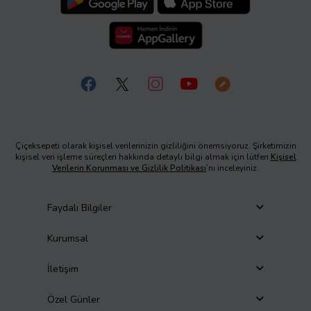
Çiçeksepeti olarak kişisel verilerinizin gizliliğini önemsiyoruz. Şirketimizin
kişisel veri işleme süreçleri hakkında detaylı bilgi almak için lütfen
Kişisel
Verilerin Korunması ve Gizlilik Politikası
’nı inceleyiniz.
Faydalı Bilgiler
Kurumsal
İletişim
Özel Günler