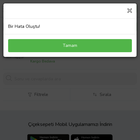
Bir Hata Oluştu!
Adidas Predator Club Ft El Genç Çoklu Çim Zemin
Tamam
Kramponu JQ0709 Beyaz
2999,
00 TL
Kargo Bedava
Filtrele
Sırala
Çiçeksepeti Mobil Uygulamamızı İndirin