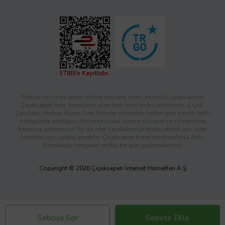
Türkiye’nin önde gelen online alışveriş sitesi ve mobil uygulaması
Çiçeksepeti’nde, ihtiyacınız olan tüm ürünleri bulabilirsiniz. Çiçek,
Çikolata, Hediye, Kişiye Özel Ürünler ve Hediye Setleri gibi birçok farklı
kategoride aradığınız binlerce ürünü sizlere sunuyor ve zamanında
kapınıza getiriyoruz! Siz de ister sevdiklerinizi mutlu etmek için, ister
kendiniz için sipariş verebilir; Çiçeksepeti Extra’nın fırsatlarla dolu
dünyasıyla tanışarak mutlu bir gün geçirebilirsiniz.
Copyright © 2026 Çiçeksepeti İnternet Hizmetleri A.Ş
Satıcıya Sor
Sepete Ekle