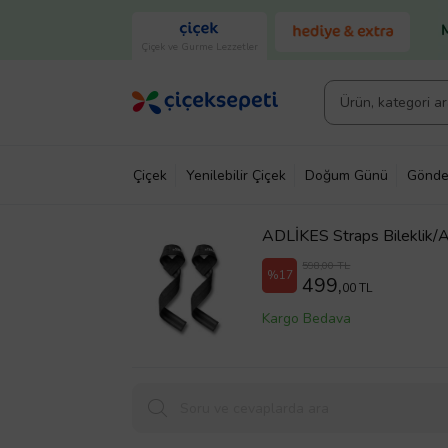
Çiçek ve Gurme Lezzetler
Çiçek
Yenilebilir Çiçek
Doğum Günü
Gönde
ADLİKES Straps Bileklik/Ad
598,00 TL
%17
499,
00 TL
Kargo Bedava