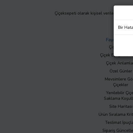
Çiçeksepeti olarak kişisel verilerinizin giz
Bir Hat
Faydalı Bilgil
Çiçek Bakımı
Çiçek Eşliğinde N
Çiçek Anlamla
Özel Günler
Mevsimlere Gö
Çiçekler
Yenilebilir Çiç
Saklama Koşull
Site Haritası
Ürün Sıralama Krit
Teslimat İpuçla
Sipariş Güncell