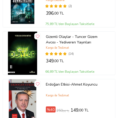
Kargo Bedava
(2)
396
,00 TL
75,89 TL'den Başlayan Taksitlerle
Gizemli Olaylar - Tuncer Gizem
Avcısı - Yediveren Yayınları
Kargo ile Teslimat
(14)
349
,00 TL
66,89 TL'den Başlayan Taksitlerle
Erdoğan Etkisi-Ahmet Koyuncu
Kargo ile Teslimat
%40
149
,00 TL
250
,00 TL