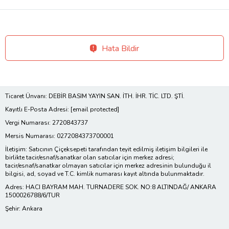
Hata Bildir
Ticaret Ünvanı: DEBİR BASIM YAYIN SAN. İTH. İHR. TİC. LTD. ŞTİ.
Kayıtlı E-Posta Adresi:
[email protected]
Vergi Numarası: 2720843737
Mersis Numarası: 0272084373700001
İletişim: Satıcının Çiçeksepeti tarafından teyit edilmiş iletişim bilgileri ile
birlikte tacir/esnaf/sanatkar olan satıcılar için merkez adresi;
tacir/esnaf/sanatkar olmayan satıcılar için merkez adresinin bulunduğu il
bilgisi, ad, soyad ve T.C. kimlik numarası kayıt altında bulunmaktadır.
Adres: HACI BAYRAM MAH. TURNADERE SOK. NO:8 ALTINDAĞ/ ANKARA
1500026788/6/TUR
Şehir: Ankara