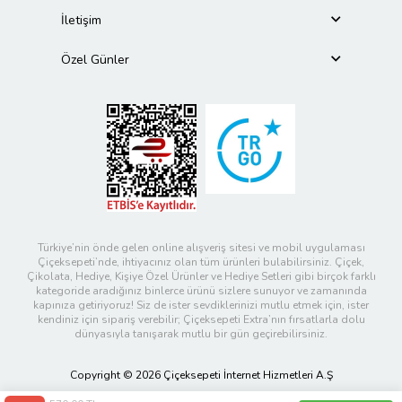
İletişim
Özel Günler
Türkiye’nin önde gelen online alışveriş sitesi ve mobil uygulaması
Çiçeksepeti’nde, ihtiyacınız olan tüm ürünleri bulabilirsiniz. Çiçek,
Çikolata, Hediye, Kişiye Özel Ürünler ve Hediye Setleri gibi birçok farklı
kategoride aradığınız binlerce ürünü sizlere sunuyor ve zamanında
kapınıza getiriyoruz! Siz de ister sevdiklerinizi mutlu etmek için, ister
kendiniz için sipariş verebilir; Çiçeksepeti Extra’nın fırsatlarla dolu
dünyasıyla tanışarak mutlu bir gün geçirebilirsiniz.
Copyright © 2026 Çiçeksepeti İnternet Hizmetleri A.Ş