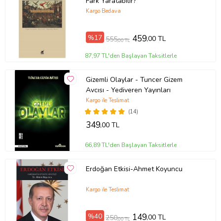
Fark Yaratabilir?
Kargo Bedava
%17
459
,00 TL
555
,00 TL
87,97 TL'den Başlayan Taksitlerle
Gizemli Olaylar - Tuncer Gizem
Avcısı - Yediveren Yayınları
Kargo ile Teslimat
(14)
349
,00 TL
66,89 TL'den Başlayan Taksitlerle
Erdoğan Etkisi-Ahmet Koyuncu
Kargo ile Teslimat
%40
149
,00 TL
250
,00 TL