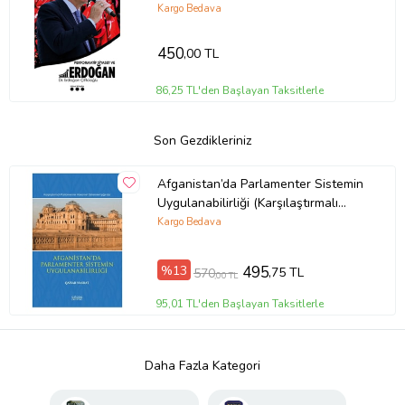
Kargo Bedava
450
,00 TL
86,25 TL'den Başlayan Taksitlerle
Son Gezdikleriniz
Afganistan’da Parlamenter Sistemin
Uygulanabilirliği (Karşılaştırmalı
Parlamenter Hükümet Sistemleri
Kargo Bedava
%13
495
,75 TL
570
,00 TL
95,01 TL'den Başlayan Taksitlerle
Daha Fazla Kategori