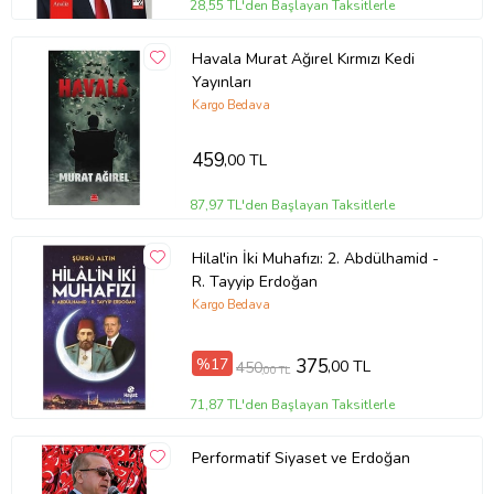
28,55 TL'den Başlayan Taksitlerle
Havala Murat Ağırel Kırmızı Kedi
Yayınları
Kargo Bedava
459
,00 TL
87,97 TL'den Başlayan Taksitlerle
Hilal'in İki Muhafızı: 2. Abdülhamid -
R. Tayyip Erdoğan
Kargo Bedava
%17
375
,00 TL
450
,00 TL
71,87 TL'den Başlayan Taksitlerle
Performatif Siyaset ve Erdoğan