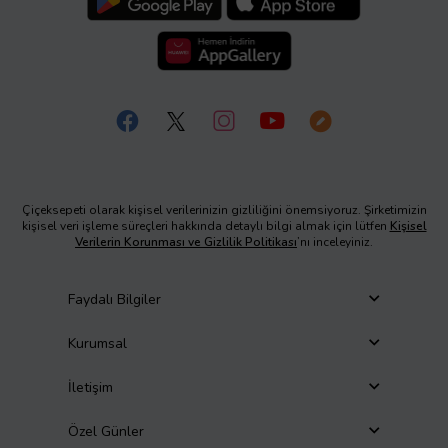
Çiçeksepeti olarak kişisel verilerinizin gizliliğini önemsiyoruz. Şirketimizin
kişisel veri işleme süreçleri hakkında detaylı bilgi almak için lütfen
Kişisel
Verilerin Korunması ve Gizlilik Politikası
’nı inceleyiniz.
Faydalı Bilgiler
Kurumsal
İletişim
Özel Günler