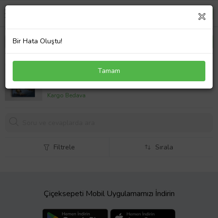
Bir Hata Oluştu!
Ağaçlar Taşlar Manzara Kanvas Tablo
Tamam
689,
90 TL
Kargo Bedava
Filtrele
Sırala
Çiçeksepeti Mobil Uygulamamızı İndirin