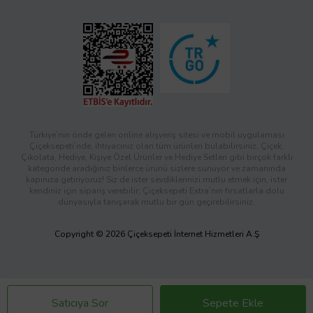
Türkiye’nin önde gelen online alışveriş sitesi ve mobil uygulaması
Çiçeksepeti’nde, ihtiyacınız olan tüm ürünleri bulabilirsiniz. Çiçek,
Çikolata, Hediye, Kişiye Özel Ürünler ve Hediye Setleri gibi birçok farklı
kategoride aradığınız binlerce ürünü sizlere sunuyor ve zamanında
kapınıza getiriyoruz! Siz de ister sevdiklerinizi mutlu etmek için, ister
kendiniz için sipariş verebilir; Çiçeksepeti Extra’nın fırsatlarla dolu
dünyasıyla tanışarak mutlu bir gün geçirebilirsiniz.
Copyright © 2026 Çiçeksepeti İnternet Hizmetleri A.Ş
Satıcıya Sor
Sepete Ekle