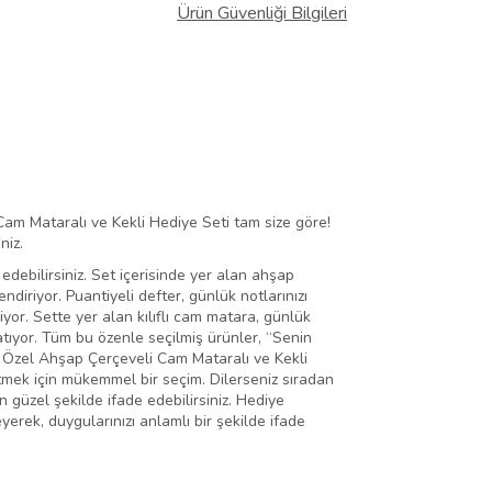
Ürün Güvenliği Bilgileri
 Cam Mataralı ve Kekli Hediye Seti tam size göre!
niz.
e edebilirsiniz. Set içerisinde yer alan ahşap
diriyor. Puantiyeli defter, günlük notlarınızı
yor. Sette yer alan kılıflı cam matara, günlük
k katıyor. Tüm bu özenle seçilmiş ürünler, “Senin
e Özel Ahşap Çerçeveli Cam Mataralı ve Kekli
tmek için mükemmel bir seçim. Dilerseniz sıradan
en güzel şekilde ifade edebilirsiniz. Hediye
erek, duygularınızı anlamlı bir şekilde ifade