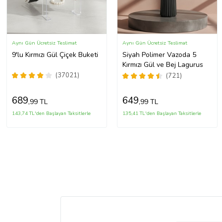
Aynı Gün Ücretsiz Teslimat
Aynı Gün Ücretsiz Teslimat
9'lu Kırmızı Gül Çiçek Buketi
Siyah Polimer Vazoda 5
Kırmızı Gül ve Bej Lagurus
(37021)
(721)
689
649
,99 TL
,99 TL
143,74 TL'den Başlayan Taksitlerle
135,41 TL'den Başlayan Taksitlerle