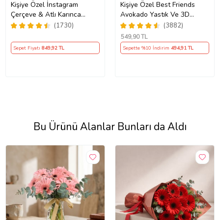
Kişiye Özel İnstagram
Kişiye Özel Best Friends
Çerçeve & Atlı Karınca
Avokado Yastık Ve 3D
Müzik Kutusu & Pembe
Avakado Kupa Arkadaşa
(1730)
(3882)
Bubble Mum & Kupa Hediye
Hediye
549
,90 TL
Seti
Sepet Fiyatı
849
,92 TL
Sepette %10 İndirim
494
,91 TL
Bu Ürünü Alanlar Bunları da Aldı