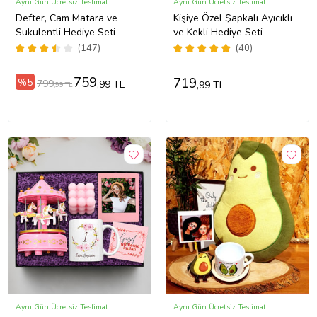
Aynı Gün Ücretsiz Teslimat
Aynı Gün Ücretsiz Teslimat
Defter, Cam Matara ve
Kişiye Özel Şapkalı Ayıcıklı
Sukulentli Hediye Seti
ve Kekli Hediye Seti
(147)
(40)
759
719
%5
799
,99 TL
,99 TL
,99 TL
Aynı Gün Ücretsiz Teslimat
Aynı Gün Ücretsiz Teslimat