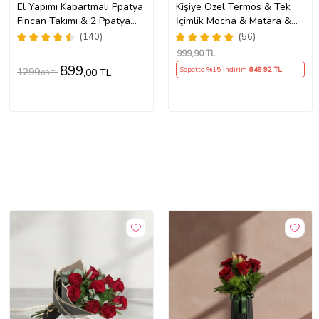
El Yapımı Kabartmalı Ppatya
Kişiye Özel Termos & Tek
Fincan Takımı & 2 Ppatya
İçimlik Mocha & Matara &
Mum & Harf Anahtarlık &
Kupa Hediye Seti
(140)
(56)
Kokulu Mendil Hediye Seti-
999
,90 TL
899
Sepette %15 İndirim
849
,92 TL
1299
,00 TL
,00 TL