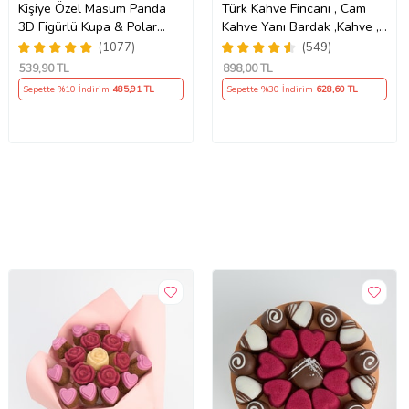
Kişiye Özel Masum Panda
Türk Kahve Fincanı , Cam
3D Figürlü Kupa & Polar
Kahve Yanı Bardak ,Kahve ,
Yastık Arkadaşa Hediye
Epoksi Anahtarlık ,
(1077)
(549)
Kahvesever Hediye Seti
539
,90 TL
898
,00 TL
AYN34 KŞSL
Sepette %10 İndirim
485
,91 TL
Sepette %30 İndirim
628
,60 TL