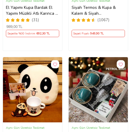
Aynı Gün Ücretsiz Teslimat
Aynı Gün Ücretsiz Teslimat
El Yapımı Kupa Bardak El
Siyah Termos & Kupa &
Yapımı Müzikli Atlı Karınca El
Kalem & Siyah
Yapımı Mum AYN34
Defter Hediye Seti
(31)
(1067)
989
,00 TL
Sepette %30 İndirim
692
,30 TL
Sepet Fiyatı
949
,90 TL
Aynı Gün Ücretsiz Teslimat
Aynı Gün Ücretsiz Teslimat