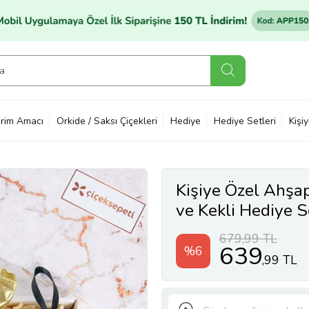
rim Amacı
Orkide / Saksı Çiçekleri
Hediye
Hediye Setleri
Kişi
Kişiye Özel Ahşa
ve Kekli Hediye S
679,99 TL
639
%6
,99 TL