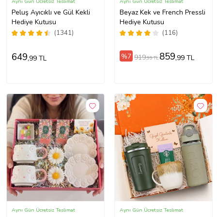
Aynı Gün Ücretsiz Teslimat
Aynı Gün Ücretsiz Teslimat
Peluş Ayıcıklı ve Gül Kekli
Beyaz Kek ve French Pressli
Hediye Kutusu
Hediye Kutusu
(1341)
(116)
859
649
%7
919
,99 TL
,99 TL
,99 TL
Aynı Gün Ücretsiz Teslimat
Aynı Gün Ücretsiz Teslimat