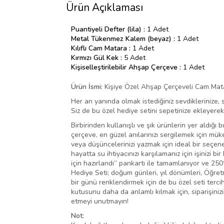
Ürün Açıklaması
Puantiyeli Defter (lila) :
1 Adet
Metal Tükenmez Kalem (beyaz) :
1 Adet
Kılıflı Cam Matara :
1 Adet
Kırmızı Gül Kek :
5 Adet
Kişiselleştirilebilir Ahşap Çerçeve :
1 Adet
Ürün İsmi:
Kişiye Özel Ahşap Çerçeveli Cam Matar
Her an yanında olmak istediğiniz sevdiklerinize, 
Siz de bu özel hediye setini sepetinize ekleyerek 
Birbirinden kullanışlı ve şık ürünlerin yer aldığı 
çerçeve, en güzel anılarınızı sergilemek için müke
veya düşüncelerinizi yazmak için ideal bir seçen
hayatta su ihtiyacınızı karşılamanız için işinizi b
için hazırlandı” pankartı ile tamamlanıyor ve 2
Hediye Seti; doğum günleri, yıl dönümleri, Öğre
bir günü renklendirmek için de bu özel seti tercih 
kutusunu daha da anlamlı kılmak için, siparişiniz
etmeyi unutmayın!
Not: