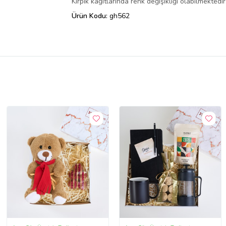
Kırpık kağıtlarında renk değişikliği olabilmektedir
Ürün Kodu:
gh562