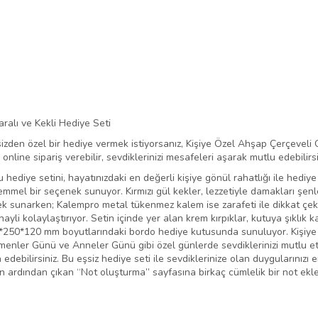
alı ve Kekli Hediye Seti
sizden özel bir hediye vermek istiyorsanız, Kişiye Özel Ahşap Çerçeveli
online sipariş verebilir, sevdiklerinizi mesafeleri aşarak mutlu edebilirsi
bu hediye setini, hayatınızdaki en değerli kişiye gönül rahatlığı ile hediy
mmel bir seçenek sunuyor. Kırmızı gül kekler, lezzetiyle damakları şenlen
ek sunarken; Kalempro metal tükenmez kalem ise zarafeti ile dikkat çeki
ir hayli kolaylaştırıyor. Setin içinde yer alan krem kırpıklar, kutuya şıklı
50*250*120 mm boyutlarındaki bordo hediye kutusunda sunuluyor. Kişiy
tmenler Günü ve Anneler Günü gibi özel günlerde sevdiklerinizi mutlu e
edebilirsiniz. Bu eşsiz hediye seti ile sevdiklerinize olan duygularınızı 
in ardından çıkan “Not oluşturma” sayfasına birkaç cümlelik bir not ekley