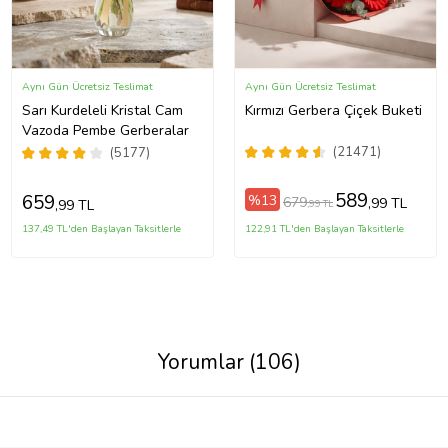
Aynı Gün Ücretsiz Teslimat
Aynı Gün Ücretsiz Teslimat
Sarı Kurdeleli Kristal Cam
Kırmızı Gerbera Çiçek Buketi
Vazoda Pembe Gerberalar
(21471)
(5177)
589
659
%13
679
,99 TL
,99 TL
,99 TL
137,49 TL'den Başlayan Taksitlerle
122,91 TL'den Başlayan Taksitlerle
Yorumlar (106)