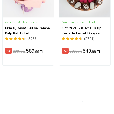
Aynı Gün Ücretsiz Teslimat
Aynı Gün Ücretsiz Teslimat
Kırmızı, Beyaz Gül ve Pembe
Kırmızı ve Süslemeli Kalp
Kalp Kek Buketi
Keklerle Lezzet Dünyası
(3236)
(2721)
589
549
%8
%7
639
589
,99 TL
,99 TL
,99 TL
,99 TL