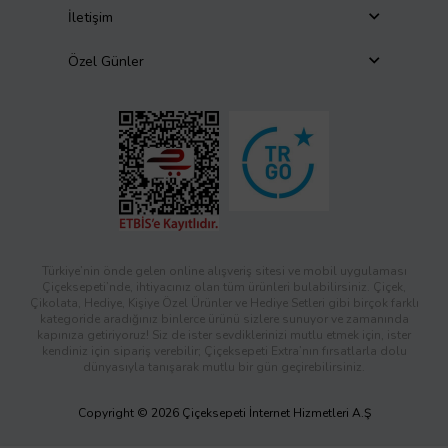
İletişim
Özel Günler
Türkiye’nin önde gelen online alışveriş sitesi ve mobil uygulaması
Çiçeksepeti’nde, ihtiyacınız olan tüm ürünleri bulabilirsiniz. Çiçek,
Çikolata, Hediye, Kişiye Özel Ürünler ve Hediye Setleri gibi birçok farklı
kategoride aradığınız binlerce ürünü sizlere sunuyor ve zamanında
kapınıza getiriyoruz! Siz de ister sevdiklerinizi mutlu etmek için, ister
kendiniz için sipariş verebilir; Çiçeksepeti Extra’nın fırsatlarla dolu
dünyasıyla tanışarak mutlu bir gün geçirebilirsiniz.
Copyright © 2026 Çiçeksepeti İnternet Hizmetleri A.Ş