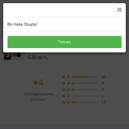
Bir Hata Oluştu!
Kişiye Özel Ahşap Çerçeveli Cam Mataralı ve Kekli
Tamam
Hediye Seti
Değerlendirmeleri
639,
99 TL
5
68
4
4
9
3
8
106 Değerlendirme
2
2
59 Yorum
1
19