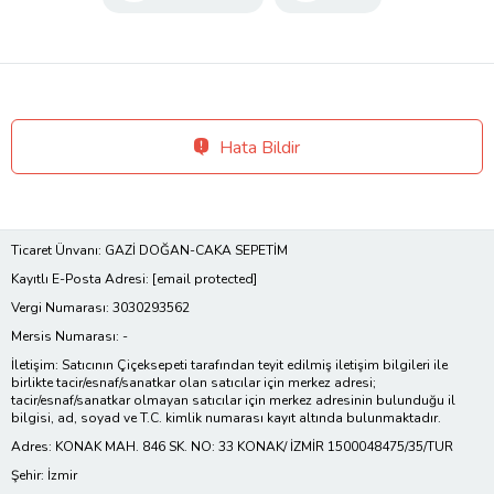
Hata Bildir
Ticaret Ünvanı: GAZİ DOĞAN-CAKA SEPETİM
Kayıtlı E-Posta Adresi:
[email protected]
Vergi Numarası: 3030293562
Mersis Numarası: -
İletişim: Satıcının Çiçeksepeti tarafından teyit edilmiş iletişim bilgileri ile
birlikte tacir/esnaf/sanatkar olan satıcılar için merkez adresi;
tacir/esnaf/sanatkar olmayan satıcılar için merkez adresinin bulunduğu il
bilgisi, ad, soyad ve T.C. kimlik numarası kayıt altında bulunmaktadır.
Adres: KONAK MAH. 846 SK. NO: 33 KONAK/ İZMİR 1500048475/35/TUR
Şehir: İzmir