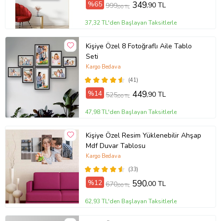
%65
349
,90 TL
999
,00 TL
37,32 TL'den Başlayan Taksitlerle
Kişiye Özel 8 Fotoğraflı Aile Tablo
Seti
Kargo Bedava
(41)
%14
449
,90 TL
525
,00 TL
47,98 TL'den Başlayan Taksitlerle
Kişiye Özel Resim Yüklenebilir Ahşap
Mdf Duvar Tablosu
Kargo Bedava
(33)
%12
590
,00 TL
670
,00 TL
62,93 TL'den Başlayan Taksitlerle