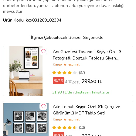
darbelerden koruyunuz. Tablonun arka yüzeyinde duvar askılığı
mevcuttur.
Ürün Kodu:
kcx031269102394
İlginizi Çekebilecek Benzer Seçenekler
Anı Gazetesi Tasarımlı Kişiye Özel 3
Fotoğraflı Dostluk Tablosu Siyah
Çerçeveli UV Baskı
Kargo ile Teslimat
(37)
%25
299
,90 TL
400
,00 TL
31,98 TL'den Başlayan Taksitlerle
Aile Temalı Kişiye Özel 6'lı Çerçeve
Görünümlü MDF Tablo Seti
Kargo ile Teslimat
(12)
%39