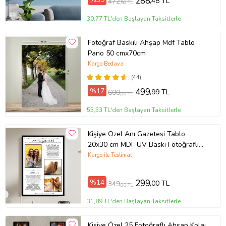
288
,48 TL
472
,50 TL
30,77 TL'den Başlayan Taksitlerle
Fotoğraf Baskılı Ahşap Mdf Tablo
Pano 50 cmx70cm
Kargo Bedava
(44)
%17
499
,99 TL
600
,00 TL
53,33 TL'den Başlayan Taksitlerle
Kişiye Özel Anı Gazetesi Tablo
20x30 cm MDF UV Baskı Fotoğraflı
Dostluk Hatıra Tablosu
Kargo ile Teslimat
%14
299
,00 TL
349
,00 TL
31,89 TL'den Başlayan Taksitlerle
Kişiye Özel 25 Fotoğraflı Ahşap Kolaj