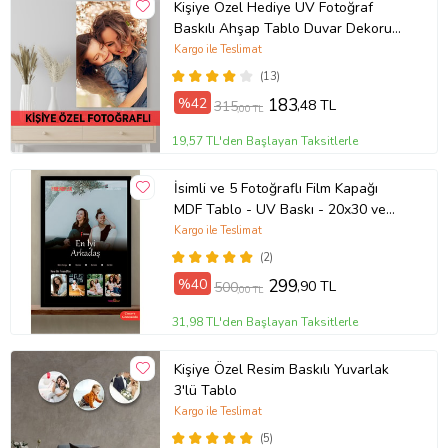
Kişiye Özel Hediye UV Fotoğraf
Baskılı Ahşap Tablo Duvar Dekoru
20X30cm
Kargo ile Teslimat
(13)
%42
183
,48 TL
315
,00 TL
19,57 TL'den Başlayan Taksitlerle
İsimli ve 5 Fotoğraflı Film Kapağı
MDF Tablo - UV Baskı - 20x30 ve
30x40 cm Seçenekli
Kargo ile Teslimat
(2)
%40
299
,90 TL
500
,00 TL
31,98 TL'den Başlayan Taksitlerle
Kişiye Özel Resim Baskılı Yuvarlak
3'lü Tablo
Kargo ile Teslimat
(5)