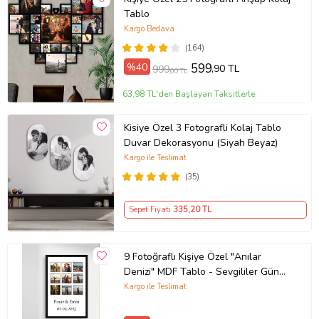
Tablo
Kargo Bedava
(164)
%40
599
,90 TL
999
,00 TL
63,98 TL'den Başlayan Taksitlerle
Kisiye Özel 3 Fotografli Kolaj Tablo
Duvar Dekorasyonu (Siyah Beyaz)
Kargo ile Teslimat
(35)
Sepet Fiyatı
335
,20 TL
9 Fotoğraflı Kişiye Özel "Anılar
Denizi" MDF Tablo - Sevgililer Günü
Hediyesi (Çok Renkli-Renksız)
Kargo ile Teslimat