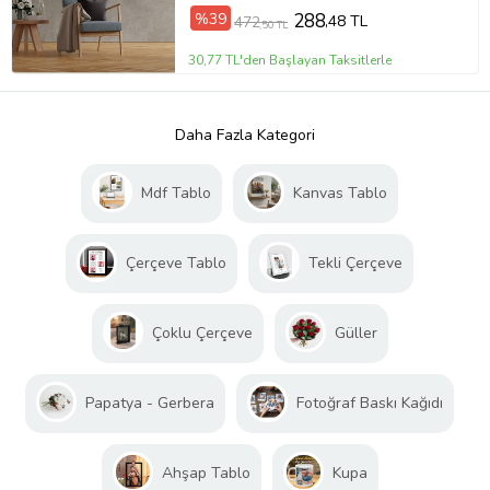
%39
288
,48 TL
472
,50 TL
30,77 TL'den Başlayan Taksitlerle
Daha Fazla Kategori
Mdf Tablo
Kanvas Tablo
Çerçeve Tablo
Tekli Çerçeve
Çoklu Çerçeve
Güller
Papatya - Gerbera
Fotoğraf Baskı Kağıdı
Ahşap Tablo
Kupa