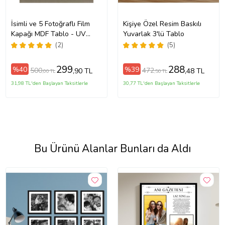
İsimli ve 5 Fotoğraflı Film
Kişiye Özel Resim Baskılı
Kapağı MDF Tablo - UV
Yuvarlak 3'lü Tablo
Baskı - 20x30 ve 30x40 cm
(2)
(5)
Seçenekli
299
288
%40
%39
500
472
,90 TL
,48 TL
,00 TL
,50 TL
31,98 TL'den Başlayan Taksitlerle
30,77 TL'den Başlayan Taksitlerle
Bu Ürünü Alanlar Bunları da Aldı