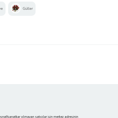
ve
Güller
cir/esnaf/sanatkar olmayan satıcılar için merkez adresinin