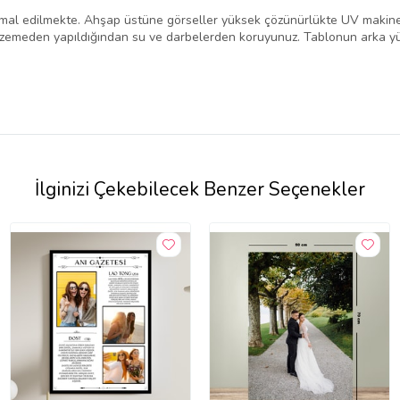
mal edilmekte. Ahşap üstüne görseller yüksek çözünürlükte UV makine i
lzemeden yapıldığından su ve darbelerden koruyunuz. Tablonun arka yü
İlginizi Çekebilecek Benzer Seçenekler