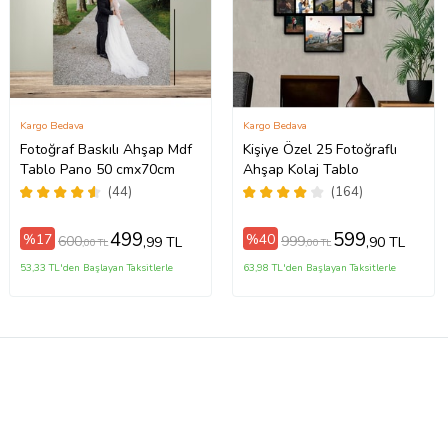
Kargo Bedava
Kargo Bedava
Fotoğraf Baskılı Ahşap Mdf
Kişiye Özel 25 Fotoğraflı
Tablo Pano 50 cmx70cm
Ahşap Kolaj Tablo
(44)
(164)
499
599
%17
%40
600
999
,99 TL
,90 TL
,00 TL
,00 TL
53,33 TL'den Başlayan Taksitlerle
63,98 TL'den Başlayan Taksitlerle