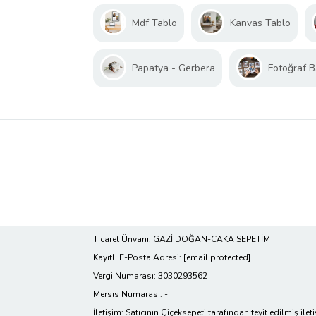
Mdf Tablo
Kanvas Tablo
Papatya - Gerbera
Fotoğraf B
Ticaret Ünvanı: GAZİ DOĞAN-CAKA SEPETİM
Kayıtlı E-Posta Adresi:
[email protected]
Vergi Numarası: 3030293562
Mersis Numarası: -
İletişim: Satıcının Çiçeksepeti tarafından teyit edilmiş ilet