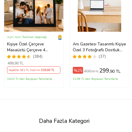
Aynı Gün Teslimat Seçeneği
Kişiye Özel Çerçeve
Anı Gazetesi Tasarımlı Kişiye
Masaüstü Çerçeve 4
Özel 3 Fotoğraflı Dostluk
Fotoğraflı Ahşap Mdf
Tablosu Siyah Çerçeveli UV
(384)
(37)
Resimli Kolaj Çerçeve
Baskı
499
,90 TL
299
%25
Sepette 181 TL İndirim
319
,00 TL
400
,90 TL
,00 TL
34,02 TL'den Başlayan Taksitlerle
31,98 TL'den Başlayan Taksitlerle
Daha Fazla Kategori