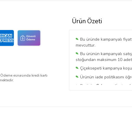
Ürün Özeti
Bu üründe kampanyalı fiyat
mevcuttur.
Bu ürünün kampanyalı satışı 
stoğundan maksimum 10 adet sa
Çiçeksepeti kampanya koşull
. Ödeme esnasında kredi kartı
Ürünün iade politikasını öğ
mektedir.
Bu ürün
Cakasepetim
tarafı
Bu satıcının ürünlerinde geç
Bu Satıcının
Tüm Ürünlerini
Ürün sayfasında gördüğünüz f
belirlenmektedir.