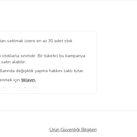
tan satılmak üzere en az 30 adet stok
stoklarla sınırlıdır. Bir tüketici bu kampanya
tın alabilir.
arında değişiklik yapma hakkını saklı tutar.
renmek için
tıklayın.
ndan gönderilecektir.
erli
350,00 TL Üzeri Kargo Bedava
 Görüntüle
iyat bilgileri, satıcı tarafından
Ürün Güvenliği Bilgileri