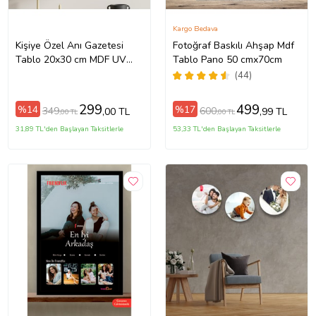
Kargo Bedava
Kişiye Özel Anı Gazetesi
Fotoğraf Baskılı Ahşap Mdf
Tablo 20x30 cm MDF UV
Tablo Pano 50 cmx70cm
Baskı Fotoğraflı Dostluk
(44)
Hatıra Tablosu
299
499
%14
%17
349
600
,00 TL
,99 TL
,00 TL
,00 TL
31,89 TL'den Başlayan Taksitlerle
53,33 TL'den Başlayan Taksitlerle