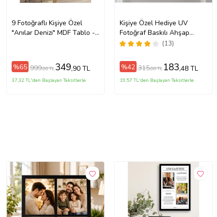
9 Fotoğraflı Kişiye Özel
Kişiye Özel Hediye UV
"Anılar Denizi" MDF Tablo -
Fotoğraf Baskılı Ahşap
Sevgililer Günü Hediyesi
Tablo Duvar Dekoru
(13)
(Çok Renkli-Renksız)
20X30cm
349
183
%65
%42
999
315
,90 TL
,48 TL
,00 TL
,00 TL
37,32 TL'den Başlayan Taksitlerle
19,57 TL'den Başlayan Taksitlerle