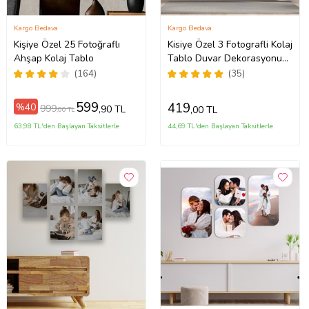
Kargo Bedava
Kargo Bedava
Kişiye Özel 25 Fotoğraflı
Kisiye Özel 3 Fotografli Kolaj
Ahşap Kolaj Tablo
Tablo Duvar Dekorasyonu
(Siyah Beyaz)
(164)
(35)
599
419
%40
999
,90 TL
,00 TL
,00 TL
63,98 TL'den Başlayan Taksitlerle
44,69 TL'den Başlayan Taksitlerle