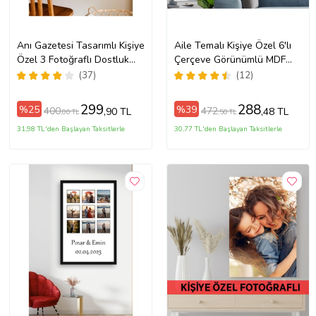
Anı Gazetesi Tasarımlı Kişiye
Aile Temalı Kişiye Özel 6'lı
Özel 3 Fotoğraflı Dostluk
Çerçeve Görünümlü MDF
Tablosu Siyah Çerçeveli UV
Tablo Seti
(37)
(12)
Baskı
299
288
%25
%39
400
472
,90 TL
,48 TL
,00 TL
,50 TL
31,98 TL'den Başlayan Taksitlerle
30,77 TL'den Başlayan Taksitlerle