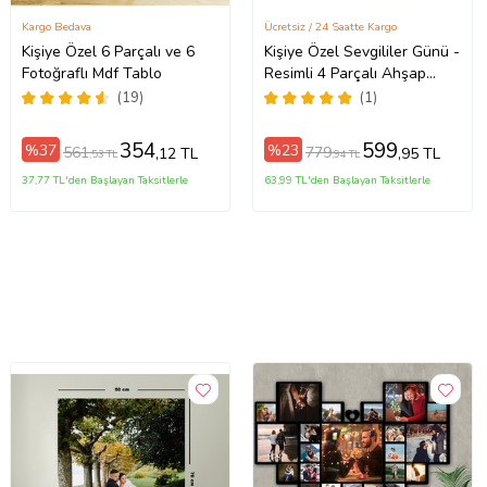
Kargo Bedava
Ücretsiz / 24 Saatte Kargo
Kişiye Özel 6 Parçalı ve 6
Kişiye Özel Sevgililer Günü -
Fotoğraflı Mdf Tablo
Resimli 4 Parçalı Ahşap
Tablo Seti
(19)
(1)
354
599
%37
%23
561
779
,12 TL
,95 TL
,53 TL
,94 TL
37,77 TL'den Başlayan Taksitlerle
63,99 TL'den Başlayan Taksitlerle