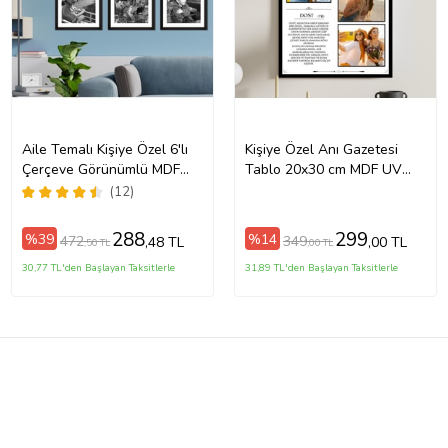
Aile Temalı Kişiye Özel 6'lı
Kişiye Özel Anı Gazetesi
Çerçeve Görünümlü MDF
Tablo 20x30 cm MDF UV
Tablo Seti
Baskı Fotoğraflı Dostluk
(12)
Hatıra Tablosu
288
299
%39
%14
472
349
,48 TL
,00 TL
,50 TL
,00 TL
30,77 TL'den Başlayan Taksitlerle
31,89 TL'den Başlayan Taksitlerle