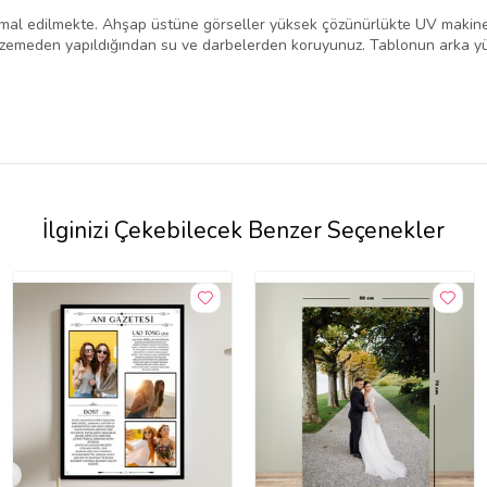
mal edilmekte. Ahşap üstüne görseller yüksek çözünürlükte UV makine i
lzemeden yapıldığından su ve darbelerden koruyunuz. Tablonun arka yü
İlginizi Çekebilecek Benzer Seçenekler