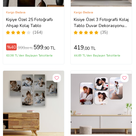
Kargo Bedava
Kargo Bedava
Kişiye Özel 25 Fotoğraflı
Kisiye Özel 3 Fotografli Kolaj
Ahşap Kolaj Tablo
Tablo Duvar Dekorasyonu
(Siyah Beyaz)
(164)
(35)
599
419
%40
999
,90 TL
,00 TL
,00 TL
63,98 TL'den Başlayan Taksitlerle
44,69 TL'den Başlayan Taksitlerle