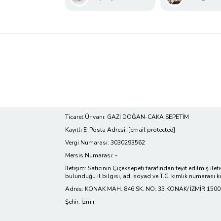
Ticaret Ünvanı: GAZİ DOĞAN-CAKA SEPETİM
Kayıtlı E-Posta Adresi:
[email protected]
Vergi Numarası: 3030293562
Mersis Numarası: -
İletişim: Satıcının Çiçeksepeti tarafından teyit edilmiş ilet
bulunduğu il bilgisi, ad, soyad ve T.C. kimlik numarası k
Adres: KONAK MAH. 846 SK. NO: 33 KONAK/ İZMİR 150
Şehir: İzmir