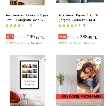
Anı Gazetesi Tasarımlı Kişiye
Aile Temalı Kişiye Özel 6'lı
Özel 3 Fotoğraflı Dostluk
Çerçeve Görünümlü MDF
Tablosu Siyah Çerçeveli UV
Tablo Seti
(37)
(12)
Baskı
299
288
%25
%39
400
472
,90 TL
,48 TL
,00 TL
,50 TL
31,98 TL'den Başlayan Taksitlerle
30,77 TL'den Başlayan Taksitlerle