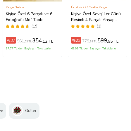
Kargo Bedava
Ücretsiz / 24 Saatte Kargo
Kişiye Özel 6 Parçalı ve 6
Kişiye Özel Sevgililer Günü -
Fotoğraflı Mdf Tablo
Resimli 4 Parçalı Ahşap
Tablo Seti
(19)
(1)
354
599
%37
%23
561
779
,12 TL
,95 TL
,53 TL
,94 TL
37,77 TL'den Başlayan Taksitlerle
63,99 TL'den Başlayan Taksitlerle
ve
Güller