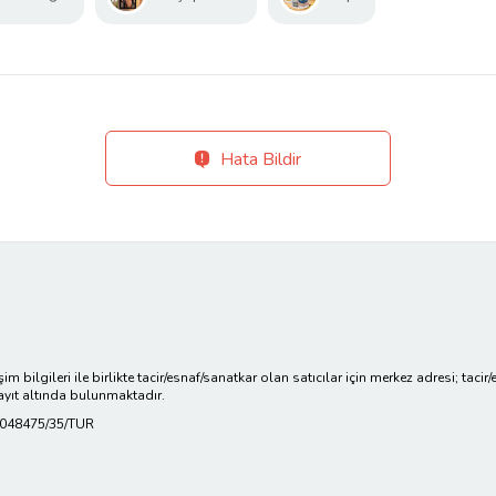
Hata Bildir
işim bilgileri ile birlikte tacir/esnaf/sanatkar olan satıcılar için merkez adresi; ta
ayıt altında bulunmaktadır.
0048475/35/TUR