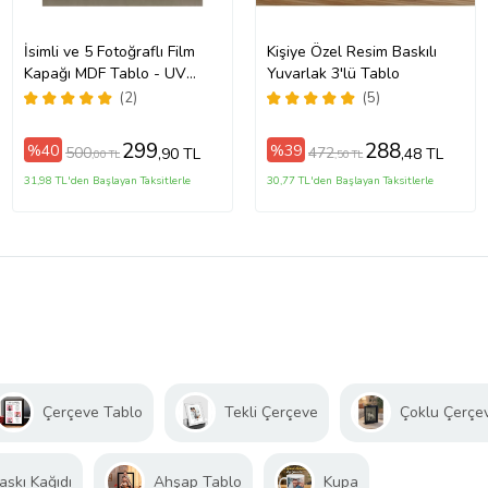
İsimli ve 5 Fotoğraflı Film
Kişiye Özel Resim Baskılı
Kapağı MDF Tablo - UV
Yuvarlak 3'lü Tablo
Baskı - 20x30 ve 30x40 cm
(2)
(5)
Seçenekli
299
288
%40
%39
500
472
,90 TL
,48 TL
,00 TL
,50 TL
31,98 TL'den Başlayan Taksitlerle
30,77 TL'den Başlayan Taksitlerle
Çerçeve Tablo
Tekli Çerçeve
Çoklu Çerçe
askı Kağıdı
Ahşap Tablo
Kupa