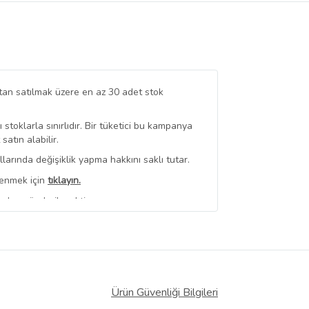
tan satılmak üzere en az 30 adet stok
stoklarla sınırlıdır. Bir tüketici bu kampanya
tın alabilir.
arında değişiklik yapma hakkını saklı tutar.
renmek için
tıklayın.
ndan gönderilecektir.
erli
350,00 TL Üzeri Kargo Bedava
 Görüntüle
iyat bilgileri, satıcı tarafından
Ürün Güvenliği Bilgileri