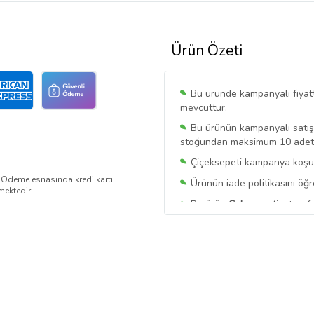
Ürün Özeti
Bu üründe kampanyalı fiyat
mevcuttur.
Bu ürünün kampanyalı satışı 
stoğundan maksimum 10 adet sa
Çiçeksepeti kampanya koşull
. Ödeme esnasında kredi kartı
Ürünün iade politikasını öğ
mektedir.
Bu ürün
Cakasepetim
tarafı
Bu satıcının ürünlerinde geç
Bu Satıcının
Tüm Ürünlerini
Ürün sayfasında gördüğünüz f
belirlenmektedir.