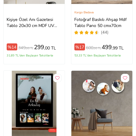
Kargo Bedava
Kişiye Özel Anı Gazetesi
Fotoğraf Baskılı Ahşap Mdf
Tablo 20x30 cm MDF UV
Tablo Pano 50 cmx70cm
Baskı Fotoğraflı Dostluk
(44)
Hatıra Tablosu
299
499
%14
%17
349
600
,00 TL
,99 TL
,00 TL
,00 TL
31,89 TL'den Başlayan Taksitlerle
53,33 TL'den Başlayan Taksitlerle