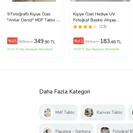
9 Fotoğraflı Kişiye Özel
Kişiye Özel Hediye UV
"Anılar Denizi" MDF Tablo -
Fotoğraf Baskılı Ahşap
Sevgililer Günü Hediyesi
Tablo Duvar Dekoru
(13)
(Çok Renkli-Renksız)
20X30cm
349
183
%65
%42
999
315
,90 TL
,48 TL
,00 TL
,00 TL
37,32 TL'den Başlayan Taksitlerle
19,57 TL'den Başlayan Taksitlerle
Daha Fazla Kategori
Mdf Tablo
Kanvas Tablo
Papatya - Gerbera
Fotoğraf B