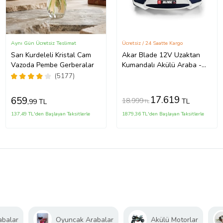
Aynı Gün Ücretsiz Teslimat
Ücretsiz / 24 Saatte Kargo
Sarı Kurdeleli Kristal Cam
Akar Blade 12V Uzaktan
Vazoda Pembe Gerberalar
Kumandalı Akülü Araba -
Dans Modlu
(5177)
17.619
659
18.999
TL
,99 TL
TL
137,49 TL'den Başlayan Taksitlerle
1879,36 TL'den Başlayan Taksitlerle
abalar
Oyuncak Arabalar
Akülü Motorlar