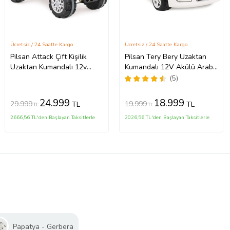
Ücretsiz / 24 Saatte Kargo
Ücretsiz / 24 Saatte Kargo
Pilsan Attack Çift Kişilik
Pilsan Tery Bery Uzaktan
Uzaktan Kumandalı 12v
Kumandalı 12V Akülü Araba
Akülü Araba (Standart)
Beyaz
(5)
24.999
18.999
29.999
19.999
TL
TL
TL
TL
2666,56 TL'den Başlayan Taksitlerle
2026,56 TL'den Başlayan Taksitlerle
Papatya - Gerbera