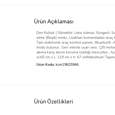
Ürün Açıklaması
Deri Koltuk ( Silinebilir, Leke tutmaz, Süngerli
etme (Beşik) modu.; Uzaktan kumandadan araç k
Tam elektronik araç kontrol paneli.; Bluetooth ,Au
modu bulunur.; Geri viteste uyarı sesi.; Çift motor
akıma karşı devre koruma özelliği mevcuttur.; Ayak
w:65 cm x L: 119 cm x h: 47 cmMaksimum Taşıma
Ürün Kodu:
kcm19625946
Ürün Özellikleri