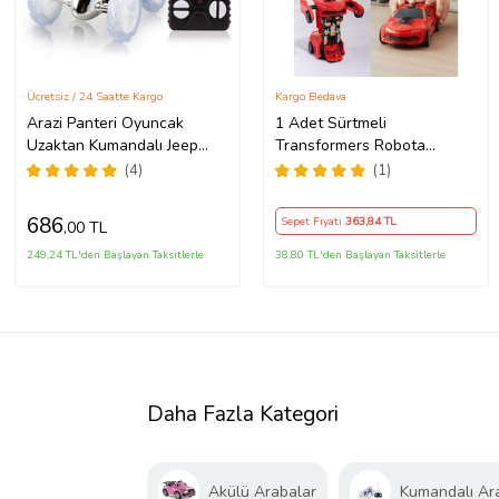
Ücretsiz / 24 Saatte Kargo
Kargo Bedava
Arazi Panteri Oyuncak
1 Adet Sürtmeli
Uzaktan Kumandalı Jeep
Transformers Robota
Arabası Yarış
Dönüşen Oyuncak Araba 13
(4)
(1)
Cm
686
Sepet Fiyatı
363
,84 TL
,00 TL
249,24 TL'den Başlayan Taksitlerle
38,80 TL'den Başlayan Taksitlerle
Daha Fazla Kategori
Akülü Arabalar
Kumandalı Ar