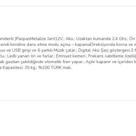
, Suniderili )PaspasMetalize Jant12V.; Akü.; Uzaktan kumanda 2.4 Ghz.; Ö
endi kendine dans etme modu açma – kapamaDireksiyonda korna ve müz
x ve USB girişi ve 6 şarkılı Müzik çalar.; Digital Akü Şarj göstergesi.3 
lu.; Ledli yanan ön ve farlar.; Emniyet kemeri.; Frekans sabitleme özelliği i
 gazdan çekildiğinde otomatik fren yapar.; Açılır kapanır ve içeriden kilit
 Kapasitesi: 35 kg.; %100 TÜRK malı.