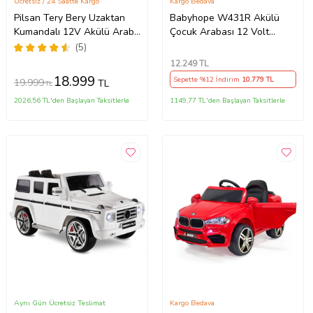
Ücretsiz / 24 Saatte Kargo
Kargo Bedava
Pilsan Tery Bery Uzaktan
Babyhope W431R Akülü
Kumandalı 12V Akülü Araba
Çocuk Arabası 12 Volt
Beyaz
Uzaktan Kumandalı (Kırmızı)
(5)
12.249
TL
18.999
Sepette %12 İndirim
10.779
TL
19.999
TL
TL
2026,56 TL'den Başlayan Taksitlerle
1149,77 TL'den Başlayan Taksitlerle
Aynı Gün Ücretsiz Teslimat
Kargo Bedava