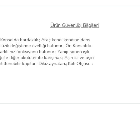
Ürün Güvenliği Bilgileri
n Konsolda bardaklık.; Araç kendi kendine dans
ik değiştirme özelliği bulunur.; Ön Konsolda
farklı hız fonksiyonu bulunur.; Yanıp sönen ışık
le diğer akülüler ile karışmaz.; Aşırı ısı ve aşırı
lenebilir kapılar.; Dikiz aynaları.; Koli Ölçüsü :