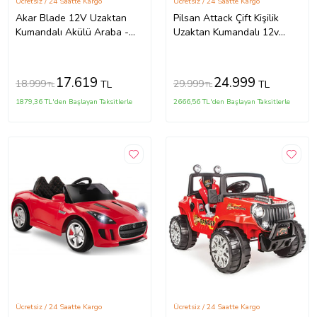
Ücretsiz / 24 Saatte Kargo
Ücretsiz / 24 Saatte Kargo
Akar Blade 12V Uzaktan
Pilsan Attack Çift Kişilik
Kumandalı Akülü Araba -
Uzaktan Kumandalı 12v
Dans Modlu
Akülü Araba (Standart)
17.619
24.999
18.999
29.999
TL
TL
TL
TL
1879,36 TL'den Başlayan Taksitlerle
2666,56 TL'den Başlayan Taksitlerle
Ücretsiz / 24 Saatte Kargo
Ücretsiz / 24 Saatte Kargo