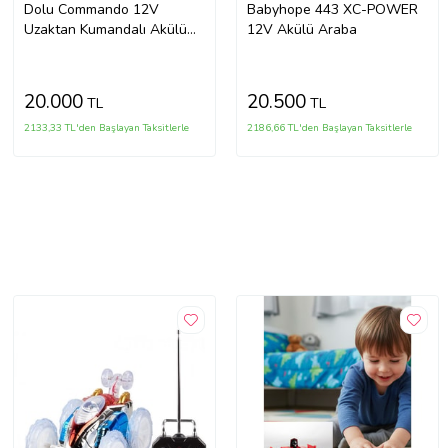
Dolu Commando 12V
Babyhope 443 XC-POWER
Uzaktan Kumandalı Akülü
12V Akülü Araba
Araba 8083 (Kamuflaj)
20.000
20.500
TL
TL
2133,33 TL'den Başlayan Taksitlerle
2186,66 TL'den Başlayan Taksitlerle