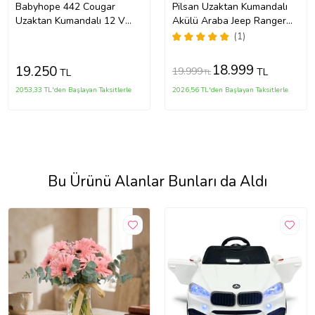
Babyhope 442 Cougar
Pilsan Uzaktan Kumandalı
Uzaktan Kumandalı 12 V
Akülü Araba Jeep Ranger
Akülü Araba
12V - Kırmızı (Standart)
(1)
18.999
19.250
19.999
TL
TL
TL
2053,33 TL'den Başlayan Taksitlerle
2026,56 TL'den Başlayan Taksitlerle
Bu Ürünü Alanlar Bunları da Aldı