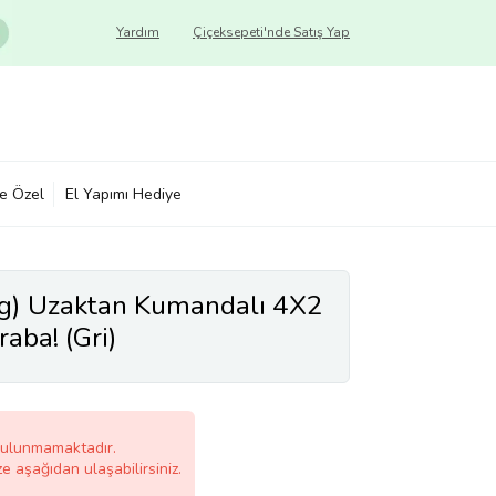
Yardım
Çiçeksepeti'nde Satış Yap
ye Özel
El Yapımı Hediye
gg) Uzaktan Kumandalı 4X2
aba! (Gri)
bulunmamaktadır.
ze aşağıdan ulaşabilirsiniz.