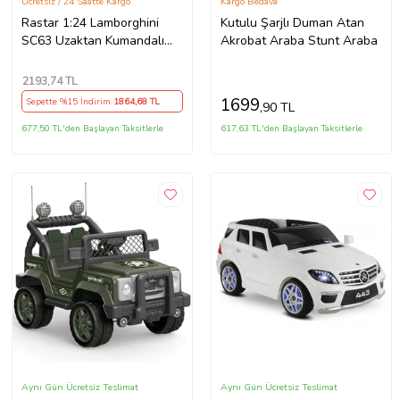
Ücretsiz / 24 Saatte Kargo
Kargo Bedava
Rastar 1:24 Lamborghini
Kutulu Şarjlı Duman Atan
SC63 Uzaktan Kumandalı
Akrobat Araba Stunt Araba
Araba
2193
,74 TL
1699
Sepette %15 İndirim
1864
,68 TL
,90 TL
677,50 TL'den Başlayan Taksitlerle
617,63 TL'den Başlayan Taksitlerle
Aynı Gün Ücretsiz Teslimat
Aynı Gün Ücretsiz Teslimat