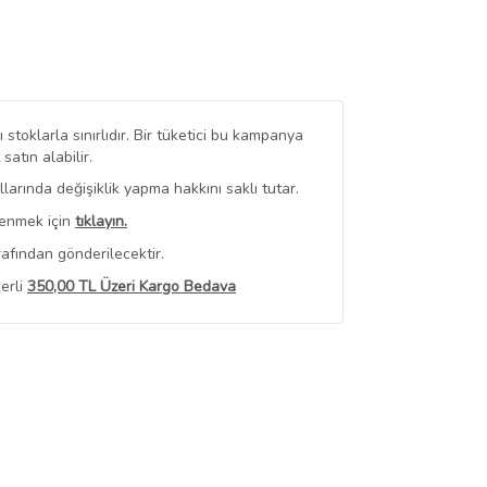
stoklarla sınırlıdır. Bir tüketici bu kampanya
tın alabilir.
arında değişiklik yapma hakkını saklı tutar.
renmek için
tıklayın.
afından gönderilecektir.
erli
350,00 TL Üzeri Kargo Bedava
 Görüntüle
iyat bilgileri, satıcı tarafından