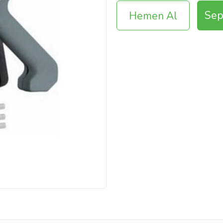
Sep
Hemen Al