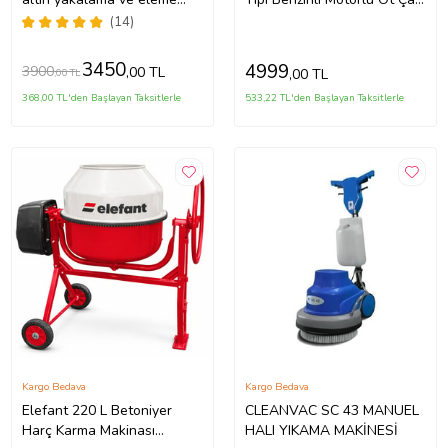
ekipmanı KARGO DAHİL
Çim Biçme Makinesi Elmas
(14)
FİYAT in mekanik gold
Canavar Başlık Hediye
3450
4999
3900
,00 TL
,00 TL
,00 TL
368,00 TL'den Başlayan Taksitlerle
533,22 TL'den Başlayan Taksitlerle
Kargo Bedava
Kargo Bedava
Elefant 220 L Betoniyer
CLEANVAC SC 43 MANUEL
Harç Karma Makinası
HALI YIKAMA MAKİNESİ