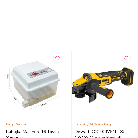
Kargo Bedava
Ücretsiz / 24 Saatte Kargo
Kuluçka Makinesi 16 Tavuk
Dewalt DCG409VSNT-XJ
Yumurtası
18V Xr 125 mm Flexvolt