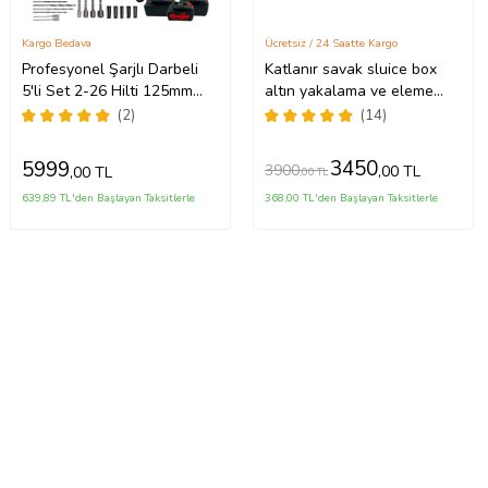
Kargo Bedava
Ücretsiz / 24 Saatte Kargo
Profesyonel Şarjlı Darbeli
Katlanır savak sluice box
5'li Set 2-26 Hilti 125mm
altın yakalama ve eleme
Taşlama 13mm Matkap
ekipmanı KARGO DAHİL
(2)
(14)
650nm Somun Sökme dal
FİYAT in mekanik gold
buda
3450
5999
3900
,00 TL
,00 TL
,00 TL
639,89 TL'den Başlayan Taksitlerle
368,00 TL'den Başlayan Taksitlerle