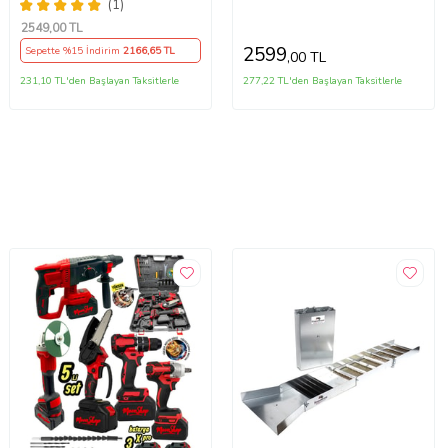
Kömürsüz Motor
Sargılı Çelik Şanzuman 2-
(1)
28mm 5 Uç
2549
,00 TL
2599
Sepette %15 İndirim
2166
,65 TL
,00 TL
231,10 TL'den Başlayan Taksitlerle
277,22 TL'den Başlayan Taksitlerle