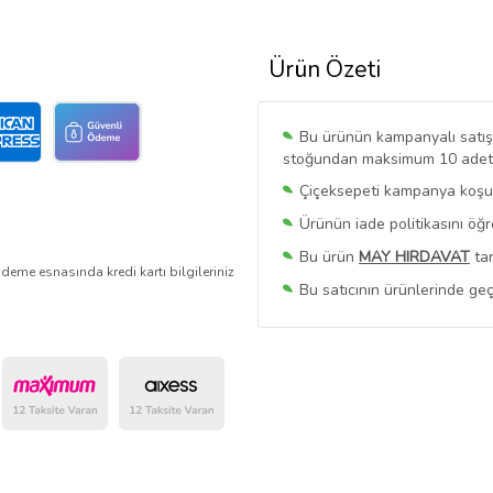
Ürün Özeti
Bu ürünün kampanyalı satışı 
stoğundan maksimum 10 adet sa
Çiçeksepeti kampanya koşull
Ürünün iade politikasını öğ
Bu ürün
MAY HIRDAVAT
tar
deme esnasında kredi kartı bilgileriniz
Bu satıcının ürünlerinde geç
Bu Satıcının
Tüm Ürünlerini
Ürün sayfasında gördüğünüz f
belirlenmektedir.