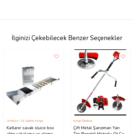
İlginizi Çekebilecek Benzer Seçenekler
Ücretsiz / 24 Saatte Kargo
Kargo Bedava
Katlanır savak sluice box
Çift Metal Şanzıman Yan
altın yakalama ve eleme
Tipi Benzinli Motorlu Ot Çalı