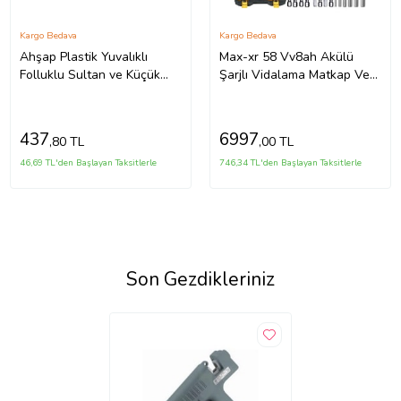
Kargo Bedava
Kargo Bedava
Ahşap Plastik Yuvalıklı
Max-xr 58 Vv8ah Akülü
Folluklu Sultan ve Küçük
Şarjlı Vidalama Matkap Ve
Papağan Yuvası 29-25-
Efsane Gator 3 Lü Soket
19,5cm
Izleyin
437
6997
,80 TL
,00 TL
46,69 TL'den Başlayan Taksitlerle
746,34 TL'den Başlayan Taksitlerle
Son Gezdikleriniz