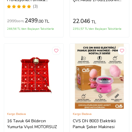
Traşlama Freze Makinası Ve
Kömürsüz Profesyonel Şarjlı
(3)
Uçları 6 Mm Pens 2 Yıl
Somun Sıkma
Garantili
2499
22.046
2999
,00 TL
TL
,00 TL
266,56 TL'den Başlayan Taksitlerle
2351,57 TL'den Başlayan Taksitlerle
Kargo Bedava
Kargo Bedava
16 Tavuk 64 Bıldırcın
CVS DN 8003 Elektrikli
Yumurta Viyol MOTORSUZ
Pamuk Şeker Makinesi