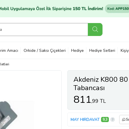
rim Amacı
Orkide / Saksı Çiçekleri
Hediye
Hediye Setleri
Kişi
letleri
Akdeniz K800 80
Tabancası
811
,99 TL
MAY HIRDAVAT
9,3
Sa