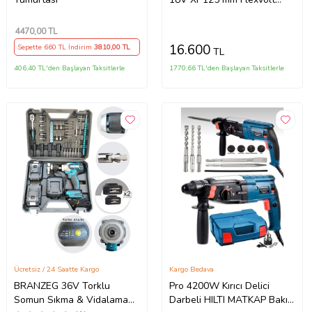
Advantage Avuç İçi
Taşlama - Aküsüz (Mavi)
4470
,00 TL
16.600
Sepette 660 TL İndirim
3810
,00 TL
TL
406,40 TL'den Başlayan Taksitlerle
1770,66 TL'den Başlayan Taksitlerle
Ücretsiz / 24 Saatte Kargo
Kargo Bedava
BRANZEG 36V Torklu
Pro 4200W Kırıcı Delici
Somun Sıkma & Vidalama
Darbeli HILTI MATKAP Bakır