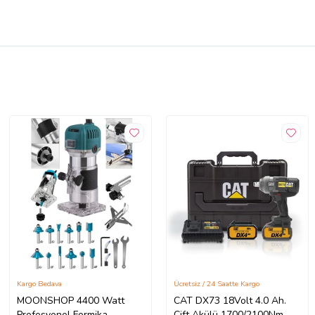
Kargo Bedava
Ücretsiz / 24 Saatte Kargo
MOONSHOP 4400 Watt
CAT DX73 18Volt 4.0 Ah.
Profesyonel Formika
Çift Akülü 1700/2100Nm