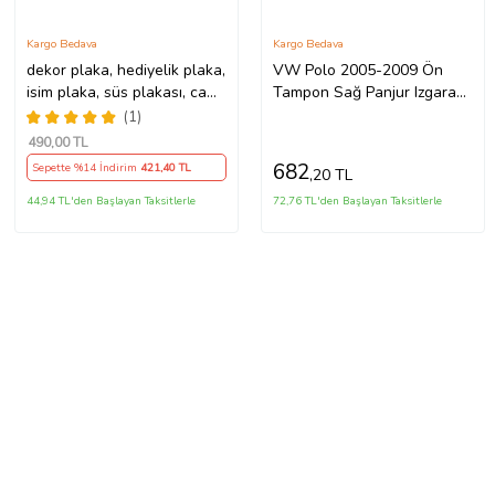
Kargo Bedava
Kargo Bedava
dekor plaka, hediyelik plaka,
VW Polo 2005-2009 Ön
isim plaka, süs plakası, cam
Tampon Sağ Panjur Izgarası
önü plakası, tırcı plakası
Kapağı 6Q0853666E
(1)
(Sarı-Siyah)
490
,00 TL
682
Sepette %14 İndirim
421
,40 TL
,20 TL
44,94 TL'den Başlayan Taksitlerle
72,76 TL'den Başlayan Taksitlerle