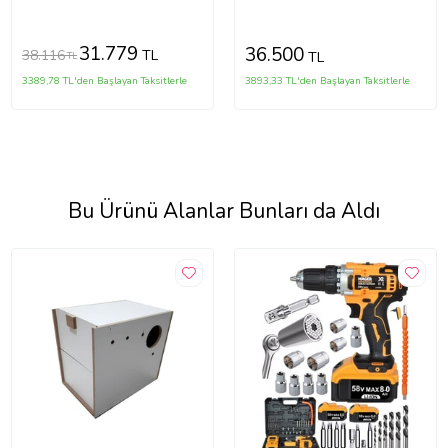
Karıştırıcı (Turuncu-Sıyah)
31.779
36.500
38.116
TL
TL
TL
3389,78 TL'den Başlayan Taksitlerle
3893,33 TL'den Başlayan Taksitlerle
Bu Ürünü Alanlar Bunları da Aldı