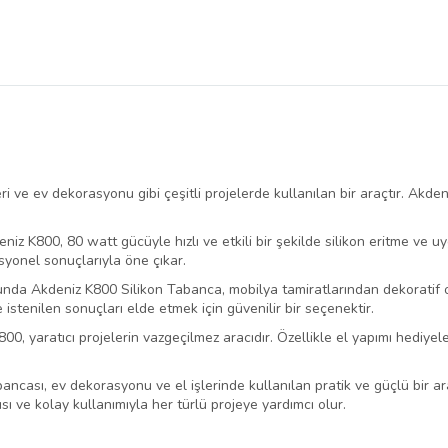
eri ve ev dekorasyonu gibi çeşitli projelerde kullanılan bir araçtır. Ak
niz K800, 80 watt gücüyle hızlı ve etkili bir şekilde silikon eritme ve 
syonel sonuçlarıyla öne çıkar.
da Akdeniz K800 Silikon Tabanca, mobilya tamiratlarından dekoratif o
e istenilen sonuçları elde etmek için güvenilir bir seçenektir.
800, yaratıcı projelerin vazgeçilmez aracıdır. Özellikle el yapımı hediye
cası, ev dekorasyonu ve el işlerinde kullanılan pratik ve güçlü bir ar
ısı ve kolay kullanımıyla her türlü projeye yardımcı olur.