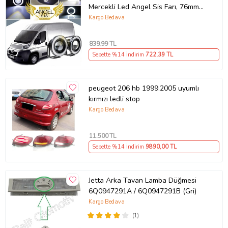
Mercekli Led Angel Sis Farı, 76mm
Beyaz Renk
Kargo Bedava
839
,99 TL
Sepette %14 İndirim
722
,39 TL
peugeot 206 hb 1999.2005 uyumlı
kırmızı ledli stop
Kargo Bedava
11.500
TL
Sepette %14 İndirim
9890
,00 TL
Jetta Arka Tavan Lamba Düğmesi
6Q0947291A / 6Q0947291B (Gri)
Kargo Bedava
(1)