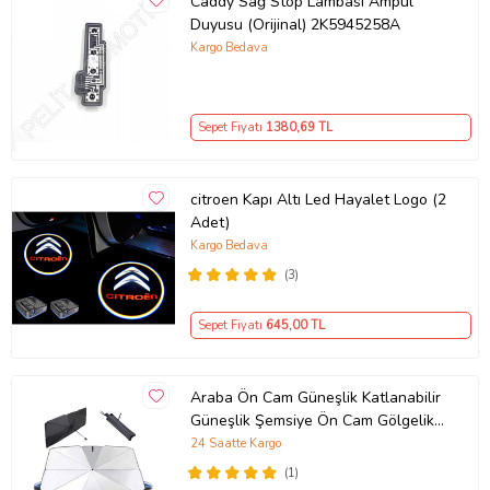
Caddy Sağ Stop Lambası Ampul
Duyusu (Orijinal) 2K5945258A
Kargo Bedava
Sepet Fiyatı
1380
,69 TL
citroen Kapı Altı Led Hayalet Logo (2
Adet)
Kargo Bedava
(3)
Sepet Fiyatı
645
,00 TL
Araba Ön Cam Güneşlik Katlanabilir
Güneşlik Şemsiye Ön Cam Gölgelik
ESNEK (Sarı)
24 Saatte Kargo
(1)