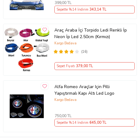
399
,00 TL
Sepette %14 İndirim
343
,14 TL
Araç Araba İçi Torpido Ledi Renkli İp
Neon İp Led 2.50cm (Kırmızı)
Kargo Bedava
(16)
Sepet Fiyatı
379
,00 TL
Alfa Romeo Araçlar Için Pilli
Yapıştırmalı Kapı Altı Led Logo
Kargo Bedava
750
,00 TL
Sepette %14 İndirim
645
,00 TL