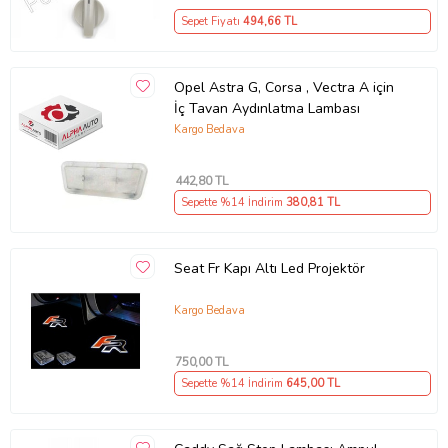
Sepet Fiyatı
494
,66 TL
Opel Astra G, Corsa , Vectra A için
İç Tavan Aydınlatma Lambası
Kargo Bedava
442
,80 TL
Sepette %14 İndirim
380
,81 TL
Seat Fr Kapı Altı Led Projektör
Kargo Bedava
750
,00 TL
Sepette %14 İndirim
645
,00 TL