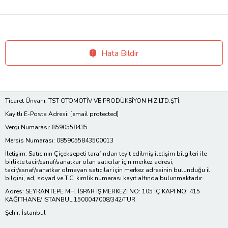
Hata Bildir
Ticaret Ünvanı: TST OTOMOTİV VE PRODÜKSİYON HİZ.LTD.ŞTİ.
Kayıtlı E-Posta Adresi:
[email protected]
Vergi Numarası: 8590558435
Mersis Numarası: 0859055843500013
İletişim: Satıcının Çiçeksepeti tarafından teyit edilmiş iletişim bilgileri ile
birlikte tacir/esnaf/sanatkar olan satıcılar için merkez adresi;
tacir/esnaf/sanatkar olmayan satıcılar için merkez adresinin bulunduğu il
bilgisi, ad, soyad ve T.C. kimlik numarası kayıt altında bulunmaktadır.
Adres: SEYRANTEPE MH. İSPAR İŞ MERKEZİ NO: 105 İÇ KAPI NO: 415
KAĞITHANE/ İSTANBUL 1500047008/342/TUR
Şehir: İstanbul