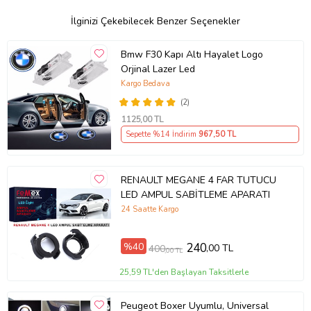
İlginizi Çekebilecek Benzer Seçenekler
Bmw F30 Kapı Altı Hayalet Logo
Orjinal Lazer Led
Kargo Bedava
(2)
1125
,00 TL
Sepette %14 İndirim
967
,50 TL
RENAULT MEGANE 4 FAR TUTUCU
LED AMPUL SABİTLEME APARATI
24 Saatte Kargo
%40
240
,00 TL
400
,00 TL
25,59 TL'den Başlayan Taksitlerle
Peugeot Boxer Uyumlu, Universal