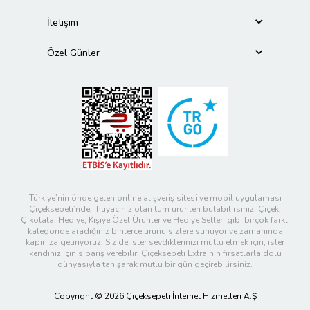
İletişim
Özel Günler
Türkiye’nin önde gelen online alışveriş sitesi ve mobil uygulaması
Çiçeksepeti’nde, ihtiyacınız olan tüm ürünleri bulabilirsiniz. Çiçek,
Çikolata, Hediye, Kişiye Özel Ürünler ve Hediye Setleri gibi birçok farklı
kategoride aradığınız binlerce ürünü sizlere sunuyor ve zamanında
kapınıza getiriyoruz! Siz de ister sevdiklerinizi mutlu etmek için, ister
kendiniz için sipariş verebilir; Çiçeksepeti Extra’nın fırsatlarla dolu
dünyasıyla tanışarak mutlu bir gün geçirebilirsiniz.
Copyright © 2026 Çiçeksepeti İnternet Hizmetleri A.Ş